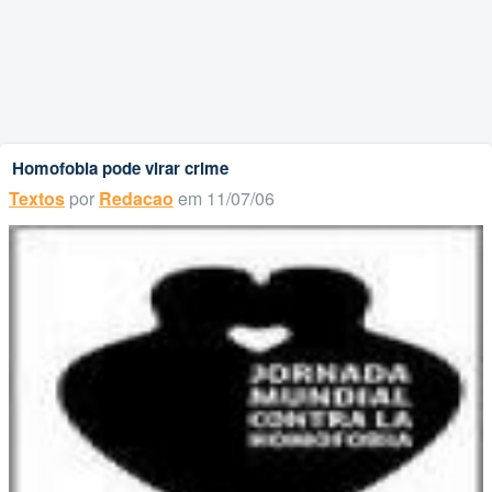
Homofobia pode virar crime
Textos
por
Redacao
em 11/07/06