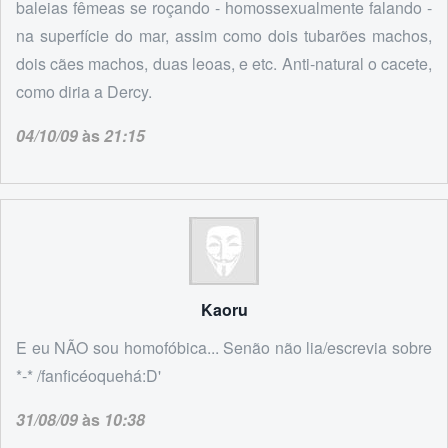
baleias fêmeas se roçando - homossexualmente falando -
na superfície do mar, assim como dois tubarões machos,
dois cães machos, duas leoas, e etc. Anti-natural o cacete,
como diria a Dercy.
04/10/09
às
21:15
Kaoru
E eu NÃO sou homofóbica... Senão não lia/escrevia sobre
*-* /fanficéoquehá:D'
31/08/09
às
10:38