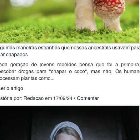
lgumas maneiras estranhas que nossos ancestrais usavam par
car chapados
ada geração de jovens rebeldes pensa que foi a primeira
escobrir drogas para "chapar o coco", mas não. Os human
rocessam plantas como...
Ler o artigo
stória
por:
Redacao
em 17/09/24 •
Comentar