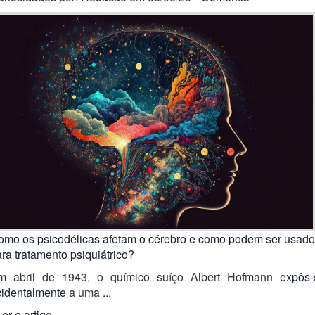
omo os psicodélicas afetam o cérebro e como podem ser usad
ra tratamento psiquiátrico?
m abril de 1943, o químico suíço Albert Hofmann
expôs-
cidentalmente
a uma ...
Ler o artigo