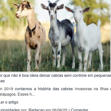
or que não é boa ideia deixar cabras sem controle em pequena
has
m 2019
contamos a história das cabras
invasoras na Ilhas 
lápagos. Esses h...
Ler o artigo
uriosidades
por:
Redacao
em 06/06/25 •
Comentar