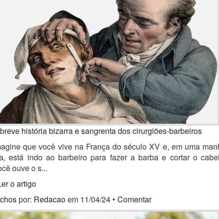
breve história bizarra e sangrenta dos cirurgiões-barbeiros
magine que você vive na França do século XV e, em uma man
ia, está indo ao barbeiro para fazer a barba e cortar o cabe
cê ouve o s...
Ler o artigo
ichos
por:
Redacao
em 11/04/24 •
Comentar