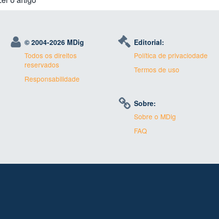
© 2004-
2026 MDig
Editorial:
Todos os direitos
Política de privaciodade
reservados
Termos de uso
Responsabilidade
Sobre:
Sobre o MDig
FAQ