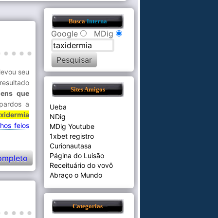
Busca
Interna
Google
MDig
levou seu
resultado
Sites Amigos
gens que
opardos a
Ueba
axidermia
NDig
chos feios
MDig Youtube
1xbet registro
Curionautasa
Página do Luisão
ompleto
Receituário do vovô
Abraço o Mundo
Categorias