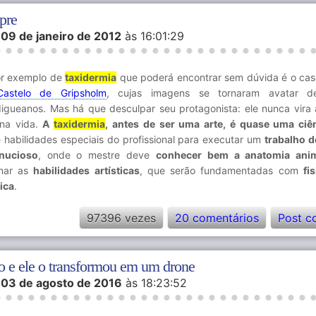
pre
m
09 de janeiro de 2012
às 16:01:29
or exemplo de
taxidermia
que poderá encontrar sem dúvida é o ca
astelo de Gripsholm
, cujas imagens se tornaram avatar d
igueanos. Mas há que desculpar seu protagonista: ele nunca vira
 na vida.
A
taxidermia
, antes de ser uma arte, é quase uma ciê
 habilidades especiais do profissional para executar um
trabalho 
nucioso
, onde o mestre deve
conhecer bem a anatomia ani
nar as
habilidades artísticas
, que serão fundamentadas com
fi
ica
.
97396 vezes
20 comentários
Post c
o e ele o transformou em um drone
m
03 de agosto de 2016
às 18:23:52