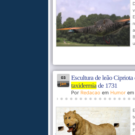
D
v
E
n
a
B
u
Escultura de leão Cipriot
03
jan
taxidermia
de 1731
Por
Redacao
em
Humor
e
t
e
F