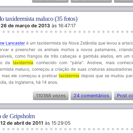
do taxidermista maluco (35 fotos)
m
26 de março de 2013
às 16:47:17
ew Lancaster
é um taxidermista da Nova Zelândia que levou a arte/c
ervar e preencher os animais mortos a novos patamares, criando
ssíveis, como frangos de três cabeças e gambás alados, em um
ro da
taxidermia
conhecido com "pária". Andrew, mais conhec
ermista maluco, começou a criação de suas criaturas assustadoras
, mas ele começou a praticar
taxidermia
depois que se mudou par
dia, da Inglaterra, há 14 anos.
110188 vezes
24 comentários
Post c
o de Gripsholm
m
12 de abril de 2011
às 15:29:05