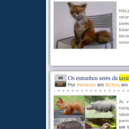
Nós j
reco
pare
biza
técn
remot
Os estranhos seres da
taxi
30
jul
Por
Redacao
em
Bichos
e
Às v
tran
saber
perm
um t