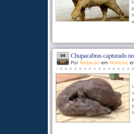
t
p
t
a
Chupacabras capturado no
04
set
Por
Redacao
em
Notícias
e
p
t