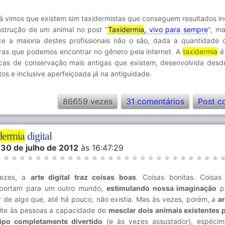
á vimos que existem sim taxidermistas que conseguem resultados inc
nstrução de um animal no post "
Taxidermia
, vivo para sempre
", m
ce a maioria destes profissionais não o são, dada a quantidade 
rras que podemos encontrar no gênero pela internet. A
taxidermia
é
icas de conservação mais antigas que existem, desenvolvida des
os e inclusive aperfeiçoada já na antiguidade.
86659 vezes
31 comentários
Post c
dermia
digital
m
30 de julho de 2012
às 16:47:29
ezes, a
arte digital traz coisas boas
. Coisas bonitas. Coisa
sportam para um outro mundo,
estimulando nossa imaginação
pe
 de algo que, até há pouco, não existia. Mas às vezes, porém, a
ar
ite às pessoas a capacidade de
mesclar dois animais existentes p
ipo completamente divertido
(e às vezes assustador), espéci