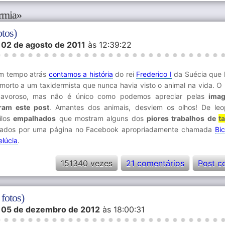
ermia»
otos)
m
02 de agosto de 2011
às 12:39:22
m tempo atrás
contamos a história
do rei
Frederico I
da Suécia que 
 morto a um taxidermista que nunca havia visto o animal na vida. O 
pavoroso, mas não é único como podemos apreciar pelas
ima
tram este post
. Amantes dos animais, desviem os olhos! De le
ilos
empalhados
que mostram alguns dos
piores trabalhos de
t
tados por uma página no Facebook apropriadamente chamada
Bi
elúcia
.
151340 vezes
21 comentários
Post c
fotos)
m
05 de dezembro de 2012
às 18:00:31