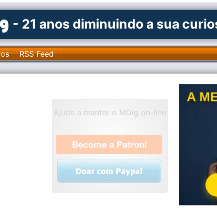
- 21 anos diminuindo a sua curi
ros
RSS Feed
Ajude a manter o MDig on-line
.