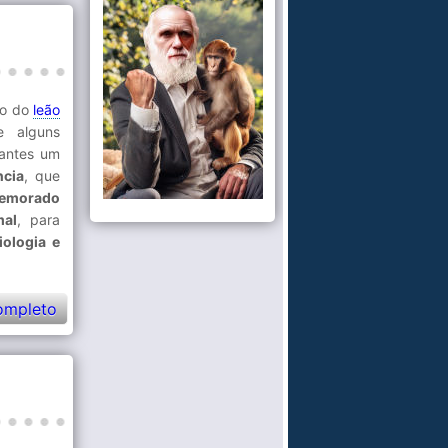
so do
leão
e alguns
 antes um
ncia
, que
demorado
mal
, para
siologia e
ompleto