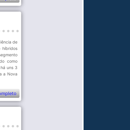
iência de
 híbridos
 segmento
ido como
 há uns 3
a a Nova
ompleto