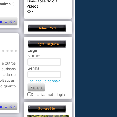
Time-lapse do dia
animal
"),
Videos
XXX
ompleto
Online: 2576
Login
Registro
Login
Nome
:
a e outros
Senha
:
, curiosos
e nada de
lásticas.
Esqueceu a senha?
co quanto
Desativar auto-login
ompleto
Powered by