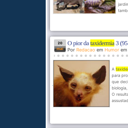
jard
tamb
O pior da
taxidermia
3 (95 
20
mai
Por
Redacao
em
Humor
e
A
taxide
para pro
que dec
biologia
O result
assustad