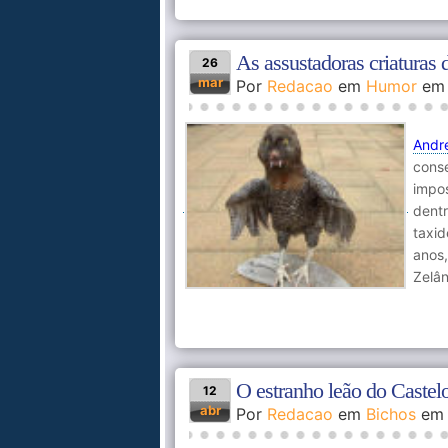
As assustadoras criaturas 
26
mar
Por
Redacao
em
Humor
e
Andr
cons
impo
dent
taxid
anos
Zelân
O estranho leão do Castel
12
abr
Por
Redacao
em
Bichos
e