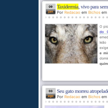
Taxidermia
, vivo para sem
09
jan
Por
Redacao
em
Bichos
e
O pi
do C
emed
leão
exige
e mi
domi
quím
Seu gato morreu atropelad
03
ago
Por
Redacao
em
Bichos
e