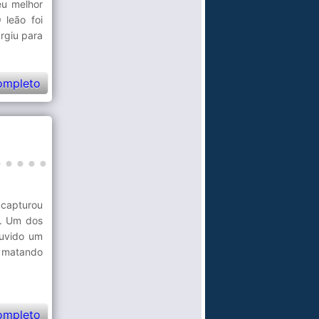
eu melhor
 leão foi
rgiu para
ompleto
 capturou
s. Um dos
ouvido um
a matando
ompleto