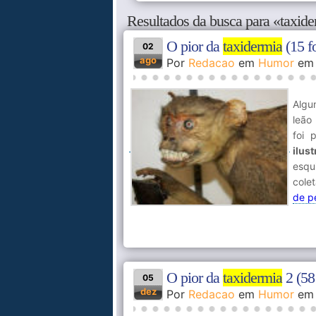
Resultados da busca para «taxid
O pior da
taxidermia
(15 f
02
ago
Por
Redacao
em
Humor
e
Algu
leão
foi 
ilus
esqu
cole
de p
O pior da
taxidermia
2 (58 
05
dez
Por
Redacao
em
Humor
e