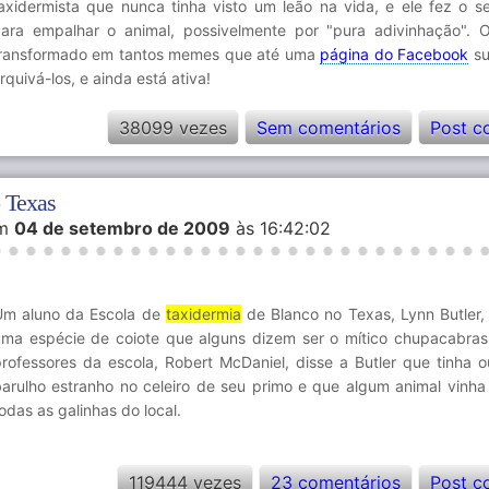
axidermista que nunca tinha visto um leão na vida, e ele fez o s
ara empalhar o animal, possivelmente por "pura adivinhação". O
ransformado em tantos memes que até uma
página do Facebook
su
rquivá-los, e ainda está ativa!
38099 vezes
Sem comentários
Post c
 Texas
m
04 de setembro de 2009
às 16:42:02
Um aluno da Escola de
taxidermia
de Blanco no Texas, Lynn Butler,
uma espécie de coiote que alguns dizem ser o mítico chupacabra
rofessores da escola, Robert McDaniel, disse a Butler que tinha 
barulho estranho no celeiro de seu primo e que algum animal vinh
odas as galinhas do local.
119444 vezes
23 comentários
Post c