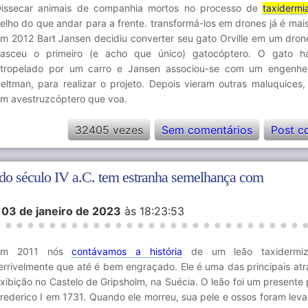
issecar animais de companhia mortos no processo de
taxidermi
elho do que andar para a frente. transformá-los em drones já é mais
m 2012 Bart Jansen decidiu converter seu gato Orville em um dron
asceu o primeiro (e acho que único) gatocóptero. O gato ha
tropelado por um carro e Jansen associou-se com um engenhei
eltman, para realizar o projeto. Depois vieram outras maluquices, 
m avestruzcóptero que voa.
32405 vezes
Sem comentários
Post c
a do século IV a.C. tem estranha semelhança com
m
03 de janeiro de 2023
às 18:23:53
Em 2011 nós
contávamos a história
de um leão taxidermiz
errivelmente que até é bem engraçado. Ele é uma das principais at
xibição no Castelo de Gripsholm, na Suécia. O leão foi um presente 
rederico I em 1731. Quando ele morreu, sua pele e ossos foram lev