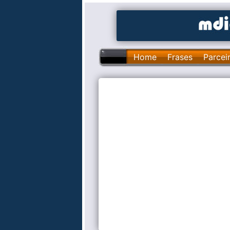
Home
Frases
Parcei