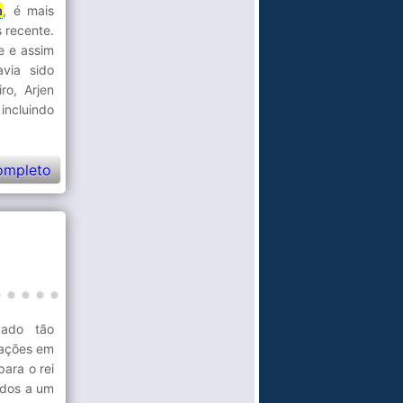
a
, é mais
 recente.
e e assim
via sido
ro, Arjen
incluindo
ompleto
ado tão
rações em
para o rei
ados a um