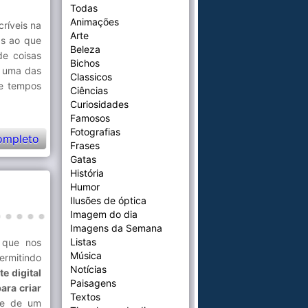
Todas
Animações
ríveis na
Arte
as ao que
Beleza
de coisas
Bichos
 uma das
Classicos
de tempos
Ciências
Curiosidades
Famosos
Fotografias
ompleto
Frases
Gatas
História
Humor
Ilusões de óptica
Imagem do dia
Imagens da Semana
Listas
s que nos
Música
rmitindo
Notícias
te digital
Paisagens
ara criar
Textos
me de um