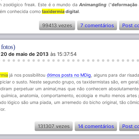
im zoológico freak. Este é o mundo da
Animangling
("
deformação 
ém conhecida como
taxidermia
digital
.
99413 vezes
7 comentários
Post c
fotos)
m
20 de maio de 2013
às 15:37:54
rmia
já nos possibilitou
ótimos posts no MDig
, alguns para dar risad
piciar o susto. Neste segundo grupo, os taxidermistas são, em geral
idiram perpetuar um animal,mas que não conhecem absolutament
, química, anatomia, comportamento, ecologia e muito menos artes p
ado lógico são uma piada, um arremedo do bicho original, tão cômi
or.
131307 vezes
14 comentários
Post c