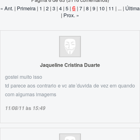
6
« Ant.
|
Primeira
|
1
|
2
|
3
|
4
|
5
|
|
7
|
8
|
9
|
10
|
11
| ... |
Última
|
Prox. »
Jaqueline Cristina Duarte
gostei muito isso
td parece aos contrario e vc ate´duvida de vez em quando
com algumas imagems
11/08/11
às
15:49