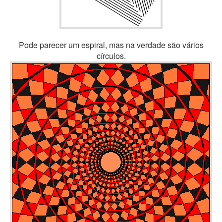
Pode parecer um espiral, mas na verdade são vários
círculos.