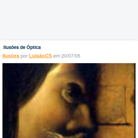
Ilusões de Óptica
Ilusões
por
LuisãoCS
em 20/07/05