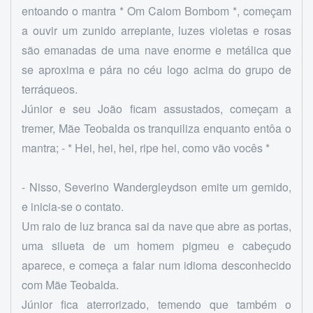
entoando o mantra * Om Caiom Bombom *, começam
a ouvir um zunido arrepiante, luzes violetas e rosas
são emanadas de uma nave enorme e metálica que
se aproxima e pára no céu logo acima do grupo de
terráqueos.
Júnior e seu João ficam assustados, começam a
tremer, Mãe Teobalda os tranquiliza enquanto entôa o
mantra; - * Hei, hei, hei, ripe hei, como vão vocês *
- Nisso, Severino Wandergleydson emite um gemido,
e inicia-se o contato.
Um raio de luz branca sai da nave que abre as portas,
uma silueta de um homem pigmeu e cabeçudo
aparece, e começa a falar num idioma desconhecido
com Mãe Teobalda.
Júnior fica aterrorizado, temendo que também o