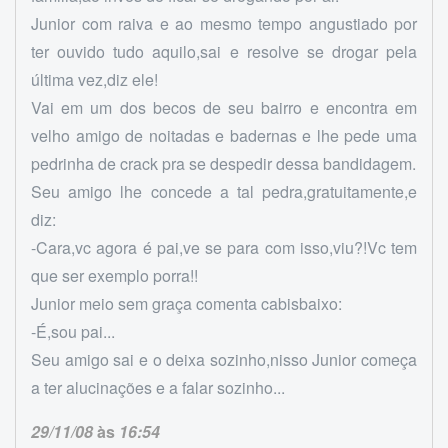
Junior com raiva e ao mesmo tempo angustiado por
ter ouvido tudo aquilo,sai e resolve se drogar pela
última vez,diz ele!
Vai em um dos becos de seu bairro e encontra em
velho amigo de noitadas e badernas e lhe pede uma
pedrinha de crack pra se despedir dessa bandidagem.
Seu amigo lhe concede a tal pedra,gratuitamente,e
diz:
-Cara,vc agora é pai,ve se para com isso,viu?!Vc tem
que ser exemplo porra!!
Junior meio sem graça comenta cabisbaixo:
-É,sou pai...
Seu amigo sai e o deixa sozinho,nisso Junior começa
a ter alucinações e a falar sozinho...
29/11/08
às
16:54