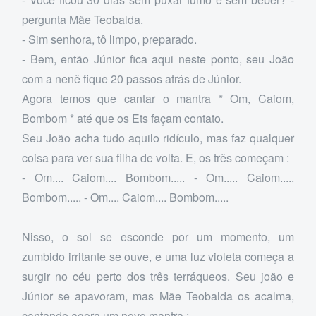
pergunta Mãe Teobalda.
- Sim senhora, tô limpo, preparado.
- Bem, então Júnior fica aqui neste ponto, seu João
com a nenê fique 20 passos atrás de Júnior.
Agora temos que cantar o mantra * Om, Caiom,
Bombom * até que os Ets façam contato.
Seu João acha tudo aquilo ridículo, mas faz qualquer
coisa para ver sua filha de volta. E, os três começam :
- Om.... Caiom.... Bombom..... - Om..... Caiom.....
Bombom..... - Om.... Caiom.... Bombom.....
Nisso, o sol se esconde por um momento, um
zumbido irritante se ouve, e uma luz violeta começa a
surgir no céu perto dos três terráqueos. Seu joão e
Júnior se apavoram, mas Mãe Teobalda os acalma,
cantando agora um novo mantra :