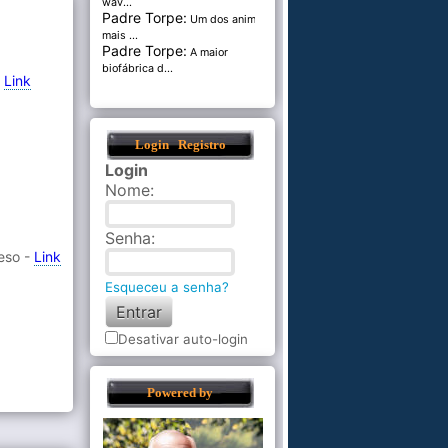
wav...
Padre Torpe:
Um dos animais
mais ...
Padre Torpe:
A maior
biofábrica d...
-
Link
Login
Registro
Login
Nome
:
Senha
:
eso -
Link
Esqueceu a senha?
Desativar auto-login
Powered by