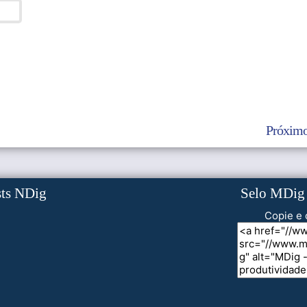
Próximo
sts NDig
Selo MDig
Copie e 