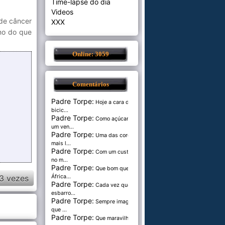
Time-lapse do dia
Videos
de câncer
XXX
no do que
Online: 3059
Comentários
Padre Torpe:
Hoje a cara de
bicic...
Padre Torpe:
Como açúcar é
um ven...
Padre Torpe:
Uma das cores
mais l...
Padre Torpe:
Com um custo de
no m...
Padre Torpe:
Que bom que a
3 vezes
África...
Padre Torpe:
Cada vez que
esbarro...
Padre Torpe:
Sempre imaginei
que ...
Padre Torpe:
Que maravilha de