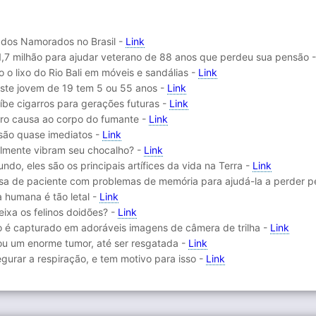
a dos Namorados no Brasil -
Link
7 milhão para ajudar veterano de 88 anos que perdeu sua pensão 
o o lixo do Rio Bali em móveis e sandálias -
Link
este jovem de 19 tem 5 ou 55 anos -
Link
íbe cigarros para gerações futuras -
Link
rro causa ao corpo do fumante -
Link
 são quase imediatos -
Link
almente vibram seu chocalho? -
Link
o, eles são os principais artífices da vida na Terra -
Link
a de paciente com problemas de memória para ajudá-la a perder p
a humana é tão letal -
Link
ixa os felinos doidões? -
Link
 é capturado em adoráveis imagens de câmera de trilha -
Link
tou um enorme tumor, até ser resgatada -
Link
gurar a respiração, e tem motivo para isso -
Link