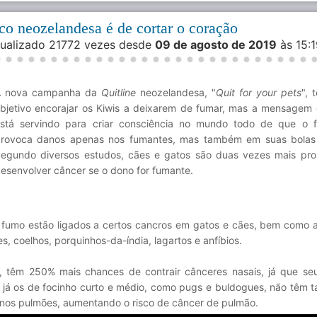
co neozelandesa é de cortar o coração
isualizado 21772 vezes desde
09 de agosto de 2019
às 15:
A nova campanha da
Quitline
neozelandesa, "
Quit for your pets
",
bjetivo encorajar os Kiwis a deixarem de fumar, mas a mensagem
stá servindo para criar consciência no mundo todo de que o 
rovoca danos apenas nos fumantes, mas também em suas bolas 
egundo diversos estudos, cães e gatos são duas vezes mais pr
esenvolver câncer se o dono for fumante.
 fumo estão ligados a certos cancros em gatos e cães, bem como 
s, coelhos, porquinhos-da-índia, lagartos e anfíbios.
s, têm 250% mais chances de contrair cânceres nasais, já que seu
; já os de focinho curto e médio, como pugs e buldogues, não têm tan
 nos pulmões, aumentando o risco de câncer de pulmão.