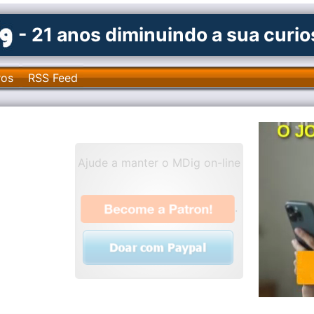
- 21 anos diminuindo a sua curi
ros
RSS Feed
Ajude a manter o MDig on-line
.