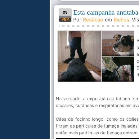
Esta campanha antitaba
09
ago
Por
Redacao
em
Bichos
. V
o
e
p
S
d
Na verdade, a exposição ao tabaco e o
oculares, cutâneas e respiratórias em ave
Cães de focinho longo, como os collie
filtram as partículas de fumaça inaladas
então mais partículas de fumaça entram