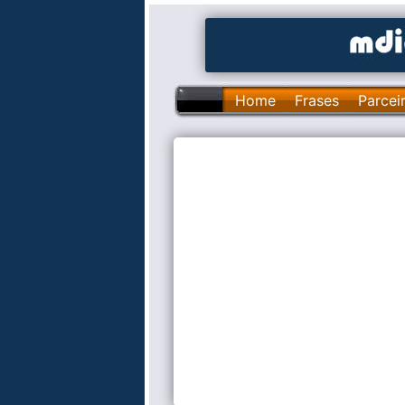
Home
Frases
Parcei