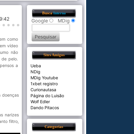
Busca
Interna
19:42
Google
MDig
 tem como
 em vídeo
fumo não
Sites Amigos
de pelo.
opensos a
Ueba
NDig
MDig Youtube
1xbet registro
Curionautasa
a doenças
Página do Luisão
Wolf Edler
Dando Pitacos
s narizes
to filtro,
Categorias