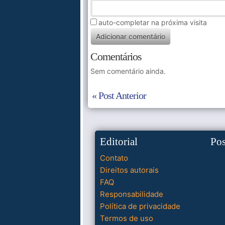
auto-completar na próxima visita
Comentários
Sem comentário ainda.
« Post Anterior
Editorial
Po
Contato
Direitos autorais
FAQ
Responsabilidade
Política de privacidade
Termos de uso