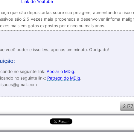
Link do Youtube
umaça que são depositadas sobre sua pelagem, aumentando o risco 
ssivos são 2,5 vezes mais propensos a desenvolver linfoma malig
vezes mais em gatos expostos por cinco ou mais anos.
que você puder e isso leva apenas um minuto. Obrigado!
uição:
cando no seguinte link:
Apoiar o MDig
.
icando no seguinte link:
Patreon do MDig
.
luisaocs@gmail.com
2177