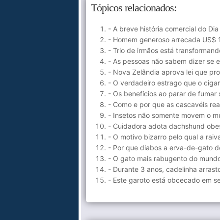
Tópicos relacionados:
- A breve história comercial do Di
- Homem generoso arrecada US$ 1,
- Trio de irmãos está transformand
- As pessoas não sabem dizer se 
- Nova Zelândia aprova lei que pro
- O verdadeiro estrago que o ciga
- Os benefícios ao parar de fumar
- Como e por que as cascavéis re
- Insetos não somente movem o mund
- Cuidadora adota dachshund obes
- O motivo bizarro pelo qual a raiv
- Por que diabos a erva-de-gato de
- O gato mais rabugento do mundo
- Durante 3 anos, cadelinha arras
- Este garoto está obcecado em se