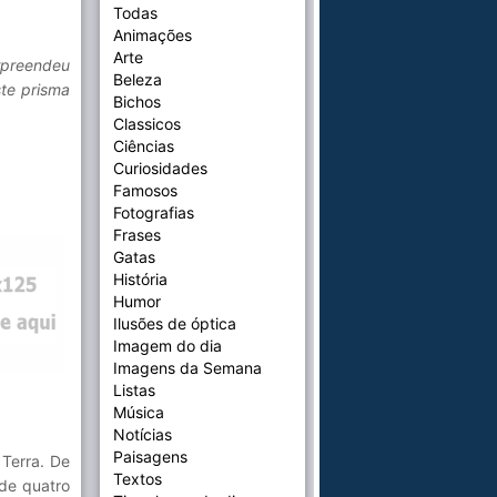
Todas
Animações
Arte
rpreendeu
Beleza
ste prisma
Bichos
Classicos
Ciências
Curiosidades
Famosos
Fotografias
Frases
Gatas
História
Humor
Ilusões de óptica
Imagem do dia
Imagens da Semana
Listas
Música
Notícias
Paisagens
 Terra. De
Textos
 de quatro