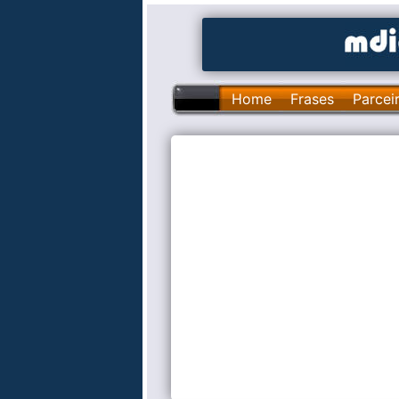
Home
Frases
Parcei