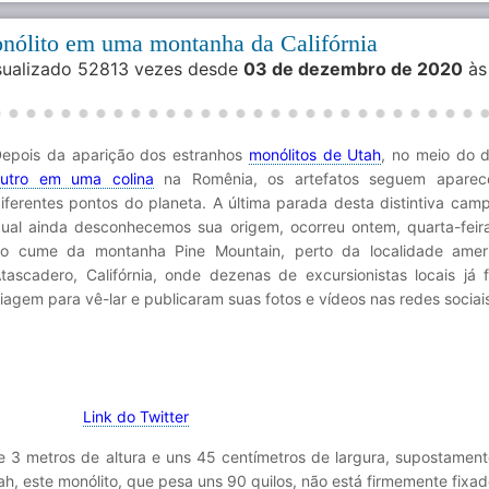
nólito em uma montanha da Califórnia
isualizado 52813 vezes desde
03 de dezembro de 2020
às
epois da aparição dos estranhos
monólitos de Utah
, no meio do d
utro em uma colina
na Romênia, os artefatos seguem apare
iferentes pontos do planeta. A última parada desta distintiva cam
ual ainda desconhecemos sua origem, ocorreu ontem, quarta-feira
o cume da montanha Pine Mountain, perto da localidade amer
tascadero, Califórnia, onde dezenas de excursionistas locais já 
iagem para vê-lar e publicaram suas fotos e vídeos nas redes sociai
Link do Twitter
e 3 metros de altura e uns 45 centímetros de largura, supostament
h, este monólito, que pesa uns 90 quilos, não está firmemente fixa