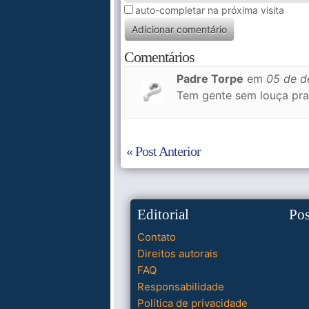
auto-completar na próxima visita
Comentários
Padre Torpe
em
05 de 
Tem gente sem louça pra 
« Post Anterior
Editorial
Po
Contato
Direitos autorais
FAQ
Responsabilidade
Política de privacidade