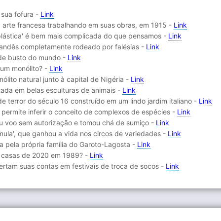
 sua fofura -
Link
 arte francesa trabalhando em suas obras, em 1915 -
Link
 plástica' é bem mais complicada do que pensamos -
Link
irlandês completamente rodeado por falésias -
Link
a de busto do mundo -
Link
 um monólito? -
Link
lito natural junto à capital de Nigéria -
Link
tada em belas esculturas de animais -
Link
 terror do século 16 construído em um lindo jardim italiano -
Link
 permite inferir o conceito de complexos de espécies -
Link
u voo sem autorização e tomou chá de sumiço -
Link
-mula', que ganhou a vida nos circos de variedades -
Link
da pela própria família do Garoto-Lagosta -
Link
 casas de 2020 em 1989? -
Link
ertam suas contas em festivais de troca de socos -
Link