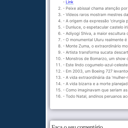
-
Link
- Peixe abissal chama atenção por
- Vídeos raros mostram mestres da
- A origem da expressão 'cirurgia
- Dunluce, o espetacular castelo 
- Adiyogi Shiva, a maior escultur
- O monumental Uluru realmente é
- Monte Zuma, o extraordinário monó
- Artista transforma sucata descar
- Monstros de Bomarzo, um show de
- Este lindo cogumelo-azul-celeste
- Em 2003, um Boeing 727 levanto
- A vida extraordinária da 'mulher
- A vida bizarra e a morte planeja
- Como imaginavam que seriam as
- Todo Natal, andinos peruanos ac
Faça o seu comentário