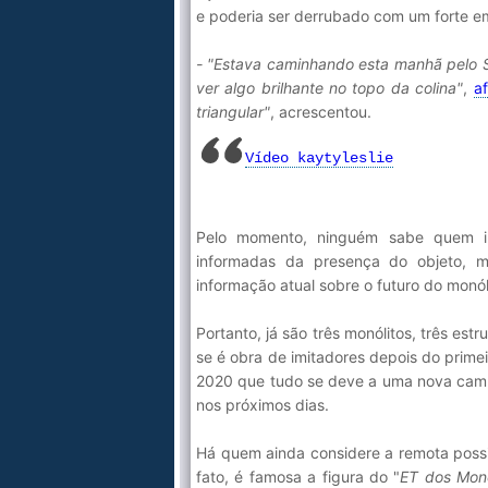
e poderia ser derrubado com um forte e
- "Estava caminhando esta manhã pelo 
ver algo brilhante no topo da colina"
,
a
triangular"
, acrescentou.
Vídeo kaytyleslie
Pelo momento, ninguém sabe quem in
informadas da presença do objeto, m
informação atual sobre o futuro do monól
Portanto, já são três monólitos, três es
se é obra de imitadores depois do prime
2020 que tudo se deve a uma nova camp
nos próximos dias.
Há quem ainda considere a remota possi
fato, é famosa a figura do "
ET dos Monó