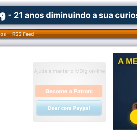
- 21 anos diminuindo a sua curi
ros
RSS Feed
Ajude a manter o MDig on-line
.