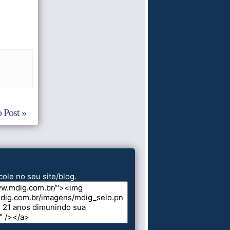
 Post »
cole no seu site/blog.