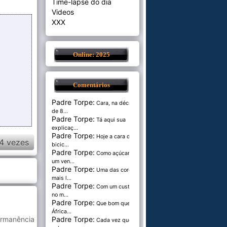
Time-lapse do dia
Videos
XXX
Online: 2025
Comentários
Padre Torpe:
Cara, na década
de 8...
Padre Torpe:
Tá aqui sua
explicaç...
Padre Torpe:
Hoje a cara de
4 vezes
bicic...
Padre Torpe:
Como açúcar é
um ven...
Padre Torpe:
Uma das cores
mais l...
Padre Torpe:
Com um custo de
no m...
Padre Torpe:
Que bom que a
África...
ermanência
Padre Torpe:
Cada vez que