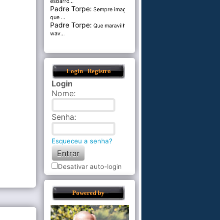
esbarro...
Padre Torpe:
Sempre imaginei
que ...
Padre Torpe:
Que maravilha de
wav...
Login
Registro
Login
Nome
:
Senha
:
Esqueceu a senha?
Desativar auto-login
Powered by