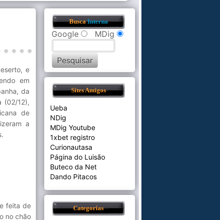
Busca
Interna
Google
MDig
eserto, e
cendo em
panha, da
Sites Amigos
 (02/12),
Ueba
icana de
NDig
fizeram a
MDig Youtube
s.
1xbet registro
Curionautasa
Página do Luisão
Buteco da Net
Dando Pitacos
e feita de
Categorias
do no chão