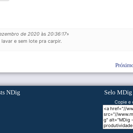
dezembro de 2020
às
20:36:17
»
lavar e sem lote pra carpir.
Próximo
sts NDig
Selo MDig
Copie e 