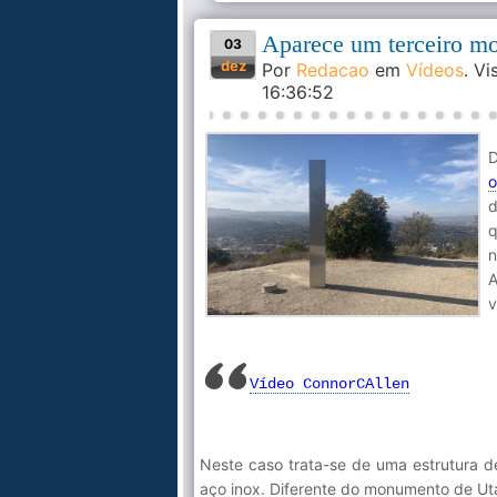
Aparece um terceiro mo
03
dez
Por
Redacao
em
Vídeos
. V
16:36:52
D
o
d
q
n
A
v
Vídeo ConnorCAllen
Neste caso trata-se de uma estrutura d
aço inox. Diferente do monumento de Uta