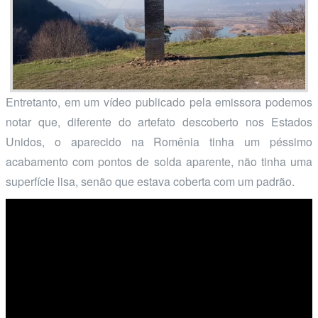
Entretanto, em um vídeo publicado pela emissora podemos
notar que, diferente do artefato descoberto nos Estados
Unidos, o aparecido na Romênia tinha um péssimo
acabamento com pontos de solda aparente, não tinha uma
superfície lisa, senão que estava coberta com um padrão.