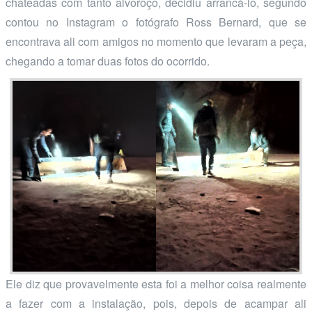
chateadas com tanto alvoroço, decidiu arrancá-lo, segundo
contou no Instagram o fotógrafo Ross Bernard, que se
encontrava ali com amigos no momento que levaram a peça,
chegando a tomar duas fotos do ocorrido.
Ele diz que provavelmente esta foi a melhor coisa realmente
a fazer com a instalação, pois, depois de acampar ali