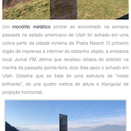
Um
monólito metálico
similar ao encontrado na semana
passada no estado americano de Utah foi achado em uma
colina perto da cidade romena de Piatra Neamt. O primeiro
órgão de imprensa a informar do estranho objeto, a emissora
local
Jurnal FM
, afirma que recebeu relatos do artefato na
manhã da passada quinta-feira, dois dias após o achado em
Utah. Detalha que se trata de uma estrutura de "metal
brilhante", de uns quatro metros de altura e triangular de
projeção horizontal.