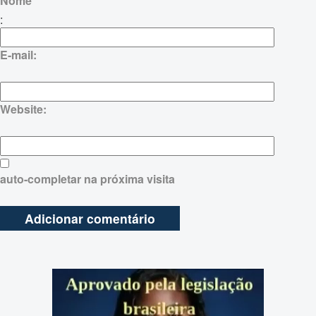
Nome
:
E-mail:
Website:
auto-completar na próxima visita