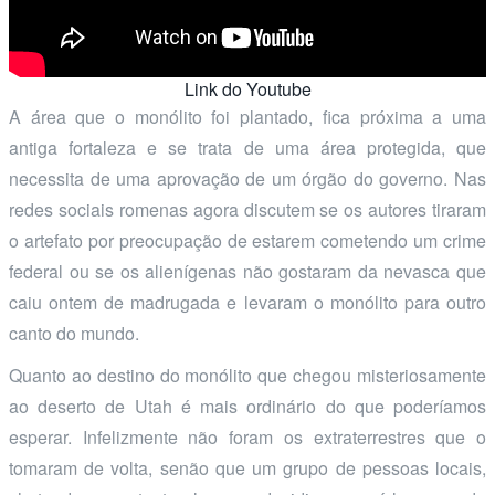
Link do Youtube
A área que o monólito foi plantado, fica próxima a uma
antiga fortaleza e se trata de uma área protegida, que
necessita de uma aprovação de um órgão do governo. Nas
redes sociais romenas agora discutem se os autores tiraram
o artefato por preocupação de estarem cometendo um crime
federal ou se os alienígenas não gostaram da nevasca que
caiu ontem de madrugada e levaram o monólito para outro
canto do mundo.
Quanto ao destino do monólito que chegou misteriosamente
ao deserto de Utah é mais ordinário do que poderíamos
esperar. Infelizmente não foram os extraterrestres que o
tomaram de volta, senão que um grupo de pessoas locais,