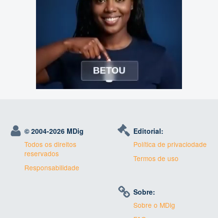
© 2004-
2026 MDig
Editorial:
Todos os direitos
Política de privaciodade
reservados
Termos de uso
Responsabilidade
Sobre:
Sobre o MDig