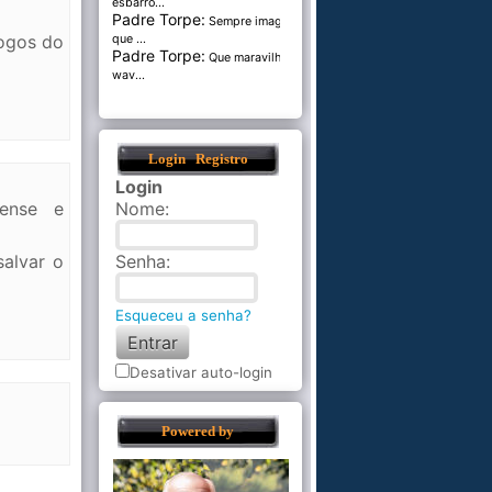
esbarro...
Padre Torpe:
Sempre imaginei
jogos do
que ...
Padre Torpe:
Que maravilha de
wav...
Login
Registro
Login
nense e
Nome
:
salvar o
Senha
:
Esqueceu a senha?
Desativar auto-login
Powered by