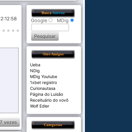
Busca
Interna
12:12:58
Google
MDig
Sites Amigos
Ueba
NDig
MDig Youtube
1xbet registro
Curionautasa
Página do Luisão
Receituário do vovô
Wolf Edler
7 vezes
Categorias