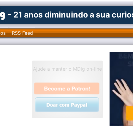
- 21 anos diminuindo a sua curi
ros
RSS Feed
Ajude a manter o MDig on-line
.