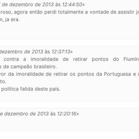
7 de dezembro de 2013
às
12:44:50
»
oroso, agora então perdi totalmente a vontade de assistir 
, ja era.
 dezembro de 2013
às
12:37:13
»
ontra a imoralidade de retirar pontos do Flumi
o de campeão brasileiro.
r da imoralidade de retirar os pontos da Portuguesa e 
to.
olítica falida deste país.
de dezembro de 2013
às
12:20:16
»