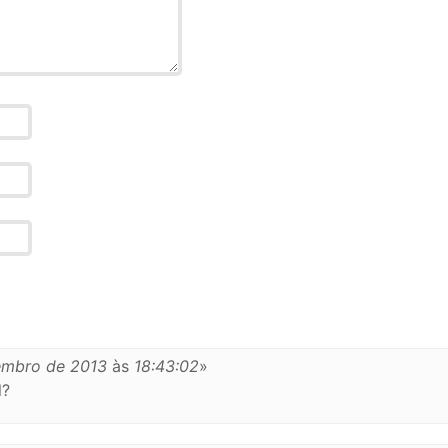
embro de 2013
às
18:43:02
»
l?