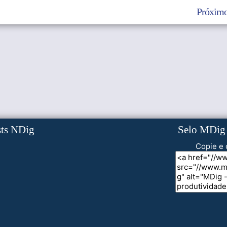
Próximo
sts NDig
Selo MDig
Copie e 