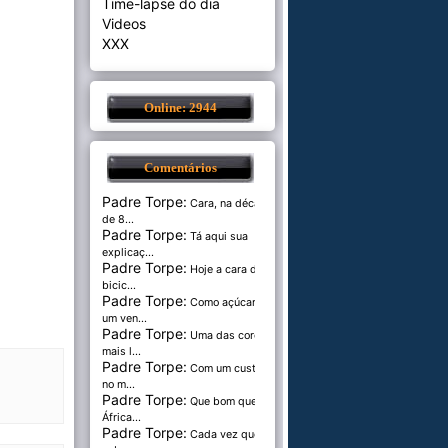
Time-lapse do dia
Videos
XXX
Online: 2944
Comentários
Padre Torpe:
Cara, na década
de 8...
Padre Torpe:
Tá aqui sua
explicaç...
Padre Torpe:
Hoje a cara de
bicic...
Padre Torpe:
Como açúcar é
um ven...
Padre Torpe:
Uma das cores
mais l...
Padre Torpe:
Com um custo de
no m...
Padre Torpe:
Que bom que a
África...
Padre Torpe:
Cada vez que