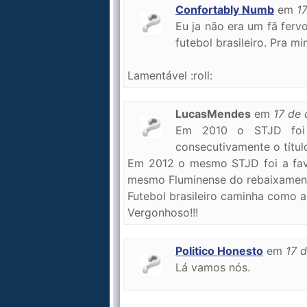
Confortably Numb
em
1
Eu ja não era um fã ferv
futebol brasileiro. Pra mim
Lamentável :roll:
LucasMendes
em
17 de
Em 2010 o STJD foi c
consecutivamente o títul
Em 2012 o mesmo STJD foi a favo
mesmo Fluminense do rebaixamen
Futebol brasileiro caminha como a p
Vergonhoso!!!
Politico Honesto
em
17 
Lá vamos nós.