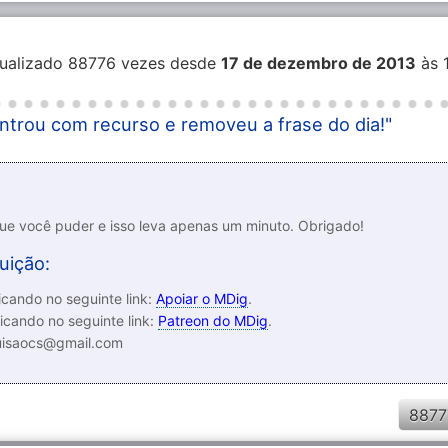
sualizado 88776 vezes desde
17 de dezembro de 2013
às 
ntrou com recurso e removeu a frase do dia!"
que você puder e isso leva apenas um minuto. Obrigado!
uição:
cando no seguinte link:
Apoiar o MDig
.
icando no seguinte link:
Patreon do MDig
.
luisaocs@gmail.com
8877