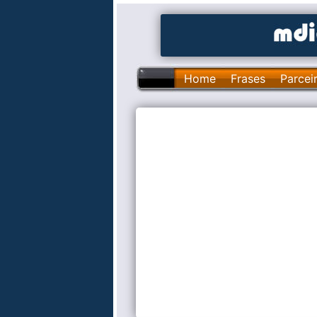
Home
Frases
Parcei