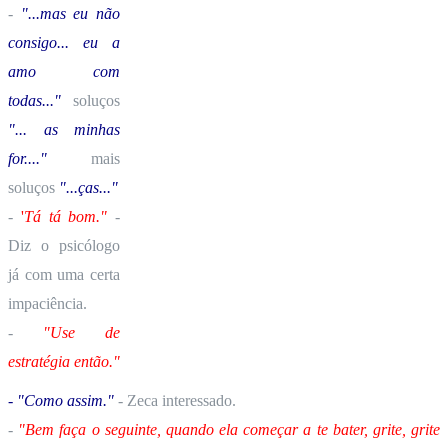
-
"...mas eu não
consigo... eu a
amo com
todas..."
soluços
"... as minhas
for...."
mais
soluços
"...ças..."
-
'
Tá tá bom."
-
Diz o psicólogo
já com uma certa
impaciência.
-
"Use de
estratégia então."
- "Como assim."
- Zeca interessado.
-
"Bem faça o seguinte, quando ela começar a te bater, grite, grite