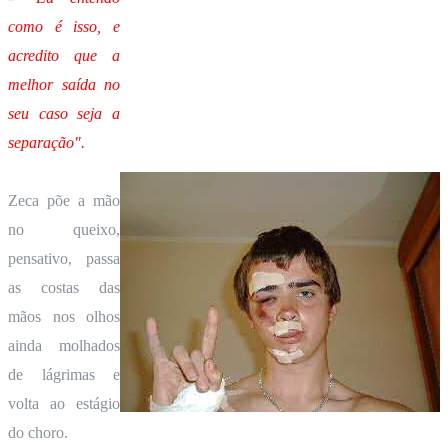
como é isso, e
acredito que a
melhor saída no
seu caso seja a
separação".
Zeca põe a mão
no queixo,
pensativo, passa
as costas das
mãos nos olhos
ainda molhados
de lágrimas e
volta ao estágio
do choro.