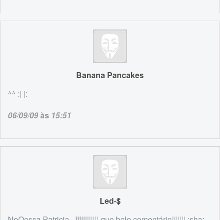
Banana Pancakes
^^ :| |:
06/09/09
às
15:51
Led-$
NoOossa Patricia...!!!!!!!!!!!! que belo comentário!!!!!!! :sha: