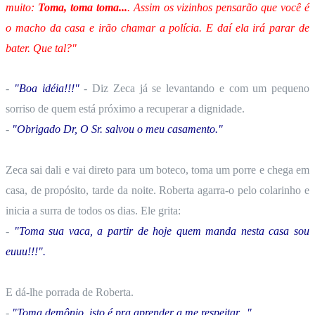
muito:
Toma, toma toma...
. Assim os vizinhos pensarão que você é
o macho da casa e irão chamar a polícia. E daí ela irá parar de
bater. Que tal?"
-
"Boa idéia!!!"
- Diz Zeca já se levantando e com um pequeno
sorriso de quem está próximo a recuperar a dignidade.
-
"Obrigado Dr, O Sr. salvou o meu casamento."
Zeca sai dali e vai direto para um boteco, toma um porre e chega em
casa, de propósito, tarde da noite. Roberta agarra-o pelo colarinho e
inicia a surra de todos os dias. Ele grita:
-
"Toma sua vaca, a partir de hoje quem manda nesta casa sou
euuu!!!".
E dá-lhe porrada de Roberta.
-
"Toma demônio, isto é pra aprender a me respeitar..."