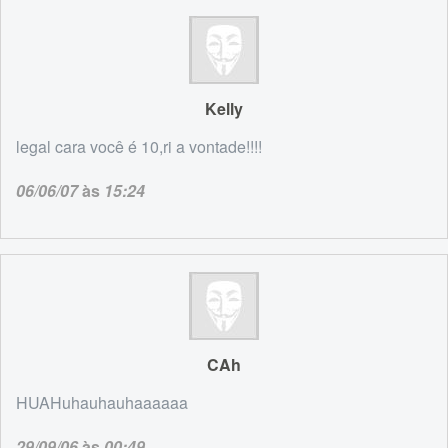
Kelly
legal cara você é 10,ri a vontade!!!!
06/06/07
às
15:24
CAh
HUAHuhauhauhaaaaaa
29/09/06
às
00:49