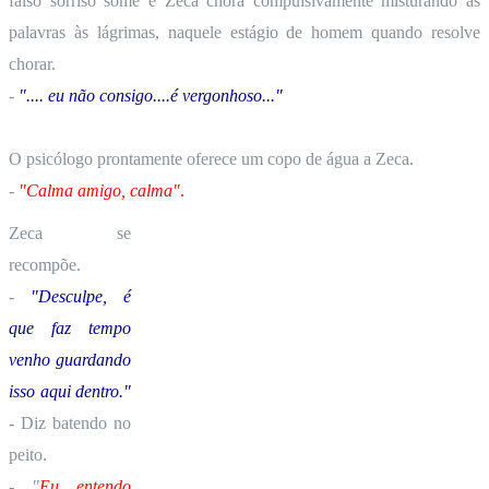
falso sorriso some e Zeca chora compulsivamente misturando as
palavras às lágrimas, naquele estágio de homem quando resolve
chorar.
-
".... eu não consigo....é vergonhoso..."
O psicólogo prontamente oferece um copo de água a Zeca.
-
"Calma amigo, calma"
.
Zeca se
recompõe.
-
"Desculpe, é
que faz tempo
venho guardando
isso aqui dentro."
- Diz batendo no
peito.
-
"
Eu entendo