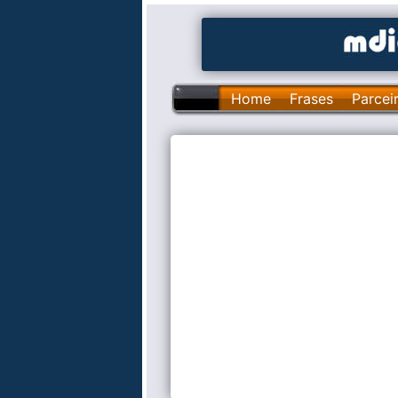
Home
Frases
Parcei