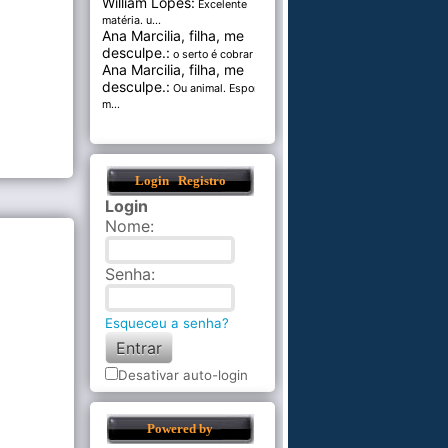
William Lopes:
Excelente
matéria. u...
Ana Marcilia, filha, me
desculpe.:
o serto é cobrar pel...
Ana Marcilia, filha, me
desculpe.:
Ou animal. Esponja
m...
Login
Registro
Login
Nome
:
Senha
:
Esqueceu a senha?
Desativar auto-login
Powered by