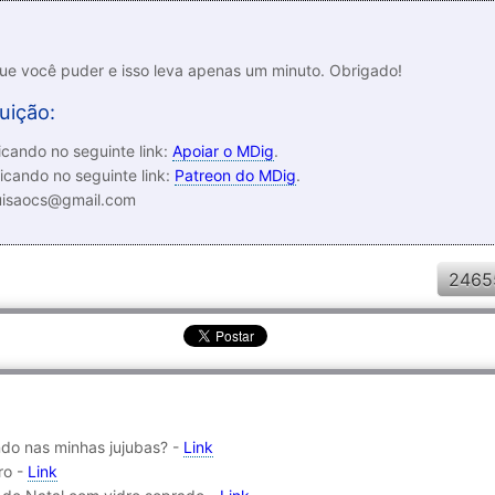
que você puder e isso leva apenas um minuto. Obrigado!
uição:
cando no seguinte link:
Apoiar o MDig
.
icando no seguinte link:
Patreon do MDig
.
luisaocs@gmail.com
2465
ndo nas minhas jujubas? -
Link
ro -
Link