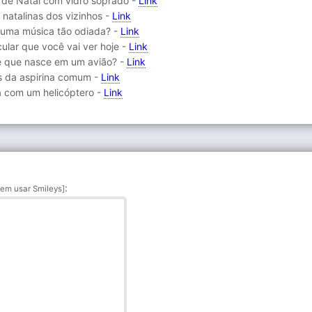
 de Natal com vidro soprado -
Link
 natalinas dos vizinhos -
Link
u uma música tão odiada? -
Link
ular que você vai ver hoje -
Link
ê que nasce em um avião? -
Link
rás da aspirina comum -
Link
ta com um helicóptero -
Link
:
em usar Smileys]