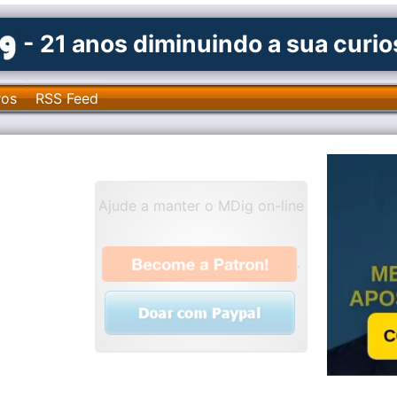
- 21 anos diminuindo a sua curi
ros
RSS Feed
Ajude a manter o MDig on-line
.