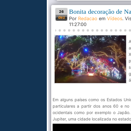
Bonita decoração de Na
26
dez
Por
Redacao
em
Vídeos
. V
11:27:00
A
a
X
p
s
g
á
Em alguns países como os Estados Unid
particulares a partir dos anos 60 e no
ocidentais como por exemplo o Japão.
Jupiter, uma cidade localizada no estad