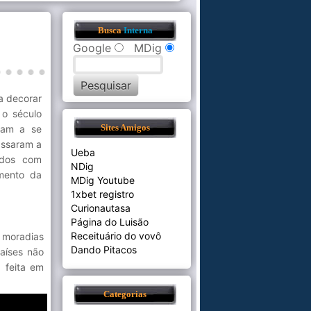
Busca
Interna
Google
MDig
a decorar
 o século
ram a se
Sites Amigos
assaram a
Ueba
ados com
NDig
mento da
MDig Youtube
1xbet registro
Curionautasa
Página do Luisão
Receituário do vovô
 moradias
Dando Pitacos
países não
 feita em
Categorias