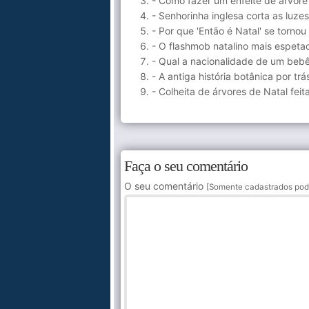
- Como fazer um enfeite de árvore
- Senhorinha inglesa corta as luzes
- Por que 'Então é Natal' se torno
- O flashmob natalino mais espetac
- Qual a nacionalidade de um beb
- A antiga história botânica por t
- Colheita de árvores de Natal fei
Faça o seu comentário
O seu comentário
[Somente cadastrados pod