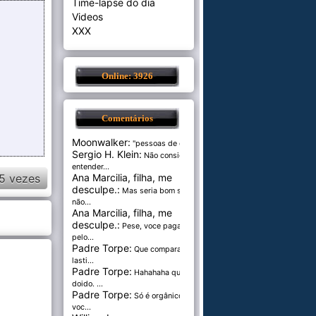
Time-lapse do dia
Videos
XXX
Online: 3926
Comentários
Moonwalker:
"pessoas de cer...
Sergio H. Klein:
Não consigo
entender...
5 vezes
Ana Marcilia, filha, me
desculpe.:
Mas seria bom se
não...
Ana Marcilia, filha, me
desculpe.:
Pese, voce paga
pelo...
Padre Torpe:
Que comparação
lasti...
Padre Torpe:
Hahahaha que
doido. ...
Padre Torpe:
Só é orgânico se
voc...