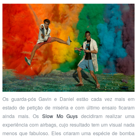
Os guarda-pós Gavin e Daniel estão cada vez mais em
estado de petição de miséria e com último ensaio ficaram
ainda mais. Os
Slow Mo Guys
decidiram realizar uma
experiência com airbags, cujo resultado tem um visual nada
menos que fabuloso. Eles criaram uma espécie de bomba