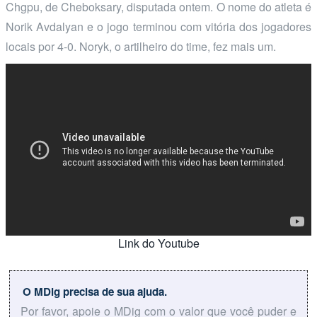
Chgpu, de Cheboksary, disputada ontem. O nome do atleta é
Norik Avdalyan e o jogo terminou com vitória dos jogadores
locais por 4-0. Noryk, o artilheiro do time, fez mais um.
Link do Youtube
O MDig precisa de sua ajuda.
Por favor, apoie o MDig com o valor que você puder e