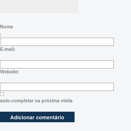
Nome
:
E-mail:
Website:
auto-completar na próxima visita