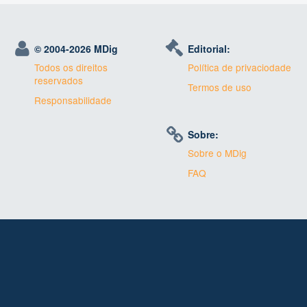
© 2004-
2026 MDig
Editorial:
Todos os direitos
Política de privaciodade
reservados
Termos de uso
Responsabilidade
Sobre:
Sobre o MDig
FAQ