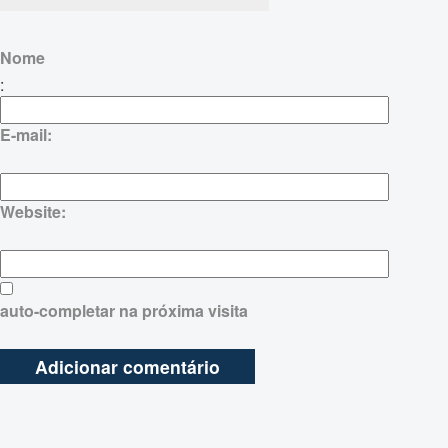
Nome
:
E-mail:
Website:
auto-completar na próxima visita