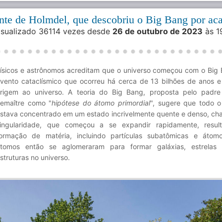
te de Holmdel, que descobriu o Big Bang por ac
Visualizado 36114 vezes desde
26 de outubro de 2023
às 1
ísicos e astrônomos acreditam que o universo começou com o Big
vento cataclísmico que ocorreu há cerca de 13 bilhões de anos 
rigem ao universo. A teoria do Big Bang, proposta pelo padr
emaître como "
hipótese do átomo primordial
", sugere que todo o
stava concentrado em um estado incrivelmente quente e denso, c
ingularidade, que começou a se expandir rapidamente, resul
ormação de matéria, incluindo partículas subatômicas e átom
tomos então se aglomeraram para formar galáxias, estrelas 
struturas no universo.