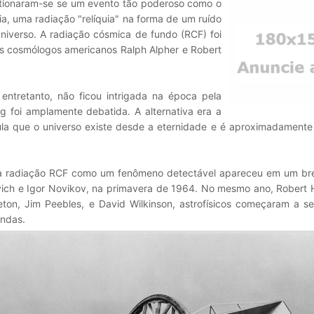
stionaram-se se um evento tão poderoso como o
a, uma radiação "relíquia" na forma de um ruído
iverso. A radiação cósmica de fundo (RCF) foi
os cosmólogos americanos Ralph Alpher e Robert
ntretanto, não ficou intrigada na época pela
g foi amplamente debatida. A alternativa era a
tula que o universo existe desde a eternidade e é aproximadament
da radiação RCF como um fenômeno detectável apareceu em um bre
evich e Igor Novikov, na primavera de 1964. No mesmo ano, Robert 
ton, Jim Peebles, e David Wilkinson, astrofísicos começaram a se
ondas.