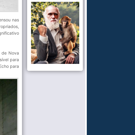
ensou nas
opriados,
nificativo
o de Nova
sível para
 Echo para