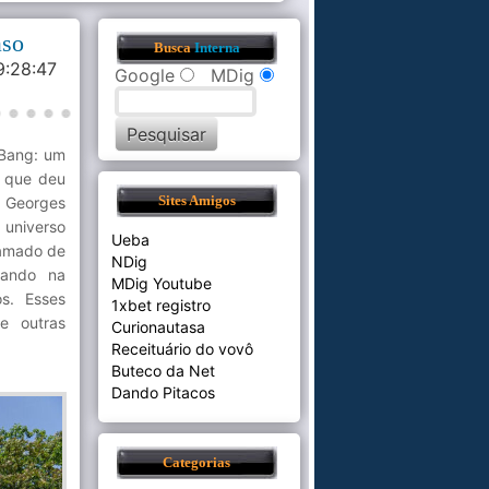
aso
Busca
Interna
9:28:47
Google
MDig
 Bang: um
e que deu
e Georges
Sites Amigos
 universo
Ueba
hamado de
NDig
tando na
MDig Youtube
os. Esses
1xbet registro
e outras
Curionautasa
Receituário do vovô
Buteco da Net
Dando Pitacos
Categorias