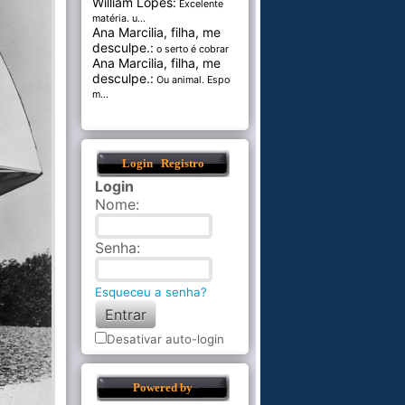
William Lopes:
Excelente
matéria. u...
Ana Marcilia, filha, me
desculpe.:
o serto é cobrar pel...
Ana Marcilia, filha, me
desculpe.:
Ou animal. Esponja
m...
Login
Registro
Login
Nome
:
Senha
:
Esqueceu a senha?
Desativar auto-login
Powered by