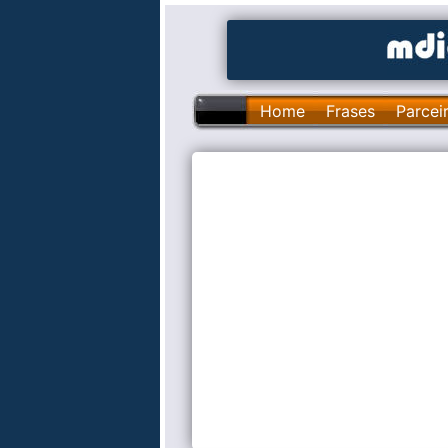
Home
Frases
Parcei