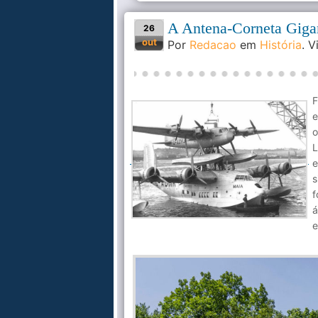
A Antena-Corneta Gigan
26
out
Por
Redacao
em
História
. 
F
e
o
L
e
s
f
á
e