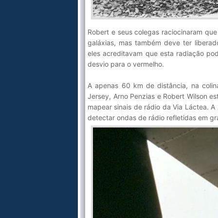
Robert e seus colegas raciocinaram qu
galáxias, mas também deve ter liberad
eles acreditavam que esta radiação pod
desvio para o vermelho.
A apenas 60 km de distância, na colin
Jersey, Arno Penzias e Robert Wilson e
mapear sinais de rádio da Via Láctea. A
detectar ondas de rádio refletidas em gr