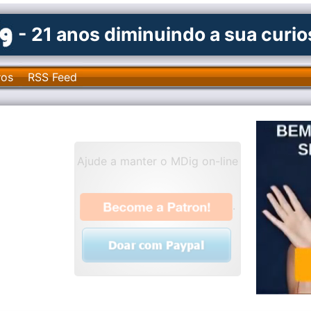
- 21 anos diminuindo a sua curi
ros
RSS Feed
Ajude a manter o MDig on-line
.