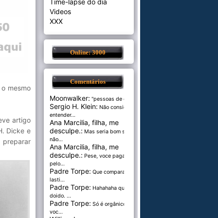
Time-lapse do dia
Videos
XXX
Online: 3000
Comentários
e o mesmo
Moonwalker:
"pessoas de cer...
Sergio H. Klein:
Não consigo
entender...
ve artigo
Ana Marcilia, filha, me
H. Dicke e
desculpe.:
Mas seria bom se
não...
 preparar
Ana Marcilia, filha, me
desculpe.:
Pese, voce paga
pelo...
Padre Torpe:
Que comparação
lasti...
Padre Torpe:
Hahahaha que
doido. ...
Padre Torpe:
Só é orgânico se
voc...