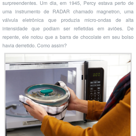
surpreendentes. Um dia, em 1945, Percy estava perto de
uma instrumento de RADAR chamado magnetron, uma
válvula eletrônica que produzia micro-ondas de alta
intensidade que podiam ser refletidas em aviões. De
repente, ele notou que a barra de chocolate em seu bolso
havia derretido. Como assim?