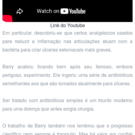
Link do Youtube
Em particular, descobriu-se que certos analgésicos usados
para reduzir a inflamação nas articulações atuam com a
bactéria para criar úlceras estomacais mais graves.
Barry acabou ficando bem após seu famoso, embora
perigoso, experimento. Ele ingeriu uma série de antibióticos
semelhantes aos que são tomados atualmente para úlceras.
Ser tratado com antibióticos simples é um triunfo moderno
para uma doença que antes exigia cirurgia.
O trabalho de Barry também nos lembrou que o progresso
científico nem sempre é tranquilo. Mas há valor em confiar