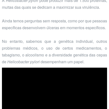
A
Helicobacter pylori
pode produzir mais de 1.500 proteínas,
muitas das quais se dedicam a maximizar sua virulência.
Ainda temos perguntas sem resposta, como por que pessoas
específicas desenvolvem úlceras em momentos específicos.
No entanto, sabemos que a genética individual, outros
problemas médicos, o uso de certos medicamentos, o
tabagismo, o alcoolismo e a diversidade genética das cepas
de
Helicobacter pylori
desempenham um papel.