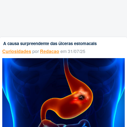
A causa surpreendente das úlceras estomacais
Curiosidades
por
Redacao
em 31/07/25