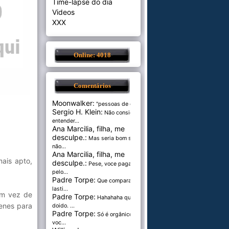
Time-lapse do dia
Videos
XXX
Online: 4018
Comentários
Moonwalker:
"pessoas de cer...
Sergio H. Klein:
Não consigo
entender...
Ana Marcilia, filha, me
desculpe.:
Mas seria bom se
não...
Ana Marcilia, filha, me
mais apto,
desculpe.:
Pese, voce paga
pelo...
Padre Torpe:
Que comparação
lasti...
Em vez de
Padre Torpe:
Hahahaha que
genes para
doido. ...
Padre Torpe:
Só é orgânico se
voc...