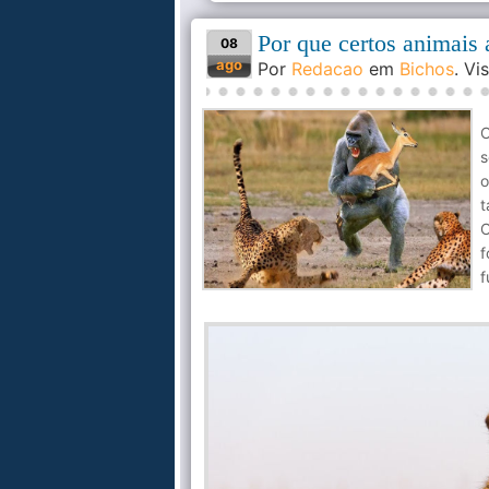
Por que certos animais 
08
ago
Por
Redacao
em
Bichos
. V
C
s
o
t
C
f
f