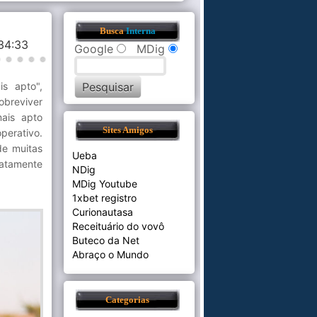
Busca
Interna
:34:33
Google
MDig
is apto",
obreviver
mais apto
Sites Amigos
perativo.
de muitas
Ueba
atamente
NDig
MDig Youtube
1xbet registro
Curionautasa
Receituário do vovô
Buteco da Net
Abraço o Mundo
Categorias