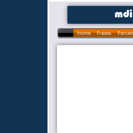
Home
Frases
Parcei