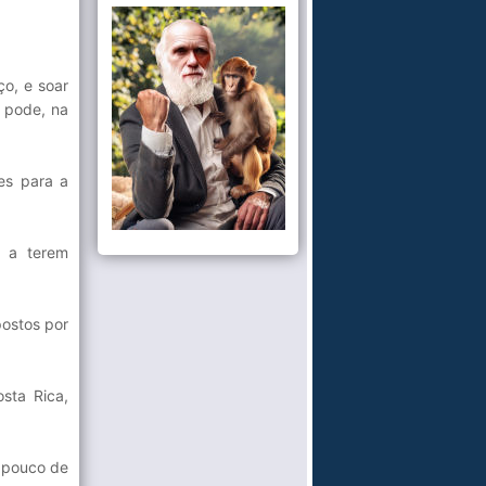
ço, e soar
a pode, na
es para a
s a terem
postos por
sta Rica,
 pouco de