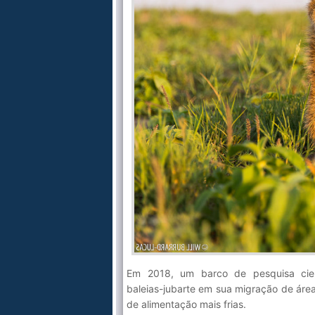
Em 2018, um barco de pesquisa cie
baleias-jubarte em sua migração de área
de alimentação mais frias.