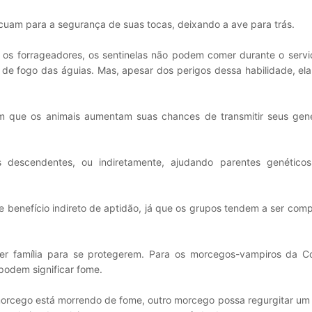
ecuam para a segurança de suas tocas, deixando a ave para trás.
a os forrageadores, os sentinelas não podem comer durante o servi
 de fogo das águias. Mas, apesar dos perigos dessa habilidade, el
tam que os animais aumentam suas chances de transmitir seus gen
s descendentes, ou indiretamente, ajudando parentes genético
e benefício indireto de aptidão, já que os grupos tendem a ser com
er família para se protegerem. Para os morcegos-vampiros da Co
odem significar fome.
morcego está morrendo de fome, outro morcego possa regurgitar um