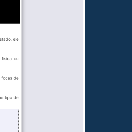
stado, ele
física ou
 focas de
ue tipo de