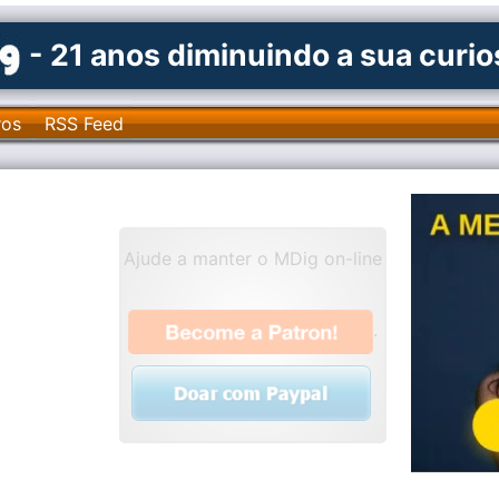
- 21 anos diminuindo a sua curi
ros
RSS Feed
Ajude a manter o MDig on-line
.