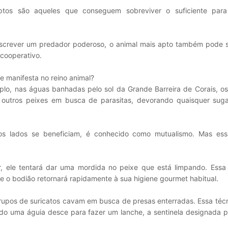
aptos são aqueles que conseguem sobreviver o suficiente para
screver um predador poderoso, o animal mais apto também pode s
cooperativo.
 manifesta no reino animal?
plo, nas águas banhadas pelo sol da Grande Barreira de Corais, o
e outros peixes em busca de parasitas, devorando quaisquer sug
os lados se beneficiam, é conhecido como mutualismo. Mas ess
, ele tentará dar uma mordida no peixe que está limpando. Ess
, e o bodião retornará rapidamente à sua higiene gourmet habitual.
grupos de suricatos cavam em busca de presas enterradas. Essa téc
do uma águia desce para fazer um lanche, a sentinela designada p