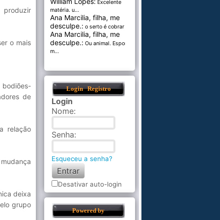
William Lopes:
Excelente
 produzir
matéria. u...
Ana Marcilia, filha, me
desculpe.:
o serto é cobrar pel...
Ana Marcilia, filha, me
er o mais
desculpe.:
Ou animal. Esponja
m...
s bodiões-
Login
Registro
adores de
Login
Nome
:
a relação
Senha
:
Esqueceu a senha?
a mudança
Desativar auto-login
nica deixa
elo grupo
Powered by