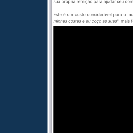
sua própria refeição para ajudar seu co
Este é um custo considerável para o mo
minhas costas e eu coço as suas
", mais