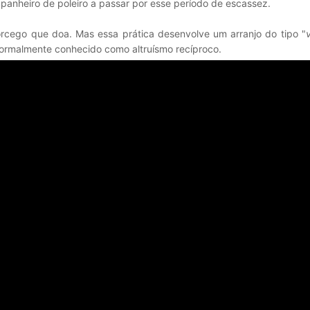
mpanheiro de poleiro a passar por esse período de escassez.
rcego que doa. Mas essa prática desenvolve um arranjo do tipo "
 formalmente conhecido como altruísmo recíproco.