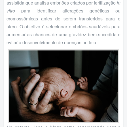
assistida que analisa embriões criados por fertilização
in
vitro
para identificar alterações genéticas ou
cromossômicas antes de serem transferidos para o
útero. O objetivo é selecionar embriões saudáveis para
aumentar as chances de uma gravidez bem-sucedida e
evitar o desenvolvimento de doenças no feto.