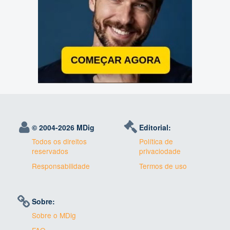
© 2004-
2026 MDig
Editorial:
Todos os direitos
Política de
reservados
privaciodade
Responsabilidade
Termos de uso
Sobre:
Sobre o MDig