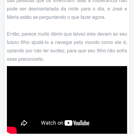
das pessoas que os vivenciam. Mas a intolerância não
pode ser desmantelada da noite para o dia, e José e
Maria estão se perguntando o que fazer agora.
Então, parece muito óbvio que talvez eles devam ao seu
futuro filho ajudá-lo a navegar pelo mundo como ele é,
optando por não ter surdez, para que seu filho não sofra
esse preconceito.