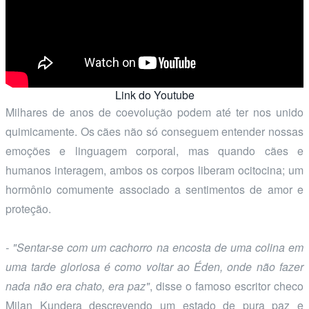
Link do Youtube
Milhares de anos de coevolução podem até ter nos unido
quimicamente. Os cães não só conseguem entender nossas
emoções e linguagem corporal, mas quando cães e
humanos interagem, ambos os corpos liberam ocitocina; um
hormônio comumente associado a sentimentos de amor e
proteção.
- "Sentar-se com um cachorro na encosta de uma colina em
uma tarde gloriosa é como voltar ao Éden, onde não fazer
nada não era chato, era paz"
, disse o famoso escritor checo
Milan Kundera descrevendo um estado de pura paz e