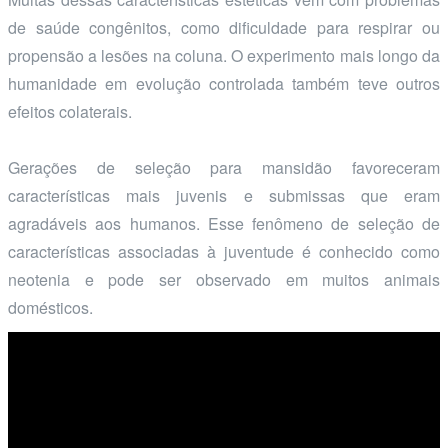
de saúde congênitos, como dificuldade para respirar ou
propensão a lesões na coluna. O experimento mais longo da
humanidade em evolução controlada também teve outros
efeitos colaterais.
Gerações de seleção para mansidão favoreceram
características mais juvenis e submissas que eram
agradáveis aos humanos. Esse fenômeno de seleção de
características associadas à juventude é conhecido como
neotenia e pode ser observado em muitos animais
domésticos.