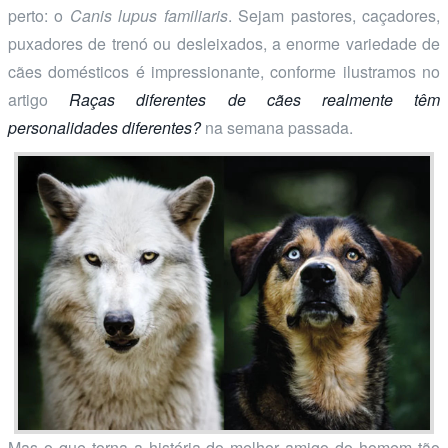
perto: o
Canis lupus familiaris
. Sejam pastores, caçadores,
puxadores de trenó ou desleixados, a enorme variedade de
cães domésticos é impressionante, conforme ilustramos no
artigo
Raças diferentes de cães realmente têm
personalidades diferentes?
na semana passada.
Mas o que torna a história do melhor amigo do homem tão