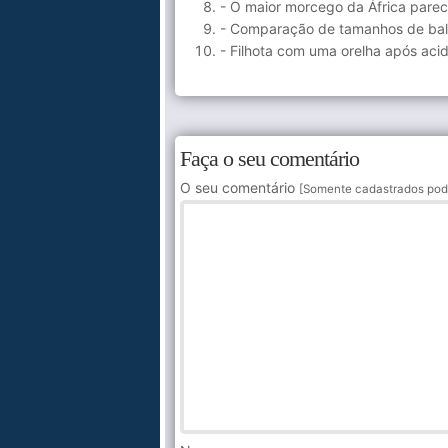
- O maior morcego da África pare
- Comparação de tamanhos de bale
- Filhota com uma orelha após aci
Faça o seu comentário
O seu comentário
[Somente cadastrados pod