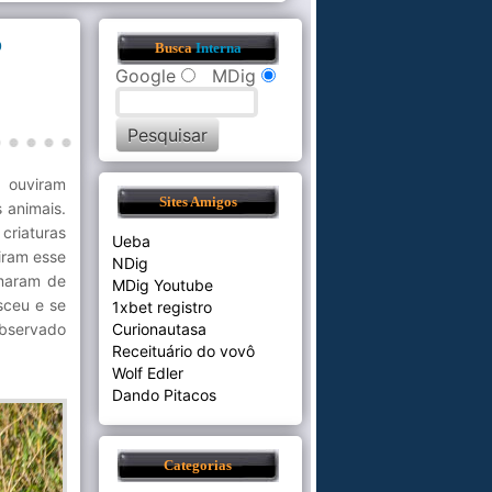
o
Busca
Interna
Google
MDig
 ouviram
Sites Amigos
 animais.
criaturas
Ueba
iram esse
NDig
amaram de
MDig Youtube
sceu e se
1xbet registro
observado
Curionautasa
Receituário do vovô
Wolf Edler
Dando Pitacos
Categorias