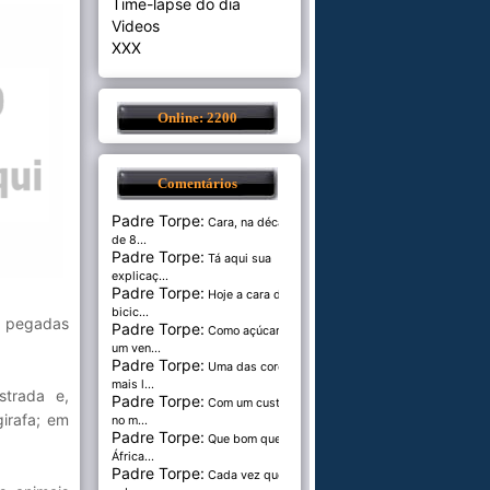
Time-lapse do dia
Videos
XXX
Online: 2200
Comentários
Padre Torpe:
Cara, na década
de 8...
Padre Torpe:
Tá aqui sua
explicaç...
Padre Torpe:
Hoje a cara de
bicic...
as pegadas
Padre Torpe:
Como açúcar é
um ven...
Padre Torpe:
Uma das cores
mais l...
strada e,
Padre Torpe:
Com um custo de
girafa; em
no m...
Padre Torpe:
Que bom que a
África...
Padre Torpe:
Cada vez que