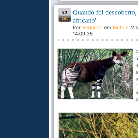
Quando foi descoberto, 
23
set
africano'
Por
Redacao
em
Bichos
. V
14:09:36
Q
h
I
e
a
"
e
p