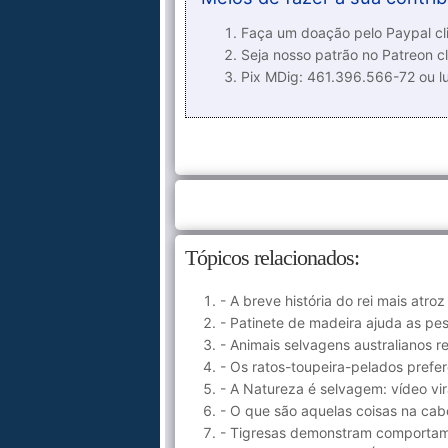
Faça um doação pelo Paypal cli
Seja nosso patrão no Patreon cl
Pix MDig: 461.396.566-72 ou 
Tópicos relacionados:
- A breve história do rei mais atroz
- Patinete de madeira ajuda as pe
- Animais selvagens australianos 
- Os ratos-toupeira-pelados prefe
- A Natureza é selvagem: vídeo v
- O que são aquelas coisas na cab
- Tigresas demonstram comportame