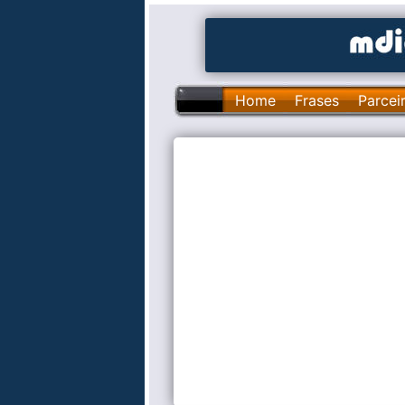
Home
Frases
Parcei