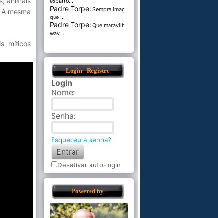
s, animais
esbarro...
Padre Torpe:
Sempre imaginei
o. A mesma
que ...
Padre Torpe:
Que maravilha de
wav...
s míticos
Login
Registro
Login
Nome
:
Senha
:
Esqueceu a senha?
Desativar auto-login
Powered by