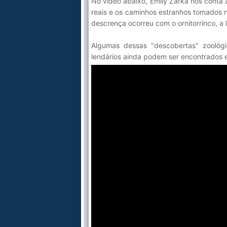
No vídeo abaixo, Emily Zarka nos conta 
reais e os caminhos estranhos tomados 
descrença ocorreu com o ornitorrinco, a l
Algumas dessas "descobertas" zoológ
lendários ainda podem ser encontrados 