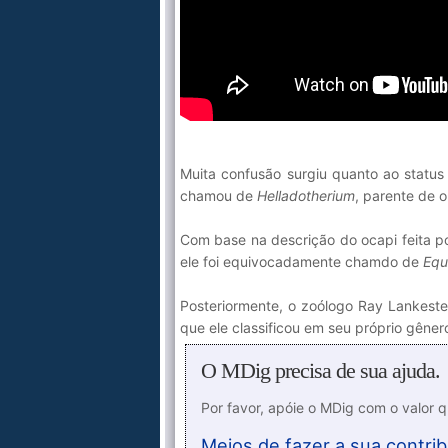
Muita confusão surgiu quanto ao status
chamou de
Helladotherium
, parente de o
Com base na descrição do ocapi feita p
ele foi equivocadamente chamdo de
Equ
Posteriormente, o zoólogo Ray Lankest
que ele classificou em seu próprio gêner
O MDig precisa de sua ajuda.
Por favor, apóie o MDig com o valor 
Meios de fazer a sua contrib