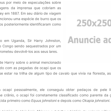
eus por meio de especulações sobre
tagens da imprensa que cobriam as
ley em 1887. Em seu diário de viagem
ncionou uma espécie de burro que os
os posteriormente identificaram como
ico em Uganda, Sir Harry Johnston,
do Congo sendo sequestrados por um
prometeu devolvê-los aos seus lares.
de Harrry sobre o animal mencionado
igado com as pegadas de ocapi que os
e estar na trilha de algum tipo de cavalo que vivia na floresta, 
ocapi pessoalmente, ele conseguiu obter pedaços de pele li
se crânio, o ocapi foi corretamente classificado como parente da 
ecida primeiro como
Equus johnstoni
e depois como
Okapia johnstoni
.