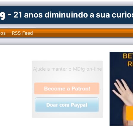
- 21 anos diminuindo a sua curi
ros
RSS Feed
Ajude a manter o MDig on-line
.