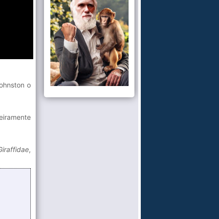
ohnston o
meiramente
Giraffidae
,