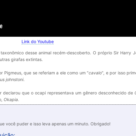
Link do Youtube
 taxonômico desse animal recém-descoberto. O próprio Sir Harry J
utras girafas extintas.
or Pigmeus, que se referiam a ele como um "
cavalo
", e por isso pri
us johnstoni
.
er declarou que o ocapi representava um gênero desconhecido de
o,
Okapia
.
que você puder e isso leva apenas um minuto. Obrigado!
uição: