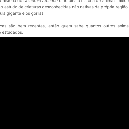
a história do
Unicórnio Africano
e detalha a história de animais mítico
no estudo de criaturas desconhecidas não nativas da própria regiã
ula gigante e os gorilas.
icas são bem recentes, então quem sabe quantos outros animai
e estudados.