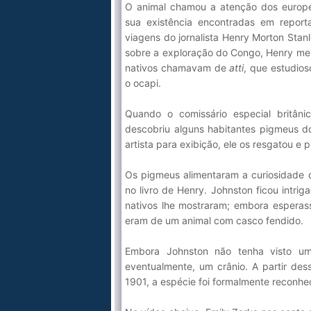
O animal chamou a atenção dos europ
sua existência encontradas em repor
viagens do jornalista Henry Morton Stan
sobre a exploração do Congo, Henry me
nativos chamavam de
atti
, que estudios
o ocapi.
Quando o comissário especial britân
descobriu alguns habitantes pigmeus 
artista para exibição, ele os resgatou e 
Os pigmeus alimentaram a curiosidade 
no livro de Henry. Johnston ficou intr
nativos lhe mostraram; embora esperass
eram de um animal com casco fendido.
Embora Johnston não tenha visto um 
eventualmente, um crânio. A partir des
1901, a espécie foi formalmente reconh