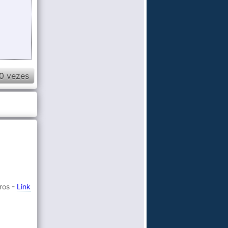
0 vezes
ros -
Link