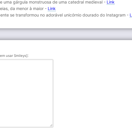
ce uma gárgula monstruosa de uma catedral medieval -
Link
ias, da menor à maior -
Link
dente se transformou no adorável unicórnio dourado do Instagram -
L
:
em usar Smileys]