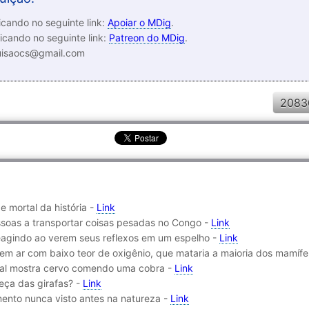
cando no seguinte link:
Apoiar o MDig
.
icando no seguinte link:
Patreon do MDig
.
luisaocs@gmail.com
2083
 e mortal da história -
Link
ssoas a transportar coisas pesadas no Congo -
Link
reagindo ao verem seus reflexos em um espelho -
Link
rem ar com baixo teor de oxigênio, que mataria a maioria dos mamífe
iral mostra cervo comendo uma cobra -
Link
eça das girafas? -
Link
nto nunca visto antes na natureza -
Link