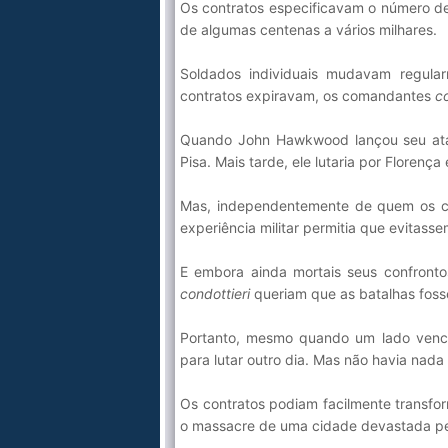
Os contratos especificavam o número de
de algumas centenas a vários milhares.
Soldados individuais mudavam regula
contratos expiravam, os comandantes
co
Quando John Hawkwood lançou seu ata
Pisa. Mais tarde, ele lutaria por Florença
Mas, independentemente de quem os c
experiência militar permitia que evitasse
E embora ainda mortais seus confront
condottieri
queriam que as batalhas fosse
Portanto, mesmo quando um lado venci
para lutar outro dia. Mas não havia nada
Os contratos podiam facilmente transf
o massacre de uma cidade devastada pela