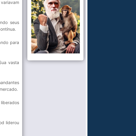
 variavam
ando seus
ontínua.
hando para
Sua vasta
mandantes
 mercado.
liberados
d liderou