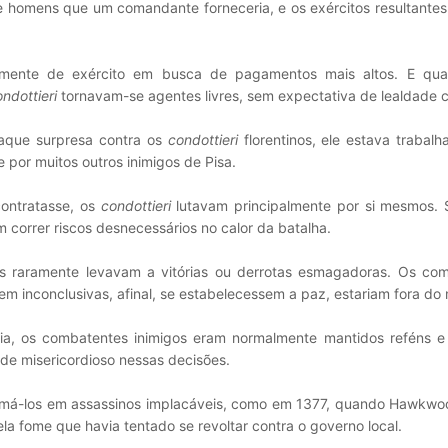
 homens que um comandante forneceria, e os exércitos resultantes
rmente de exército em busca de pagamentos mais altos. E qu
ndottieri
tornavam-se agentes livres, sem expectativa de lealdade c
que surpresa contra os
condottieri
florentinos, ele estava trabal
 e por muitos outros inimigos de Pisa.
ontratasse, os
condottieri
lutavam principalmente por si mesmos. 
m correr riscos desnecessários no calor da batalha.
os raramente levavam a vitórias ou derrotas esmagadoras. Os co
m inconclusivas, afinal, se estabelecessem a paz, estariam fora do
a, os combatentes inimigos eram normalmente mantidos reféns e 
 de misericordioso nessas decisões.
ormá-los em assassinos implacáveis, como em 1377, quando Hawkwoo
 fome que havia tentado se revoltar contra o governo local.