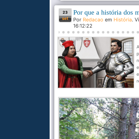
Por que a história dos 
23
set
Por
Redacao
em
História
. 
16:12:22
A
p
n
e
e
r