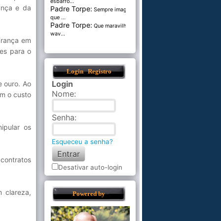
esbarro...
ança e da
Padre Torpe:
Sempre imaginei
que ...
Padre Torpe:
Que maravilha de
wav...
França em
res para o
Login
Registro
Login
 ouro. Ao
Nome
:
em o custo
Senha
:
ipular os
Esqueceu a senha?
 contratos
Desativar auto-login
 clareza,
Powered by