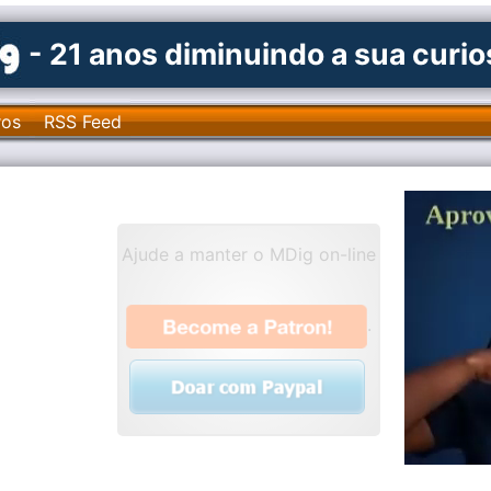
- 21 anos diminuindo a sua curi
ros
RSS Feed
Ajude a manter o MDig on-line
.