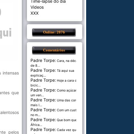
Time-lapse do dia
Videos
XXX
Online: 2876
Comentários
Padre Torpe:
Cara, na década
de 8...
Padre Torpe:
Tá aqui sua
 intensas
explicaç...
Padre Torpe:
Hoje a cara de
bicic...
Padre Torpe:
Como açúcar é
antes que
um ven...
Padre Torpe:
Uma das cores
mais l...
Padre Torpe:
Com um custo de
talentosos
no m...
Padre Torpe:
Que bom que a
África...
Padre Torpe:
Cada vez que
nte pelos