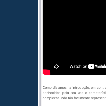
Como dizíamos na introdução, em contra
conhecidos pelo seu uso e característ
complexas, não tão facilmente representa