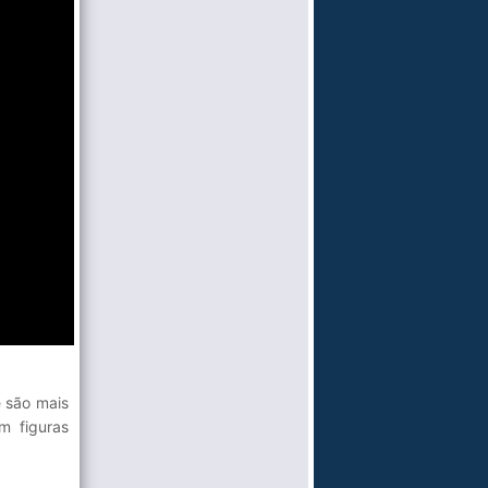
e são mais
m figuras