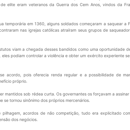
 de elite eram veteranos da Guerra dos Cem Anos, vindos da Fr
ua temporária em 1360, alguns soldados começaram a saquear a 
contraram nas igrejas católicas atraíram seus grupos de saqueado
stutos viam a chegada desses bandidos como uma oportunidade de
 eles podiam controlar a violência e obter um exército experiente s
 acordo, pois oferecia renda regular e a possibilidade de man
efício próprio.
er mantidos sob rédea curta. Os governantes os forçavam a assinar
e se tornou sinônimo dos próprios mercenários.
e pilhagem, acordos de não competição, tudo era explicitado com
ensão dos negócios.