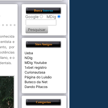
Busca
Interna
s
Google
MDig
onhecida
entista e
Sites Amigos
anto, por
potências
Ueba
liano, e o
NDig
MDig Youtube
dentais.
1xbet registro
Curionautasa
Página do Luisão
Buteco da Net
Dando Pitacos
Categorias