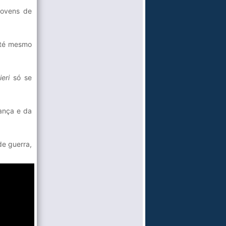
jovens de
 até mesmo
ieri
só se
ança e da
de guerra,