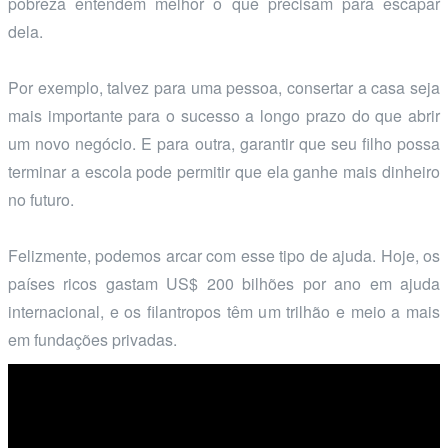
pobreza entendem melhor o que precisam para escapar
dela.
Por exemplo, talvez para uma pessoa, consertar a casa seja
mais importante para o sucesso a longo prazo do que abrir
um novo negócio. E para outra, garantir que seu filho possa
terminar a escola pode permitir que ela ganhe mais dinheiro
no futuro.
Felizmente, podemos arcar com esse tipo de ajuda. Hoje, os
países ricos gastam US$ 200 bilhões por ano em ajuda
internacional, e os filantropos têm um trilhão e meio a mais
em fundações privadas.