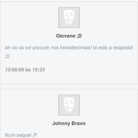
Giovane ;D
ah va va va! procure nos hexadecimais! lá esta a resposta!
;D
15/06/09
às
19:33
Johnny Bravo
Num saquei ;P