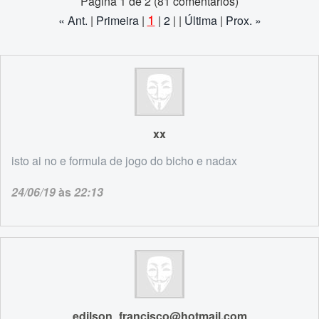
Página 1 de 2 (81 comentários)
1
« Ant.
|
Primeira
|
|
2
| |
Última
|
Prox. »
xx
isto ai no e formula de jogo do bicho e nadax
24/06/19
às
22:13
edilson_francisco@hotmail.com