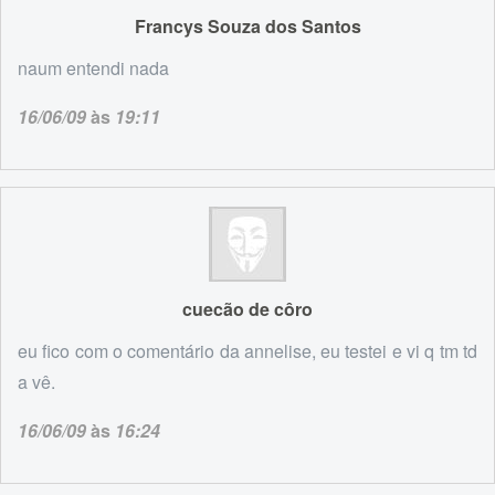
Francys Souza dos Santos
naum entendi nada
16/06/09
às
19:11
cuecão de côro
eu fico com o comentário da annelise, eu testei e vi q tm td
a vê.
16/06/09
às
16:24