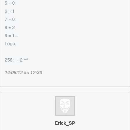
5 = 0
6 = 1
7 = 0
8 = 2
9 = 1...
Logo,
2581 = 2 ^^
14/06/12
às
12:30
Erick_SP