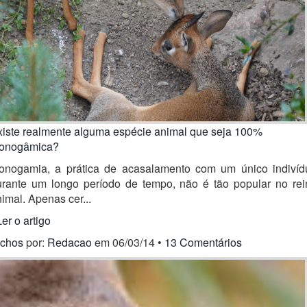
xiste realmente alguma espécie animal que seja 100%
onogâmica?
onogamia, a prática de acasalamento com um único indivíd
urante um longo período de tempo, não é tão popular no rei
imal. Apenas cer...
Ler o artigo
ichos
por:
Redacao
em 06/03/14 •
13 Comentários