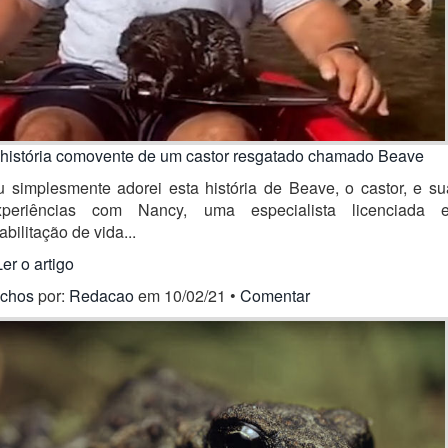
 história comovente de um castor resgatado chamado Beave
u simplesmente adorei esta história de Beave, o castor, e su
xperiências com Nancy, uma especialista licenciada 
abilitação de vida...
Ler o artigo
ichos
por:
Redacao
em 10/02/21 •
Comentar