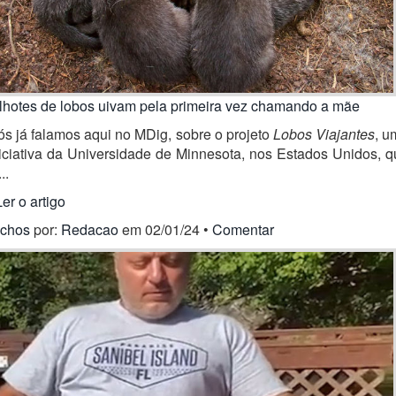
ilhotes de lobos uivam pela primeira vez chamando a mãe
s já falamos aqui no MDig, sobre o projeto
Lobos Viajantes
, u
iciativa da Universidade de Minnesota, nos Estados Unidos, 
..
Ler o artigo
ichos
por:
Redacao
em 02/01/24 •
Comentar