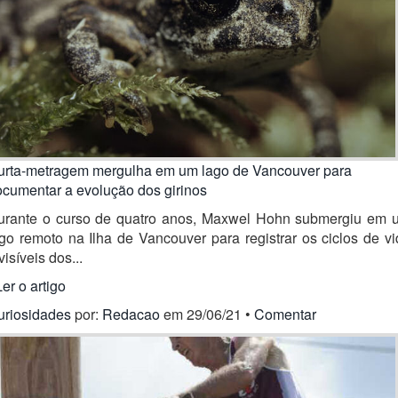
urta-metragem mergulha em um lago de Vancouver para
ocumentar a evolução dos girinos
urante o curso de quatro anos, Maxwel Hohn submergiu em 
go remoto na Ilha de Vancouver para registrar os ciclos de v
visíveis dos...
Ler o artigo
uriosidades
por:
Redacao
em 29/06/21 •
Comentar