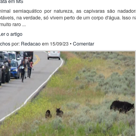
rata em MS
nimal semiaquático por natureza, as capivaras são nadador
táveis, na verdade, só vivem perto de um corpo d'água. Isso 
muito raro ...
Ler o artigo
ichos
por:
Redacao
em 15/09/23 •
Comentar