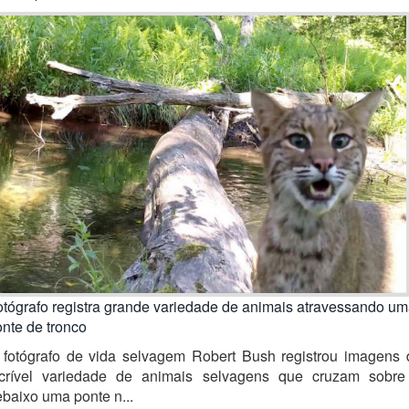
tógrafo registra grande variedade de animais atravessando u
nte de tronco
 fotógrafo de vida selvagem Robert Bush registrou imagens 
ncrível variedade de animais selvagens que cruzam sobre
baixo uma ponte n...