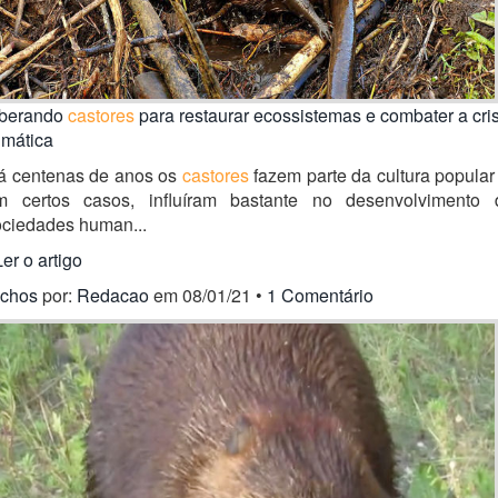
iberando
castores
para restaurar ecossistemas e combater a cri
imática
á centenas de anos os
castores
fazem parte da cultura popular
m certos casos, influíram bastante no desenvolvimento 
ociedades human...
Ler o artigo
ichos
por:
Redacao
em 08/01/21 •
1 Comentário