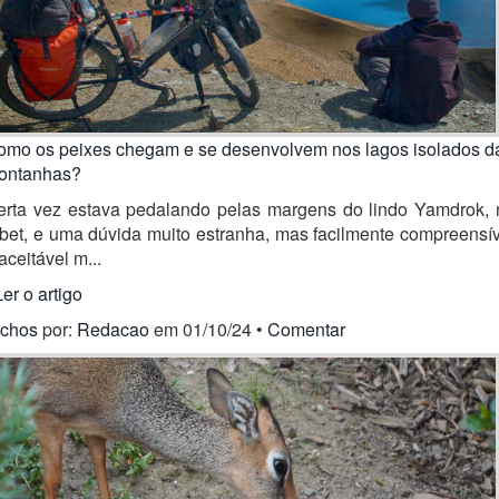
omo os peixes chegam e se desenvolvem nos lagos isolados d
ontanhas?
erta vez estava pedalando pelas margens do lindo Yamdrok, 
bet, e uma dúvida muito estranha, mas facilmente compreensí
aceitável m...
Ler o artigo
ichos
por:
Redacao
em 01/10/24 •
Comentar