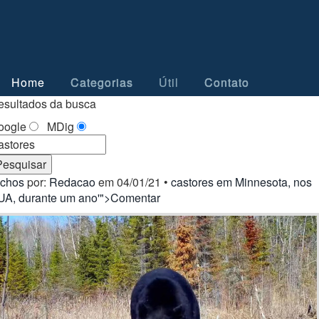
Home
Categorias
Útil
Contato
esultados da busca
oogle
MDig
ichos
por:
Redacao
em 04/01/21 •
castores em Minnesota, nos
UA, durante um ano'">Comentar