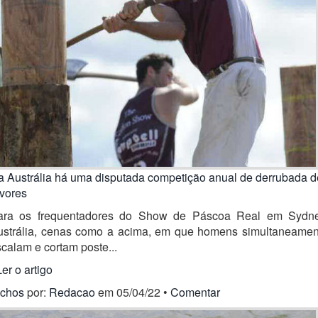
a Austrália há uma disputada competição anual de derrubada d
rvores
ara os frequentadores do Show de Páscoa Real em Sydne
ustrália, cenas como a acima, em que homens simultaneamen
calam e cortam poste...
Ler o artigo
ichos
por:
Redacao
em 05/04/22 •
Comentar