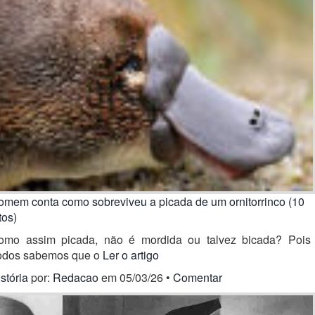
omem conta como sobreviveu a picada de um ornitorrinco (10
tos)
omo assim picada, não é mordida ou talvez bicada? Pois 
odos sabemos que o
Ler o artigo
stória
por:
Redacao
em 05/03/26 •
Comentar