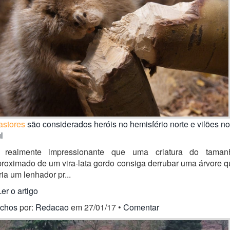
astores
são considerados heróis no hemisfério norte e vilões no
l
 realmente impressionante que uma criatura do taman
roximado de um vira-lata gordo consiga derrubar uma árvore 
ria um lenhador pr...
Ler o artigo
ichos
por:
Redacao
em 27/01/17 •
Comentar