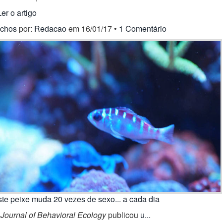
Ler o artigo
ichos
por:
Redacao
em 16/01/17 •
1 Comentário
te peixe muda 20 vezes de sexo... a cada dia
O
Journal of Behavioral Ecology
publicou
u...