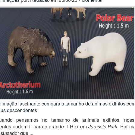
nimação fascinante compara o tamanho de animas extintos co
eus descendentes
uando pensamos no tamanho de animais extintos, noss
entes podem ir para o grande T-Rex em
Jurassic Park
. Por m
sustador que ...