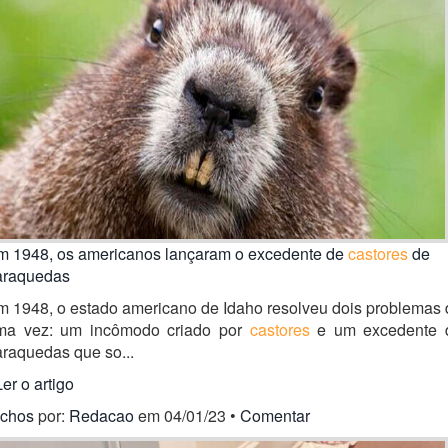
m 1948, os americanos lançaram o excedente de
castores
de
araquedas
m 1948, o estado americano de Idaho resolveu dois problemas 
ma vez: um incômodo criado por
castores
e um excedente 
raquedas que so...
Ler o artigo
ichos
por:
Redacao
em 04/01/23 •
Comentar