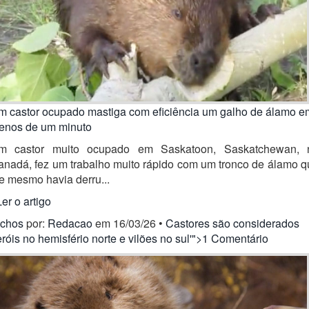
m castor ocupado mastiga com eficiência um galho de álamo e
enos de um minuto
m castor muito ocupado em Saskatoon, Saskatchewan, 
anadá, fez um trabalho muito rápido com um tronco de álamo q
e mesmo havia derru...
Ler o artigo
ichos
por:
Redacao
em 16/03/26 •
Castores são considerados
róis no hemisfério norte e vilões no sul'">1 Comentário