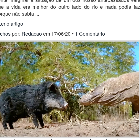
ue a vida era melhor do outro lado do rio e nada podia faz
rque não sabia ...
Ler o artigo
ichos
por:
Redacao
em 17/06/20 •
1 Comentário