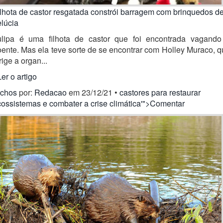
lhota de castor resgatada constrói barragem com brinquedos d
lúcia
ulipa é uma filhota de castor que foi encontrada vagando
ente. Mas ela teve sorte de se encontrar com Holley Muraco, 
rige a organ...
Ler o artigo
ichos
por:
Redacao
em 23/12/21 •
castores para restaurar
ossistemas e combater a crise climática'">Comentar