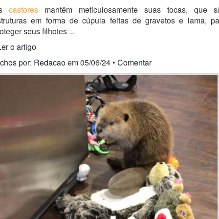
Os
castores
mantêm meticulosamente suas tocas, que s
struturas em forma de cúpula feitas de gravetos e lama, pa
oteger seus filhotes ...
Ler o artigo
ichos
por:
Redacao
em 05/06/24 •
Comentar