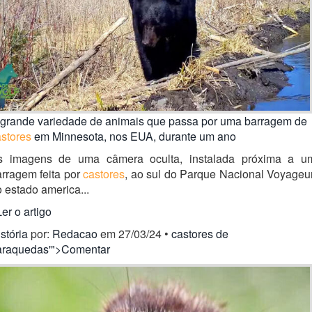
 grande variedade de animais que passa por uma barragem de
stores
em Minnesota, nos EUA, durante um ano
s imagens de uma câmera oculta, instalada próxima a u
rragem feita por
castores
, ao sul do Parque Nacional Voyageu
 estado america...
Ler o artigo
stória
por:
Redacao
em 27/03/24 •
castores de
araquedas'">Comentar