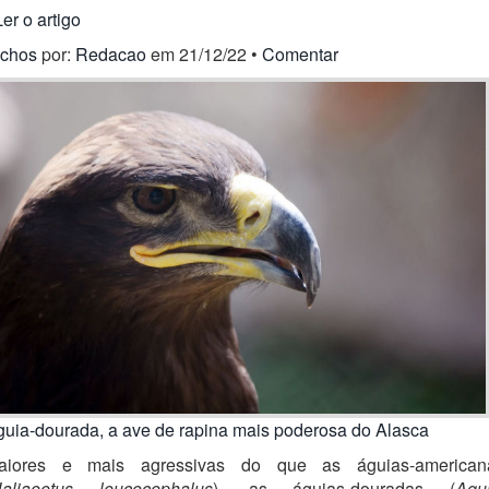
Ler o artigo
ichos
por:
Redacao
em 21/12/22 •
Comentar
guia-dourada, a ave de rapina mais poderosa do Alasca
aiores e mais agressivas do que as águias-american
aliaeetus leucocephalus
), as águias-douradas (
Aqui