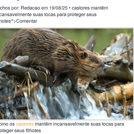
ichos
por:
Redacao
em 19/08/25 •
castores mantêm
ncansavelmente suas tocas para proteger seus
lhotes'">Comentar
omo os
castores
mantêm incansavelmente suas tocas para
oteger seus filhotes