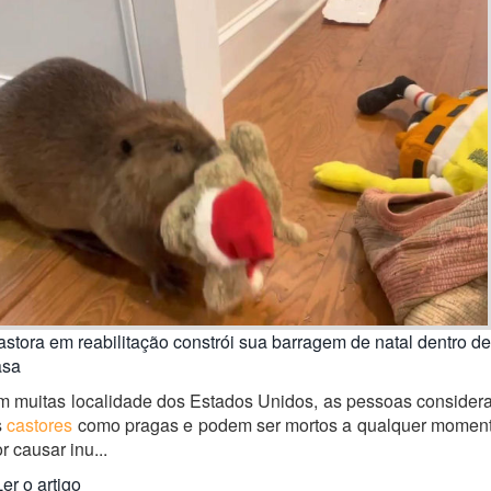
stora em reabilitação constrói sua barragem de natal dentro de
asa
m muitas localidade dos Estados Unidos, as pessoas consider
s
castores
como pragas e podem ser mortos a qualquer moment
r causar inu...
Ler o artigo