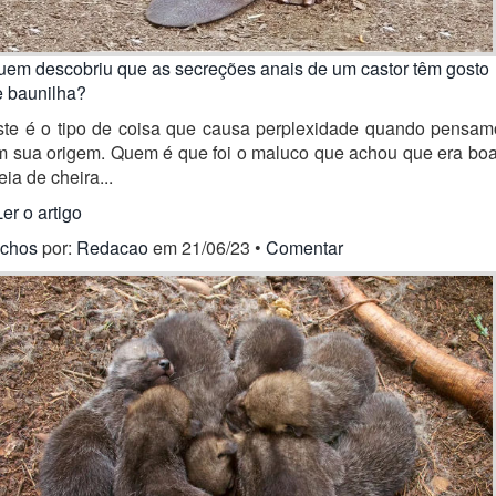
uem descobriu que as secreções anais de um castor têm gosto
e baunilha?
ste é o tipo de coisa que causa perplexidade quando pensam
m sua origem. Quem é que foi o maluco que achou que era boa
eia de cheira...
Ler o artigo
ichos
por:
Redacao
em 21/06/23 •
Comentar