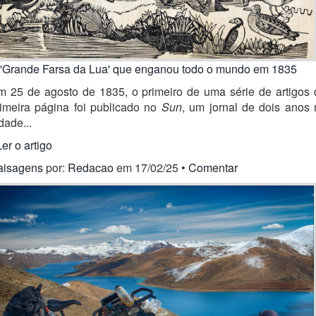
 'Grande Farsa da Lua' que enganou todo o mundo em 1835
m 25 de agosto de 1835, o primeiro de uma série de artigos 
rimeira página foi publicado no
Sun
, um jornal de dois anos 
dade...
Ler o artigo
aisagens
por:
Redacao
em 17/02/25 •
Comentar