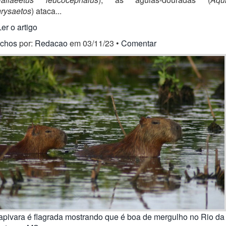
hrysaetos
) ataca...
Ler o artigo
ichos
por:
Redacao
em 03/11/23 •
Comentar
apivara é flagrada mostrando que é boa de mergulho no Rio da