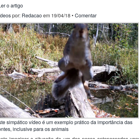
Ler o artigo
ídeos
por:
Redacao
em 19/04/18 •
Comentar
te simpático vídeo é um exemplo prático da importância das
ntes, inclusive para os animais
ente imaginar a situação de um dos nosso antepassados ven