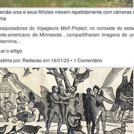
amãe ursa e seus filhotes mexem repetidamente com câmeras 
ilha
esquisadores do
Voyageurs Wolf Project
, no noroeste do esta
orte-americano de Minnesota , compartilharam imagens de u
termina...
Ler o artigo
stória
por:
Redacao
em 16/01/23 •
1 Comentário