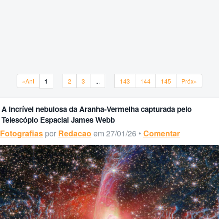
«Ant
1
2
3
...
143
144
145
Próx»
«Ant
1
2
3
...
143
144
145
Próx»
A incrível nebulosa da Aranha-Vermelha capturada pelo
Telescópio Espacial James Webb
Fotografias
por
Redacao
em 27/01/26 •
Comentar