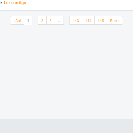
Ler o artigo
«Ant
1
2
3
...
143
144
145
Próx»
«Ant
1
2
3
...
143
144
145
Próx»