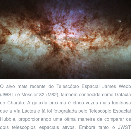
O alvo mais recente do Telescópio Espacial James Webb
(JWST) é Messier 82 (M82), também conhecida como Galáxia
do Charuto. A galáxia próxima é cinco vezes mais luminosa
que a Via Láctea e já foi fotografada pelo Telescópio Espacial
Hubble, proporcionando uma ótima maneira de comparar os
dois telescópios espaciais ativos. Embora tanto o JWST