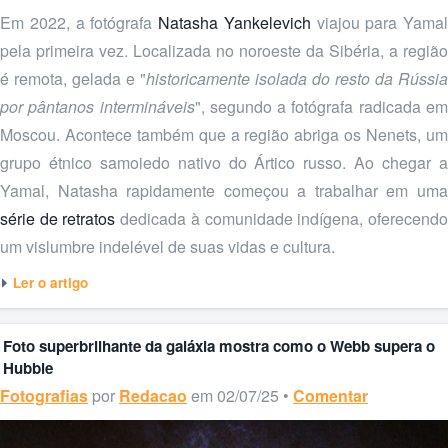
Em 2022, a fotógrafa
Natasha Yankelevich
viajou para Yamal
pela primeira vez. Localizada no noroeste da Sibéria, a região
é remota, gelada e "
historicamente isolada do resto da Rússia
por pântanos intermináveis
", segundo a fotógrafa radicada e
Moscou. Acontece também que a região abriga os Nenets, um
grupo étnico samoiedo nativo do Ártico russo. Ao chegar a
Yamal, Natasha rapidamente começou a trabalhar em uma
série de retratos
dedicada à comunidade indígena, oferecend
um vislumbre indelével de suas vidas e cultura.
Ler o artigo
Foto superbrilhante da galáxia mostra como o Webb supera o
Hubble
Fotografias
por
Redacao
em 02/07/25 •
Comentar