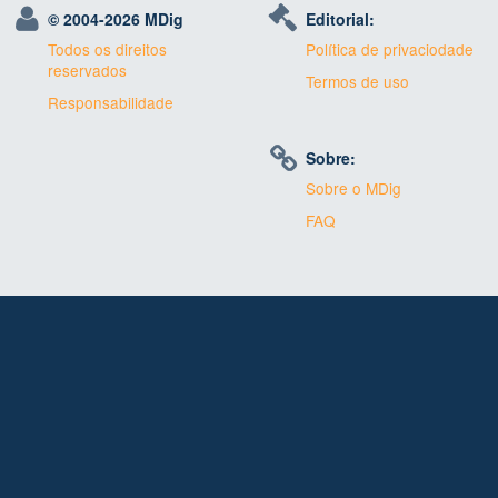
© 2004-
2026 MDig
Editorial:
Todos os direitos
Política de privaciodade
reservados
Termos de uso
Responsabilidade
Sobre:
Sobre o MDig
FAQ