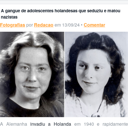
A gangue de adolescentes holandesas que seduziu e matou
nazistas
Fotografias
por
Redacao
em 13/09/24 •
Comentar
A Alemanha
invadiu a Holanda
em 1940 e rapidamente