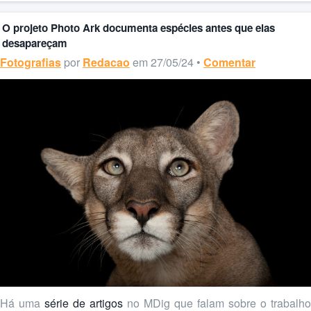
O projeto Photo Ark documenta espécies antes que elas
desapareçam
Fotografias
por
Redacao
em 27/05/24 •
Comentar
Há uma
série de artigos
no MDig que falam sobre o trabalho