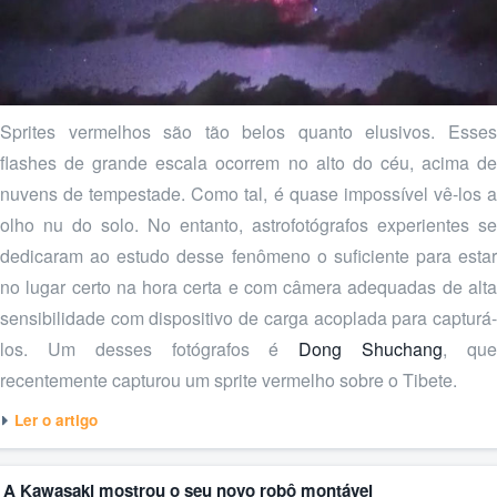
Sprites vermelhos são tão belos quanto elusivos. Esses
flashes de grande escala ocorrem no alto do céu, acima de
nuvens de tempestade. Como tal, é quase impossível vê-los a
olho nu do solo. No entanto, astrofotógrafos experientes se
dedicaram ao estudo desse fenômeno o suficiente para estar
no lugar certo na hora certa e com câmera adequadas de alta
sensibilidade com dispositivo de carga acoplada para capturá-
los. Um desses fotógrafos é
Dong Shuchang
, qu
recentemente capturou um sprite vermelho sobre o Tibete.
Ler o artigo
A Kawasaki mostrou o seu novo robô montável