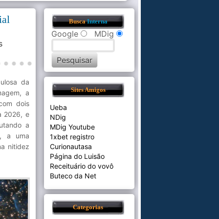
ial
Busca
Interna
Google
MDig
s
ulosa da
Sites Amigos
magem, a
 com dois
Ueba
a 2026, e
NDig
utando a
MDig Youtube
o, a uma
1xbet registro
a nitidez
Curionautasa
Página do Luisão
Receituário do vovô
Buteco da Net
Categorias