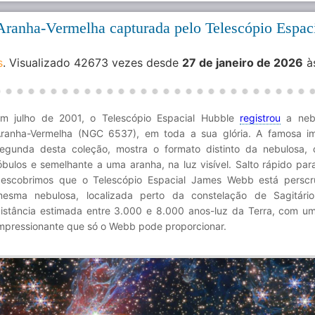
 Aranha-Vermelha capturada pelo Telescópio Espac
s
. Visualizado 42673 vezes desde
27 de janeiro de 2026
à
m julho de 2001, o Telescópio Espacial Hubble
registrou
a neb
ranha-Vermelha (NGC 6537), em toda a sua glória. A famosa i
egunda desta coleção, mostra o formato distinto da nebulosa,
óbulos e semelhante a uma aranha, na luz visível. Salto rápido par
escobrimos que o Telescópio Espacial James Webb está perscr
esma nebulosa, localizada perto da constelação de Sagitári
istância estimada entre 3.000 e 8.000 anos-luz da Terra, com um
mpressionante que só o Webb pode proporcionar.