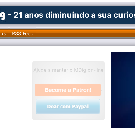
- 21 anos diminuindo a sua curi
ros
RSS Feed
Ajude a manter o MDig on-line
.