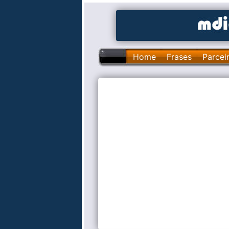
Home
Frases
Parcei