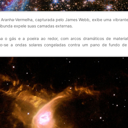
Aranha-Vermelha, capturada pelo James Webb, exibe uma vibrante
ribunda expele suas camadas externas.
ina o gás e a poeira ao redor, com arcos dramáticos de material
do-se a ondas solares congeladas contra um pano de fundo de