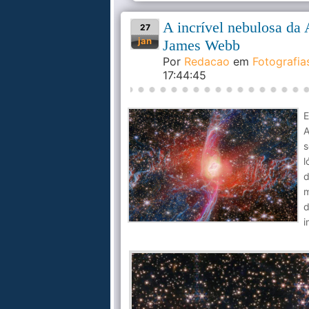
A incrível nebulosa da
27
jan
James Webb
Por
Redacao
em
Fotografia
17:44:45
E
A
s
l
d
m
d
i