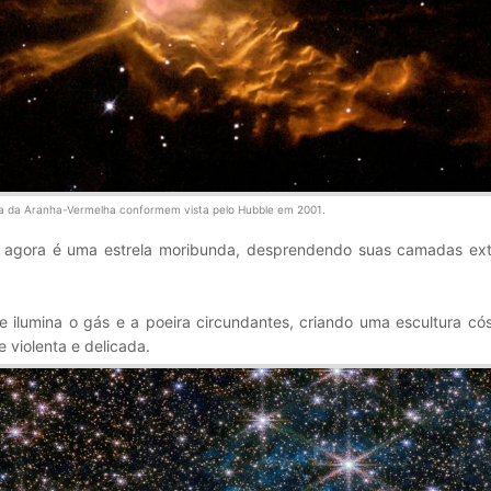
a da Aranha-Vermelha conformem vista pelo Hubble em 2001.
 agora é uma estrela moribunda, desprendendo suas camadas ex
 ilumina o gás e a poeira circundantes, criando uma escultura có
violenta e delicada.