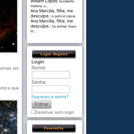
William Lopes:
Excelente
matéria. u...
Ana Marcilia, filha, me
desculpe.:
o serto é cobrar pel...
Ana Marcilia, filha, me
desculpe.:
Ou animal. Esponja
m...
Login
Registro
Login
Nome
:
ternas em
Senha
:
smica que
Esqueceu a senha?
Desativar auto-login
Powered by