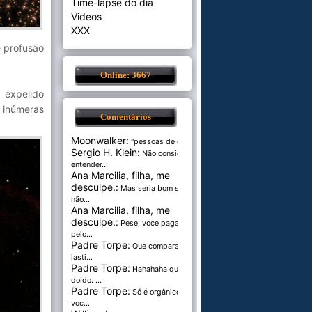
Time-lapse do dia
Videos
XXX
 profusão
Online: 3667
 expelido
 inúmeras
Comentários
Moonwalker:
"pessoas de cer...
Sergio H. Klein:
Não consigo
entender...
Ana Marcilia, filha, me
desculpe.:
Mas seria bom se
não...
Ana Marcilia, filha, me
desculpe.:
Pese, voce paga
pelo...
Padre Torpe:
Que comparação
lasti...
Padre Torpe:
Hahahaha que
doido. ...
Padre Torpe:
Só é orgânico se
voc...