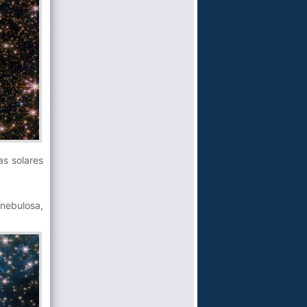
s solares
nebulosa,