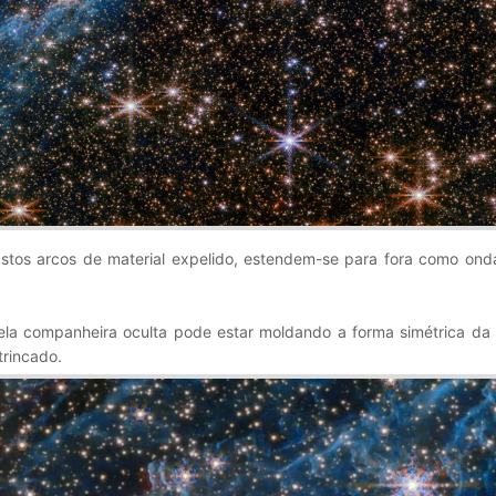
stos arcos de material expelido, estendem-se para fora como onda
la companheira oculta pode estar moldando a forma simétrica da 
trincado.