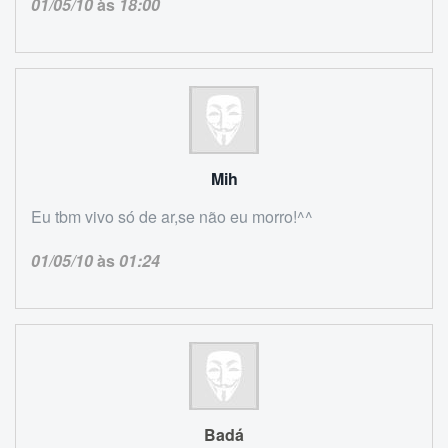
01/05/10
às
18:00
Mih
Eu tbm vivo só de ar,se não eu morro!^^
01/05/10
às
01:24
Badá