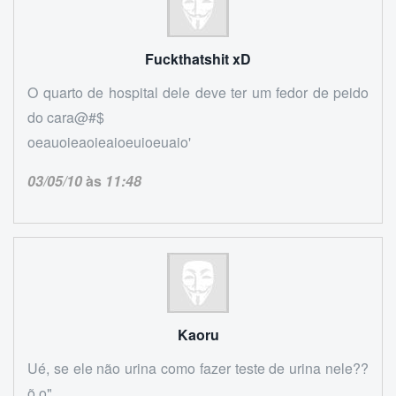
Fuckthatshit xD
O quarto de hospital dele deve ter um fedor de peido
do cara@#$
oeauoieaoieaioeuioeuaio'
03/05/10
às
11:48
Kaoru
Ué, se ele não urina como fazer teste de urina nele??
õ.o"