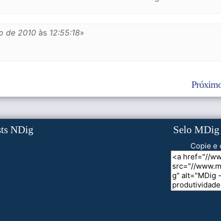
o de 2010
às
12:55:18
»
Próximo
sts NDig
Selo MDig
Copie e 