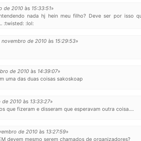
o de 2010
às
15:33:51
»
ntendendo nada hj hein meu filho? Deve ser por isso qu
 :twisted: :lol:
 novembro de 2010
às
15:29:53
»
bro de 2010
às
14:39:07
»
em uma das duas coisas sakoskoap
 de 2010
às
13:33:27
»
s que fizeram e disseram que esperavam outra coisa....
vembro de 2010
às
13:27:59
»
NEM devem mesmo serem chamados de organizadores?