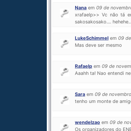
Nana
em
09 de novembr
xrafaelp>> Vc não tá e
sakosakosako.... hehehe....
LukeSchimmel
em
09 de
Mas deve ser mesmo
Rafaelp
em
09 de novem
Aaahh ta! Nao entendi n
Sara
em
09 de novembro
tenho um monte de amigo
wendelzao
em
09 de no
Os organizadores do E