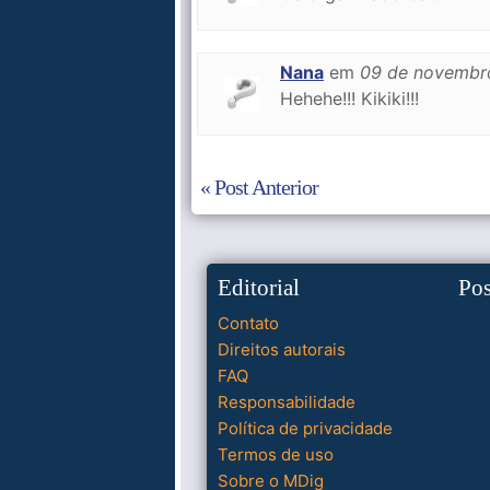
Nana
em
09 de novembr
Hehehe!!! Kikiki!!!
« Post Anterior
Editorial
Po
Contato
Direitos autorais
FAQ
Responsabilidade
Política de privacidade
Termos de uso
Sobre o MDig