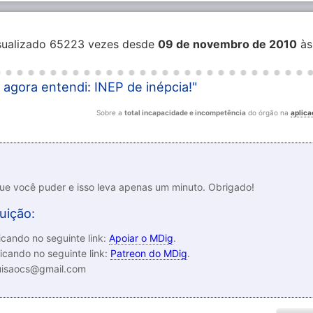
isualizado 65223 vezes desde
09 de novembro de 2010
às
, agora entendi: INEP de inépcia!"
Sobre a
total incapacidade e incompetência
do órgão na
aplic
que você puder e isso leva apenas um minuto. Obrigado!
uição:
cando no seguinte link:
Apoiar o MDig
.
icando no seguinte link:
Patreon do MDig
.
luisaocs@gmail.com