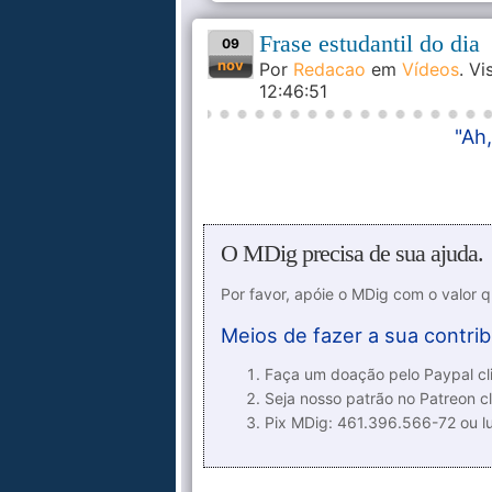
Frase estudantil do dia
09
nov
Por
Redacao
em
Vídeos
. V
12:46:51
"Ah
O MDig precisa de sua ajuda.
Por favor, apóie o MDig com o valor 
Meios de fazer a sua contrib
Faça um doação pelo Paypal cli
Seja nosso patrão no Patreon cl
Pix MDig: 461.396.566-72 ou 