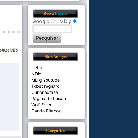
Busca
Interna
Google
MDig
ação do ENEM
.
Sites Amigos
Ueba
NDig
MDig Youtube
1xbet registro
Curionautasa
Página do Luisão
Wolf Edler
Dando Pitacos
Categorias