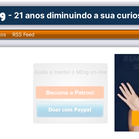
- 21 anos diminuindo a sua curi
ros
RSS Feed
Ajude a manter o MDig on-line
.