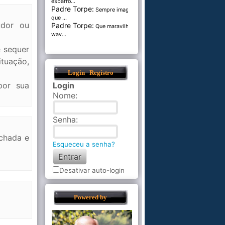
esbarro...
Padre Torpe:
Sempre imaginei
que ...
udor ou
Padre Torpe:
Que maravilha de
wav...
é sequer
ituação,
Login
Registro
por sua
Login
Nome
:
Senha
:
echada e
Esqueceu a senha?
Desativar auto-login
Powered by