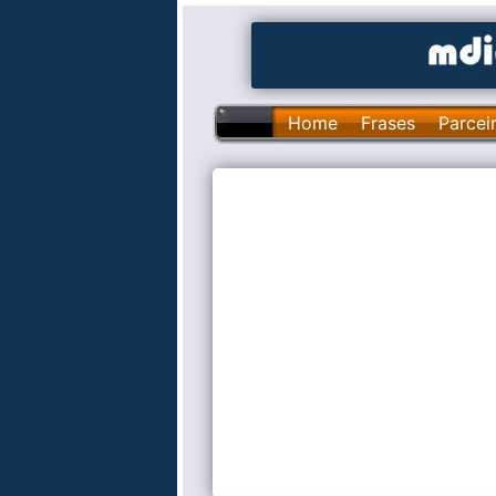
Home
Frases
Parcei