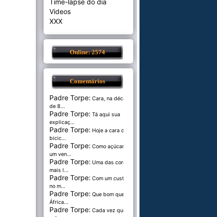
Time-lapse do dia
Videos
XXX
Online: 2574
Comentários
Padre Torpe:
Cara, na década
de 8...
Padre Torpe:
Tá aqui sua
explicaç...
Padre Torpe:
Hoje a cara de
bicic...
Padre Torpe:
Como açúcar é
um ven...
Padre Torpe:
Uma das cores
mais l...
Padre Torpe:
Com um custo de
no m...
Padre Torpe:
Que bom que a
África...
Padre Torpe:
Cada vez que