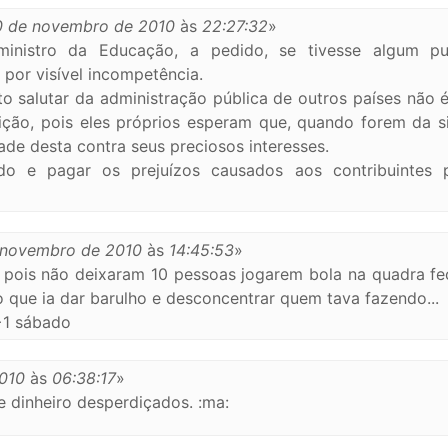
0 de novembro de 2010
às
22:27:32
»
inistro da Educação, a pedido, se tivesse algum p
por visível incompetência.
to salutar da administração pública de outros países não 
ção, pois eles próprios esperam que, quando forem da s
de desta contra seus preciosos interesses.
do e pagar os prejuízos causados aos contribuintes 
 novembro de 2010
às
14:45:53
»
l, pois não deixaram 10 pessoas jogarem bola na quadra f
o que ia dar barulho e desconcentrar quem tava fazendo...
 +1 sábado
010
às
06:38:17
»
 dinheiro desperdiçados. :ma: