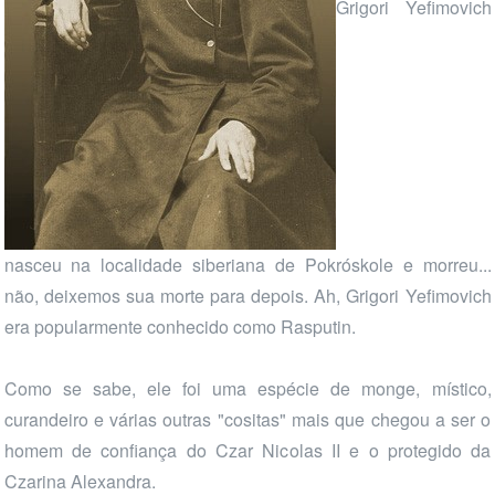
Grigori Yefimovich
nasceu na localidade siberiana de Pokróskole e morreu...
não, deixemos sua morte para depois. Ah, Grigori Yefimovich
era popularmente conhecido como Rasputin.
Como se sabe, ele foi uma espécie de monge, místico,
curandeiro e várias outras "cositas" mais que chegou a ser o
homem de confiança do Czar Nicolas II e o protegido da
Czarina Alexandra.