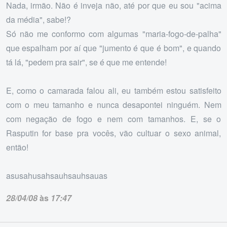
Nada, irmão. Não é inveja não, até por que eu sou "acima
da média", sabe!?
Só não me conformo com algumas "maria-fogo-de-palha"
que espalham por aí que "jumento é que é bom", e quando
tá lá, "pedem pra sair", se é que me entende!
E, como o camarada falou ali, eu também estou satisfeito
com o meu tamanho e nunca desapontei ninguém. Nem
com negação de fogo e nem com tamanhos. E, se o
Rasputin for base pra vocês, vão cultuar o sexo animal,
então!
asusahusahsauhsauhsauas
28/04/08
às
17:47