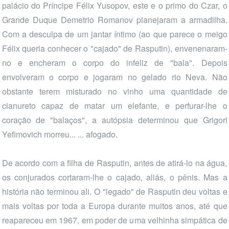
palácio do Príncipe Félix Yusopov, este e o primo do Czar, o
Grande Duque Demetrio Romanov planejaram a armadilha.
Com a desculpa de um jantar íntimo (ao que parece o meigo
Félix queria conhecer o "cajado" de Rasputin), envenenaram-
no e encheram o corpo do infeliz de "bala". Depois
envolveram o corpo e jogaram no gelado rio Neva. Não
obstante terem misturado no vinho uma quantidade de
cianureto capaz de matar um elefante, e perfurar-lhe o
coração de "balaços", a autópsia determinou que Grigori
Yefimovich morreu... ... afogado.
De acordo com a filha de Rasputin, antes de atirá-lo na água,
os conjurados cortaram-lhe o cajado, aliás, o pênis. Mas a
história não terminou ali. O "legado" de Rasputin deu voltas e
mais voltas por toda a Europa durante muitos anos, até que
reapareceu em 1967, em poder de uma velhinha simpática de