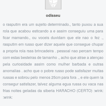
odisseu
o rasputim era um sujeito determinado., tanto puxou a sua
rola que acabou esticando a e assim conseguiu uma para
ficar mamando., ou voceis duvidam que ele nao o fez .,
rasputim em russo quer dizer aquele que consegue chupar
a propria rola rsss brincadeira . pessoal nao percam tempo
com estas besteiras de tamanho ., acho que atrae a atençao
pela curiosidade assim como mulher barbada e outras
anomalias . acho que o pobre russo pode satisfazer muitas
russas e sobrou pelo menos 25cm para fora ., e ele quem ia
consegur satisfazer, talvez alguma egua russa ou vaca nas
frias noites geladas da siberia HARACHO (CERTO) :wink:
:wink: