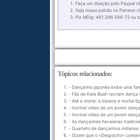
Faça um doação pelo Paypal cli
Seja nosso patrão no Patreon cl
Pix MDig: 461.396.566-72 ou 
Tópicos relacionados:
- Dançarino japonês exibe uma fa
- Fãs de Kate Bush recriam dança 
- Até a morte: a bizarra e mortal
- Incrível vídeo de um jovem dan
- Incrível vídeo de um jovem dan
- As dançarinas havaianas tradic
- Quarteto de dançarinos indianos
- Dizem que o «Despacito» coreano