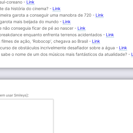
 sul-coreano -
Link
te da história do cinema? -
Link
primeira garota a conseguir uma manobra de 720 -
Link
a garota mais beijada do mundo -
Link
e não conseguia ficar de pé ao nascer -
Link
 breakdance enquanto enfrenta terrenos acidentados -
Link
 filmes de ação, ‘Robocop’, chegava ao Brasil -
Link
rcurso de obstáculos incrivelmente desafiador sobre a água -
Link
 sabe o nome de um dos músicos mais fantásticos da atualidade? -
:
em usar Smileys]