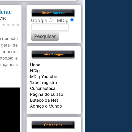
dente
Busca
Interna
1:16
Google
MDig
a que são
geral de
uim assim
Sites Amigos
poppin
e
ançarinas
Ueba
NDig
MDig Youtube
1xbet registro
Curionautasa
Página do Luisão
Buteco da Net
Abraço o Mundo
Categorias