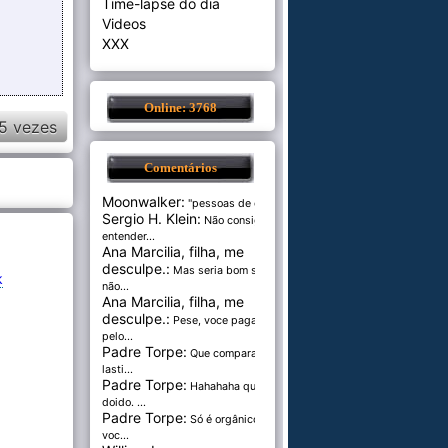
Time-lapse do dia
Videos
XXX
Online: 3768
5 vezes
Comentários
Moonwalker:
"pessoas de cer...
Sergio H. Klein:
Não consigo
entender...
Ana Marcilia, filha, me
desculpe.:
Mas seria bom se
k
não...
Ana Marcilia, filha, me
desculpe.:
Pese, voce paga
pelo...
Padre Torpe:
Que comparação
lasti...
Padre Torpe:
Hahahaha que
doido. ...
Padre Torpe:
Só é orgânico se
voc...