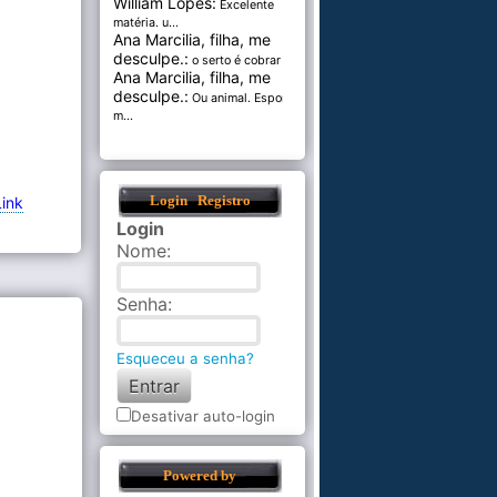
William Lopes:
Excelente
matéria. u...
Ana Marcilia, filha, me
desculpe.:
o serto é cobrar pel...
Ana Marcilia, filha, me
desculpe.:
Ou animal. Esponja
m...
Link
Login
Registro
Login
Nome
:
Senha
:
Esqueceu a senha?
Desativar auto-login
Powered by