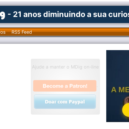
- 21 anos diminuindo a sua curi
ros
RSS Feed
Ajude a manter o MDig on-line
.