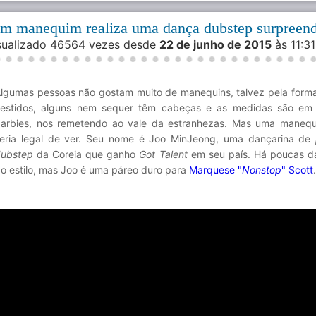
m manequim realiza uma dança dubstep surpreen
isualizado 46564 vezes desde
22 de junho de 2015
às 11:3
lgumas pessoas não gostam muito de manequins, talvez pela form
estidos, alguns nem sequer têm cabeças e as medidas são em 
arbies, nos remetendo ao vale da estranhezas. Mas uma maneq
eria legal de ver. Seu nome é Joo MinJeong, uma dançarina de
ubstep
da Coreia que ganho
Got Talent
em seu país. Há poucas d
o estilo, mas Joo é uma páreo duro para
Marquese "
Nonstop
" Scott
.