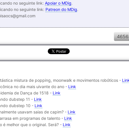
cando no seguinte link:
Apoiar o MDig
.
icando no seguinte link:
Patreon do MDig
.
luisaocs@gmail.com
4656
ntástica mistura de popping, moonwalk e movimentos robóticos -
Lin
icônica no dia mais uivante do ano -
Link
 Epidemia de Dança de 1518 -
Link
çando dubstep 11 -
Link
çando dubstep 10 -
Link
ionalmente usavam saias de capim? -
Link
 arrasa em programas de talento -
Link
 é melhor que o original. Será? -
Link