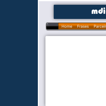
Home
Frases
Parcei