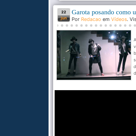
Garota posando como u
22
jun
Por
Redacao
em
Vídeos
. V
A
v
b
s
d
d