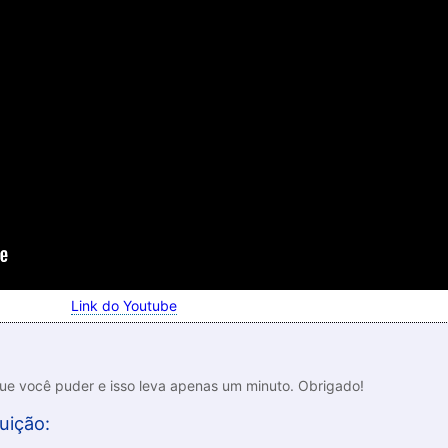
Link do Youtube
que você puder e isso leva apenas um minuto. Obrigado!
uição: