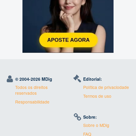
© 2004-
2026 MDig
Editorial:
Todos os direitos
Política de privaciodade
reservados
Termos de uso
Responsabilidade
Sobre:
Sobre o MDig
FAQ