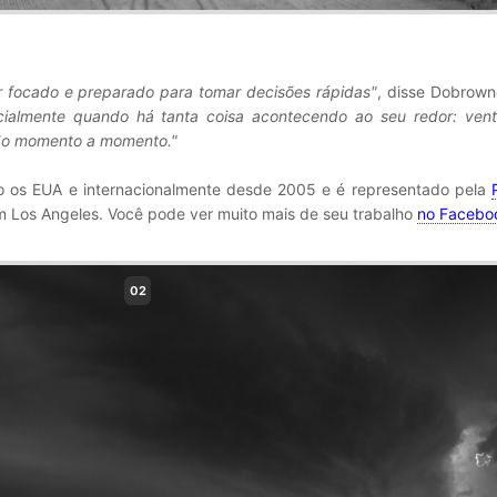
r focado e preparado para tomar decisões rápidas"
, disse Dobrown
cialmente quando há tanta coisa acontecendo ao seu redor: vent
o momento a momento."
o os EUA e internacionalmente desde 2005 e é representado pela
 Los Angeles. Você pode ver muito mais de seu trabalho
no Facebo
02