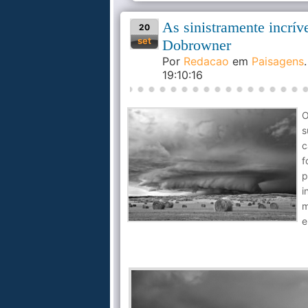
As sinistramente incrív
20
set
Dobrowner
Por
Redacao
em
Paisagens
19:10:16
O
s
c
f
p
i
m
e