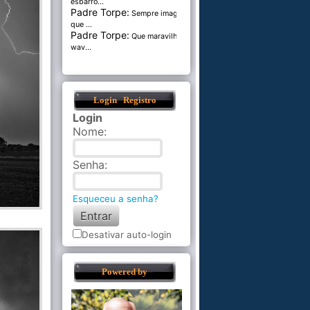
esbarro...
Padre Torpe:
Sempre imaginei
que ...
Padre Torpe:
Que maravilha de
wav...
Login
Registro
Login
Nome
:
Senha
:
Esqueceu a senha?
Desativar auto-login
Powered by