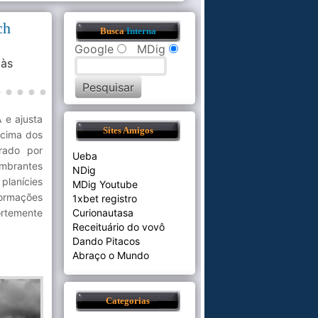
ch
Busca
Interna
Google
MDig
às
 e ajusta
Sites Amigos
acima dos
rado por
Ueba
mbrantes
NDig
planícies
MDig Youtube
ormações
1xbet registro
ortemente
Curionautasa
Receituário do vovô
Dando Pitacos
Abraço o Mundo
Categorias