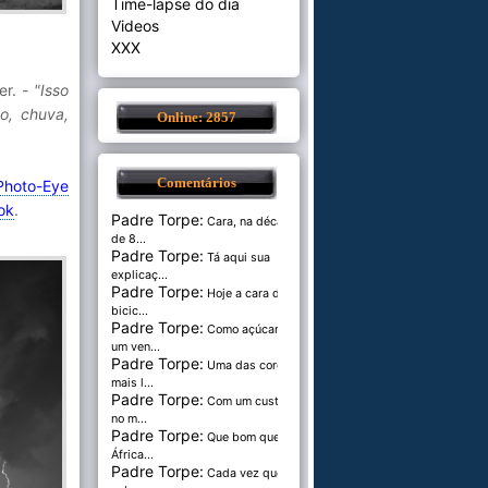
Time-lapse do dia
Videos
XXX
er.
- "Isso
o, chuva,
Online: 2857
Comentários
Photo-Eye
ok
.
Padre Torpe:
Cara, na década
de 8...
Padre Torpe:
Tá aqui sua
explicaç...
Padre Torpe:
Hoje a cara de
bicic...
Padre Torpe:
Como açúcar é
um ven...
Padre Torpe:
Uma das cores
mais l...
Padre Torpe:
Com um custo de
no m...
Padre Torpe:
Que bom que a
África...
Padre Torpe:
Cada vez que