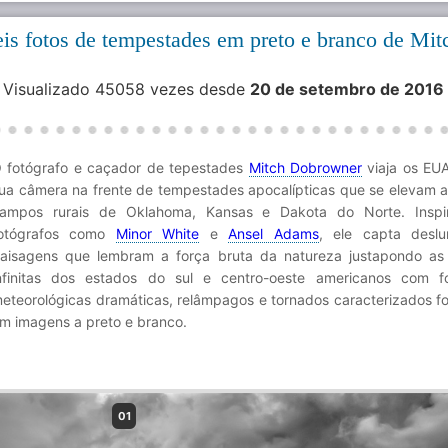
eis fotos de tempestades em preto e branco de Mit
. Visualizado 45058 vezes desde
20 de setembro de 2016
 fotógrafo e caçador de tepestades
Mitch Dobrowner
viaja os EUA
ua câmera na frente de tempestades apocalípticas que se elevam 
ampos rurais de Oklahoma, Kansas e Dakota do Norte. Inspi
otógrafos como
Minor White
e
Ansel Adams
, ele capta deslu
aisagens que lembram a força bruta da natureza justapondo as 
nfinitas dos estados do sul e centro-oeste americanos com f
eteorológicas dramáticas, relâmpagos e tornados caracterizados f
m imagens a preto e branco.
01