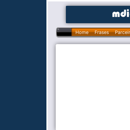
Home
Frases
Parcei