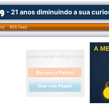
- 21 anos diminuindo a sua curi
ros
RSS Feed
Ajude a manter o MDig on-line
.