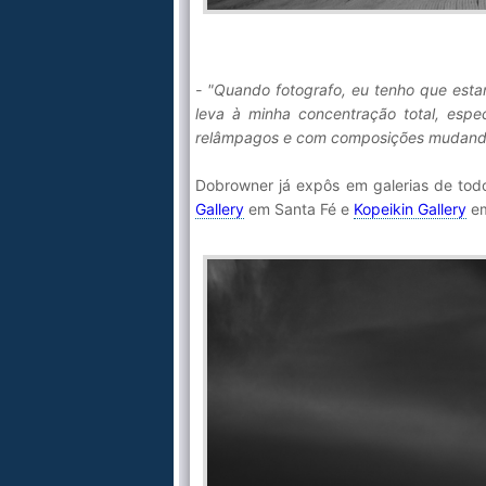
- "Quando fotografo, eu tenho que esta
leva à minha concentração total, espe
relâmpagos e com composições mudand
Dobrowner já expôs em galerias de tod
Gallery
em Santa Fé e
Kopeikin Gallery
em