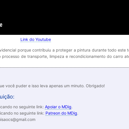
Link do Youtube
videncial porque contribuiu a proteger a pintura durante todo este
 o processo de transporte, limpeza e recondicionamento do carro at
que você puder e isso leva apenas um minuto. Obrigado!
uição:
cando no seguinte link:
Apoiar o MDig
.
icando no seguinte link:
Patreon do MDig
.
luisaocs@gmail.com