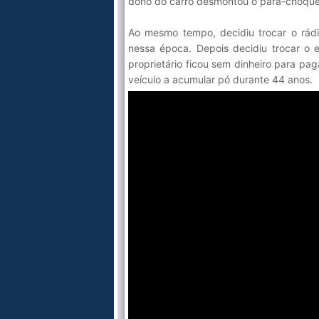
dono do carro desmontou o para-choque
Ao mesmo tempo, decidiu trocar o rádio
nessa época. Depois decidiu trocar o 
proprietário ficou sem dinheiro para pa
veículo a acumular pó durante 44 anos.