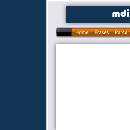
Home
Frases
Parcei