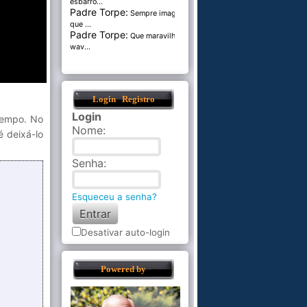
esbarro...
Padre Torpe:
Sempre imaginei
que ...
Padre Torpe:
Que maravilha de
wav...
Login
Registro
Login
 tempo. No
Nome
:
é deixá-lo
Senha
:
Esqueceu a senha?
Desativar auto-login
Powered by