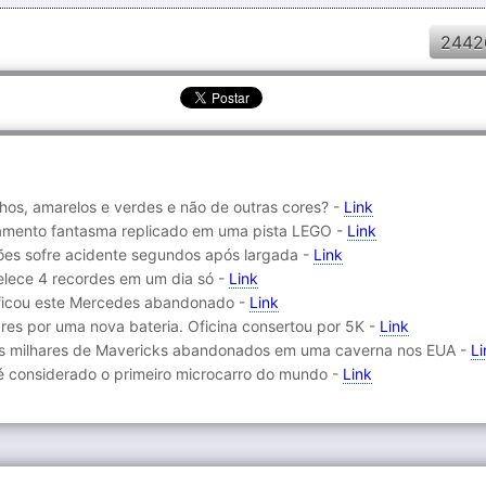
2442
hos, amarelos e verdes e não de outras cores? -
Link
amento fantasma replicado em uma pista LEGO -
Link
hões sofre acidente segundos após largada -
Link
elece 4 recordes em um dia só -
Link
 ficou este Mercedes abandonado -
Link
ares por uma nova bateria. Oficina consertou por 5K -
Link
os milhares de Mavericks abandonados em uma caverna nos EUA -
Li
e é considerado o primeiro microcarro do mundo -
Link