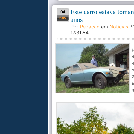
Este carro estava toma
04
nov
anos
Por
Redacao
em
Notícias
. 
17:31:54
H
d
4
o
2
a
q