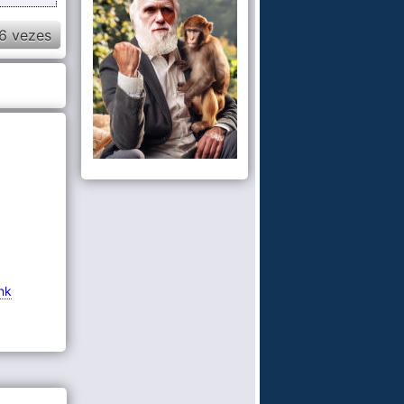
6 vezes
nk