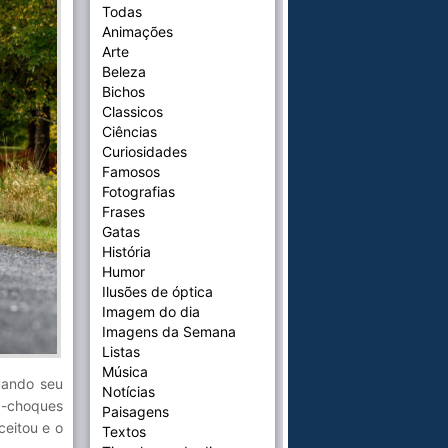
Todas
Animações
Arte
Beleza
Bichos
Classicos
Ciências
Curiosidades
Famosos
Fotografias
Frases
Gatas
História
Humor
Ilusões de óptica
Imagem do dia
Imagens da Semana
Listas
Música
uando seu
Notícias
a-choques
Paisagens
ceitou e o
Textos