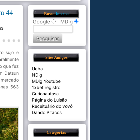
em 44
Busca
Interna
Google
MDig
s
to sujo e
Sites Amigos
eralmente
o que fez
Ueba
um Datsun
NDig
o mercado
MDig Youtube
enas 563
1xbet registro
Curionautasa
Página do Luisão
Receituário do vovô
Dando Pitacos
Categorias