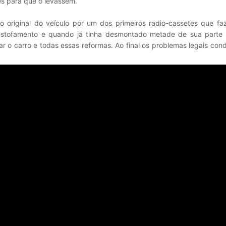
s para que o levassem.
 original do veículo por um dos primeiros radio-cassetes que faz
estofamento e quando já tinha desmontado metade de sua parte i
gar o carro e todas essas reformas. Ao final os problemas legais co