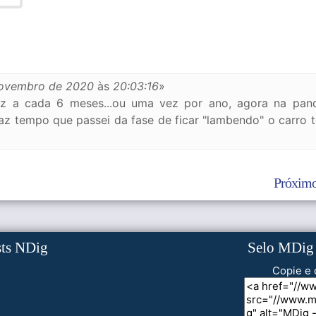
novembro de 2020
às
20:03:16
»
z a cada 6 meses...ou uma vez por ano, agora na pan
az tempo que passei da fase de ficar "lambendo" o carro 
Próximo
sts NDig
Selo MDig
Copie e 