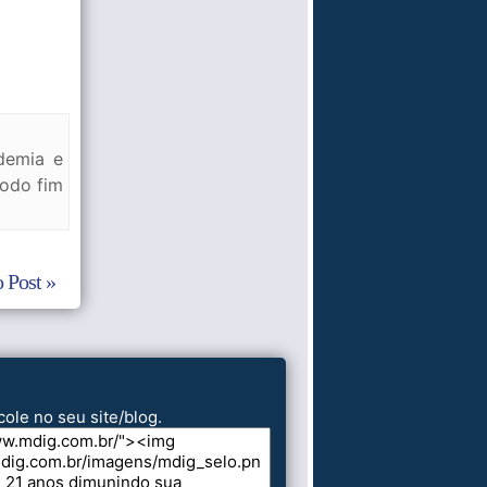
demia e
todo fim
 Post »
cole no seu site/blog.