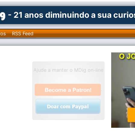
- 21 anos diminuindo a sua curi
ros
RSS Feed
Ajude a manter o MDig on-line
.