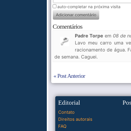
auto-completar na próxima visita
Comentários
Padre Torpe
em
08 de 
Lavo meu carro uma ve
racionamento de água. F
de semana. Caguei.
« Post Anterior
Editorial
Po
Contato
Direitos autorais
FAQ