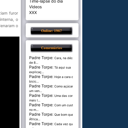
Time-lapse do dia
Videos
XXX
iam furor
nterna, o
ndenaram o
Online: 1967
Comentários
Padre Torpe:
Cara, na década
de 8...
Padre Torpe:
Tá aqui sua
explicaç...
Padre Torpe:
Hoje a cara de
bicic...
Padre Torpe:
Como açúcar é
um ven...
Padre Torpe:
Uma das cores
mais l...
Padre Torpe:
Com um custo de
no m...
Padre Torpe:
Que bom que a
África...
Padre Torpe:
Cada vez que