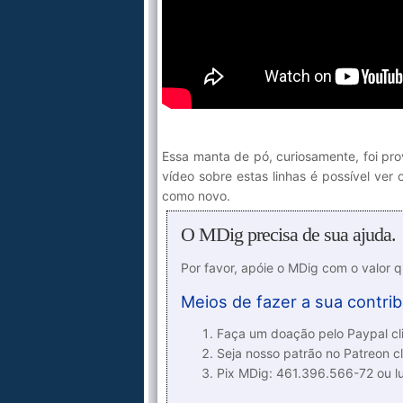
Essa manta de pó, curiosamente, foi pro
vídeo sobre estas linhas é possível ver
como novo.
O MDig precisa de sua ajuda.
Por favor, apóie o MDig com o valor 
Meios de fazer a sua contrib
Faça um doação pelo Paypal cli
Seja nosso patrão no Patreon cl
Pix MDig: 461.396.566-72 ou 