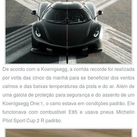
De acordo com a Koenigsegg, a corrida recorde foi realizada
por volta das cinco da manhã para se beneficiar dos ventos
calmos e das baixas temperaturas da pista e do ar. Além de
uma gaiola de proteção para segurança e do assento de um
Koenigsegg One:1, o carro estava em condições padrão. Ele
funcionava com combustível E85 e usava pneus Michelin
Pilot Sport Cup 2 R padrão.