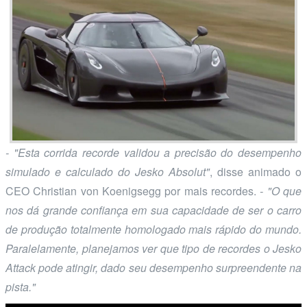
- "Esta corrida recorde validou a precisão do desempenho
simulado e calculado do Jesko Absolut"
, disse animado o
CEO Christian von Koenigsegg por mais recordes.
- "O que
nos dá grande confiança em sua capacidade de ser o carro
de produção totalmente homologado mais rápido do mundo.
Paralelamente, planejamos ver que tipo de recordes o Jesko
Attack pode atingir, dado seu desempenho surpreendente na
pista."