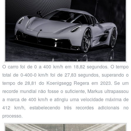
O carro foi de 0 a 400 km/h em 18,82 segundos. O tempo
total de 0-400-0 km/h foi de 27,83 segundos, superando o
tempo de 28,81 do Koenigsegg Regera em 2023. Se um
recorde mundial não fosse o suficiente, Markus ultrapassou
a marca de 400 km/h e atingiu uma velocidade máxima de
412 km/h, estabelecendo três recordes adicionais no
processo.