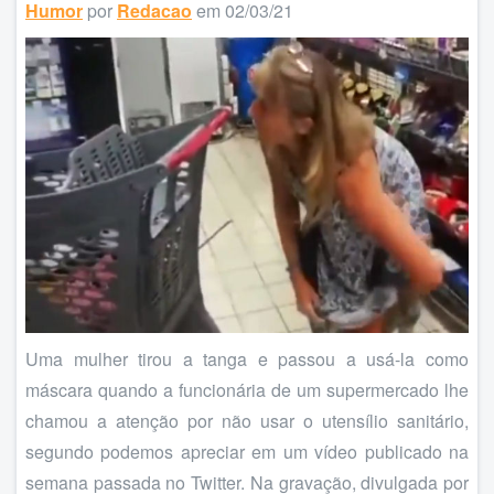
Humor
por
Redacao
em 02/03/21
Uma mulher tirou a tanga e passou a usá-la como
máscara quando a funcionária de um supermercado lhe
chamou a atenção por não usar o utensílio sanitário,
segundo podemos apreciar em um vídeo publicado na
semana passada no Twitter. Na gravação, divulgada por