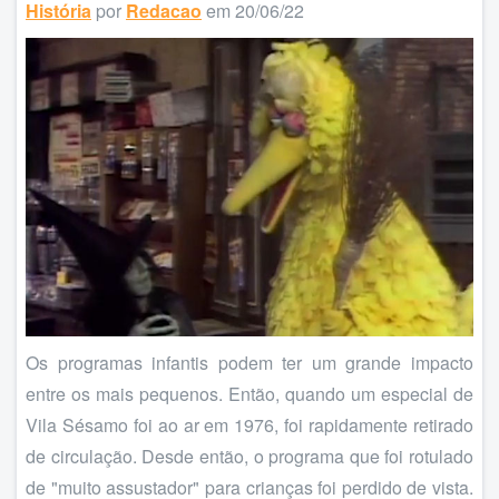
História
por
Redacao
em 20/06/22
Os programas infantis podem ter um grande impacto
entre os mais pequenos. Então, quando um especial de
Vila Sésamo foi ao ar em 1976, foi rapidamente retirado
de circulação. Desde então, o programa que foi rotulado
de "muito assustador" para crianças foi perdido de vista.