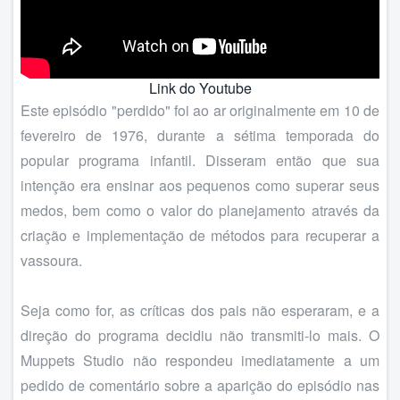
Link do Youtube
Este episódio "perdido" foi ao ar originalmente em 10 de
fevereiro de 1976, durante a sétima temporada do
popular programa infantil. Disseram então que sua
intenção era ensinar aos pequenos como superar seus
medos, bem como o valor do planejamento através da
criação e implementação de métodos para recuperar a
vassoura.
Seja como for, as críticas dos pais não esperaram, e a
direção do programa decidiu não transmiti-lo mais. O
Muppets Studio não respondeu imediatamente a um
pedido de comentário sobre a aparição do episódio nas