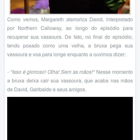
Como vemos, Margareth aterroriza David, interpretado
por Northern Calloway, ao longo do episódio para
recuperar sua vassoura. De fato, no final do episódio,
tendo posado como uma velha, a bruxa pega sua
vassoura e voa para longe enquanto a ouvimos dizer:
- "Isso é glorioso! Olha! Sem as mãos!"
Nesse momento
a bruxa deixa cair sua vassoura, que acaba nas mãos
de David, Garibaldo e seus amigos.