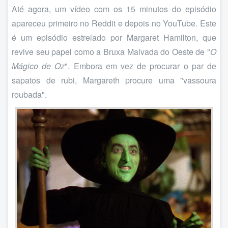
Até agora, um vídeo com os 15 minutos do episódio
apareceu primeiro no Reddit e depois no YouTube. Este
é um episódio estrelado por Margaret Hamilton, que
revive seu papel como a Bruxa Malvada do Oeste de "
O
Mágico de Oz
". Embora em vez de procurar o par de
sapatos de rubi, Margareth procure uma "vassoura
roubada".