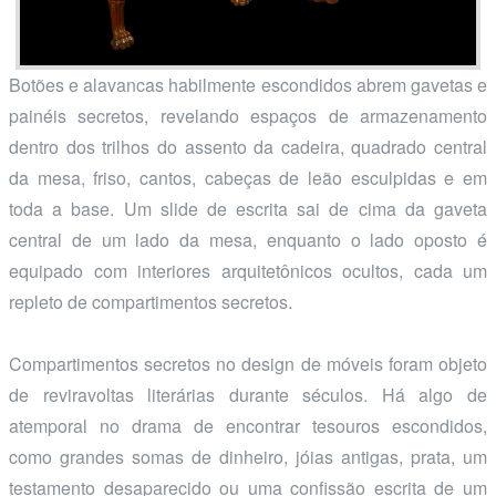
Botões e alavancas habilmente escondidos abrem gavetas e
painéis secretos, revelando espaços de armazenamento
dentro dos trilhos do assento da cadeira, quadrado central
da mesa, friso, cantos, cabeças de leão esculpidas e em
toda a base. Um slide de escrita sai de cima da gaveta
central de um lado da mesa, enquanto o lado oposto é
equipado com interiores arquitetônicos ocultos, cada um
repleto de compartimentos secretos.
Compartimentos secretos no design de móveis foram objeto
de reviravoltas literárias durante séculos. Há algo de
atemporal no drama de encontrar tesouros escondidos,
como grandes somas de dinheiro, jóias antigas, prata, um
testamento desaparecido ou uma confissão escrita de um