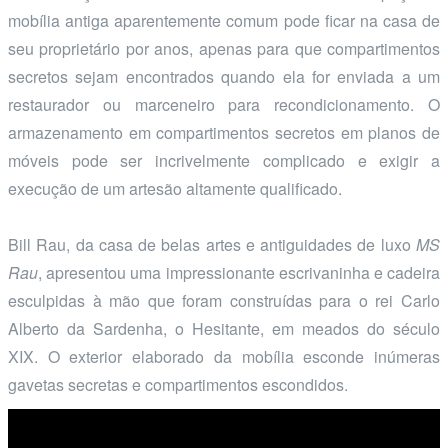
mobília antiga aparentemente comum pode ficar na casa de
seu proprietário por anos, apenas para que compartimentos
secretos sejam encontrados quando ela for enviada a um
restaurador ou marceneiro para recondicionamento. O
armazenamento em compartimentos secretos em planos de
móveis pode ser incrivelmente complicado e exigir a
execução de um artesão altamente qualificado.
Bill Rau, da casa de belas artes e antiguidades de luxo
MS
Rau
, apresentou uma impressionante escrivaninha e cadeira
esculpidas à mão que foram construídas para o rei Carlo
Alberto da Sardenha, o Hesitante, em meados do século
XIX. O exterior elaborado da mobília esconde inúmeras
gavetas secretas e compartimentos escondidos.