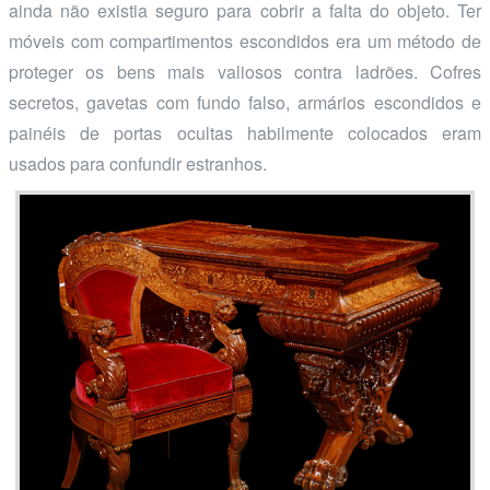
ainda não existia seguro para cobrir a falta do objeto. Ter
móveis com compartimentos escondidos era um método de
proteger os bens mais valiosos contra ladrões. Cofres
secretos, gavetas com fundo falso, armários escondidos e
painéis de portas ocultas habilmente colocados eram
usados para confundir estranhos.