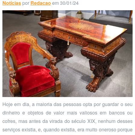
Notícias
por
Redacao
em 30/01/24
Hoje em dia, a maioria das pessoas opta por guardar o seu
dinheiro e objetos de valor mais valiosos em bancos ou
cofres, mas antes da virada do século XIX, nenhum desses
serviços existia, e, quando existia, era muito oneroso porque