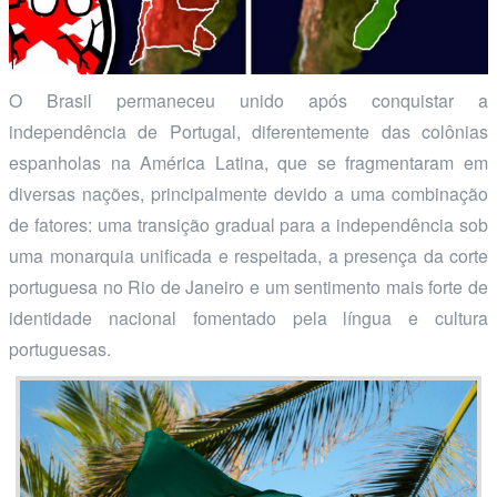
O Brasil permaneceu unido após conquistar a
independência de Portugal, diferentemente das colônias
espanholas na América Latina, que se fragmentaram em
diversas nações, principalmente devido a uma combinação
de fatores: uma transição gradual para a independência sob
uma monarquia unificada e respeitada, a presença da corte
portuguesa no Rio de Janeiro e um sentimento mais forte de
identidade nacional fomentado pela língua e cultura
portuguesas.