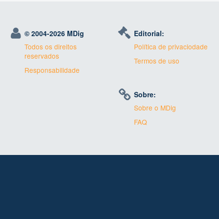
© 2004-
2026 MDig
Editorial:
Todos os direitos
Política de privaciodade
reservados
Termos de uso
Responsabilidade
Sobre:
Sobre o MDig
FAQ