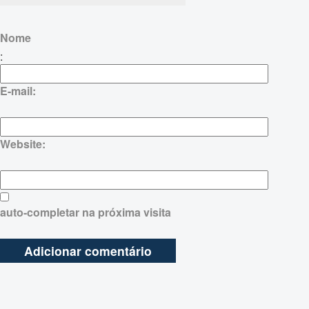
Nome
:
E-mail:
Website:
auto-completar na próxima visita