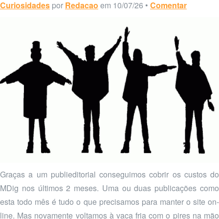
Curiosidades
por
Redacao
em 10/07/26 •
Comentar
Graças a um publieditorial conseguimos cobrir os custos do
MDig nos últimos 2 meses. Uma ou duas publicações como
esta todo mês é tudo o que precisamos para manter o site on-
line. Mas novamente voltamos à vaca fria com o pires na mão