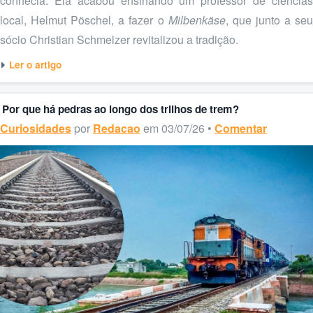
conhecia. Ela acabou ensinando um professor de ciências
local, Helmut Pöschel, a fazer o
Milbenkäse
, que junto a se
sócio Christian Schmelzer revitalizou a tradição.
Ler o artigo
Por que há pedras ao longo dos trilhos de trem?
Curiosidades
por
Redacao
em 03/07/26 •
Comentar