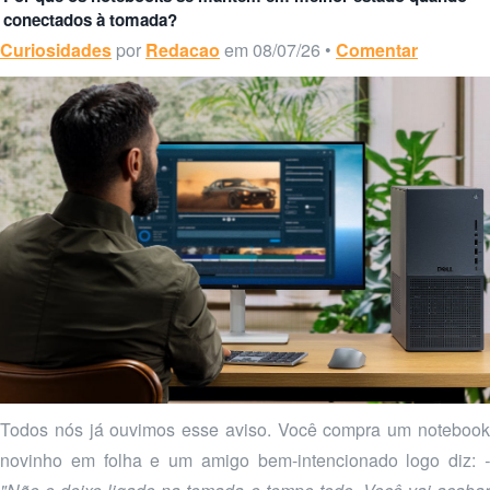
conectados à tomada?
Curiosidades
por
Redacao
em 08/07/26 •
Comentar
Todos nós já ouvimos esse aviso. Você compra um notebook
novinho em folha e um amigo bem-intencionado logo diz:
-