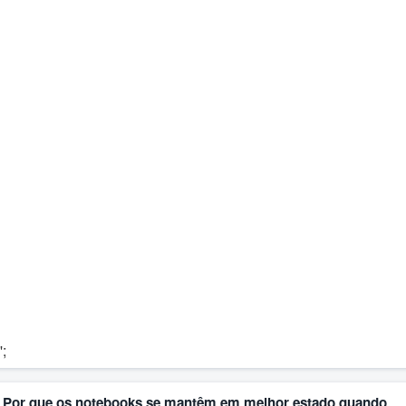
';
Por que os notebooks se mantêm em melhor estado quando