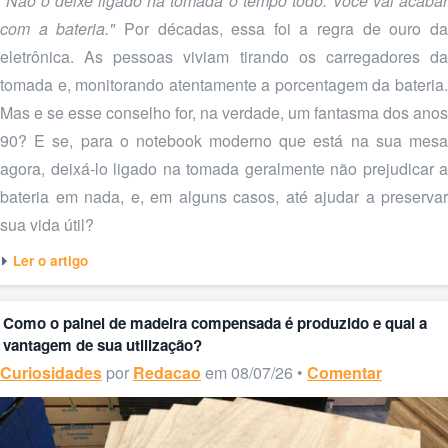
"Não o deixe ligado na tomada o tempo todo. Você vai acabar
com a bateria."
Por décadas, essa foi a regra de ouro d
eletrônica. As pessoas viviam tirando os carregadores da
tomada e, monitorando atentamente a porcentagem da bateria.
Mas e se esse conselho for, na verdade, um fantasma dos anos
90? E se, para o notebook moderno que está na sua mesa
agora, deixá-lo ligado na tomada geralmente não prejudicar a
bateria em nada, e, em alguns casos, até ajudar a preservar
sua vida útil?
Ler o artigo
Como o painel de madeira compensada é produzido e qual a
vantagem de sua utilização?
Curiosidades
por
Redacao
em 08/07/26 •
Comentar