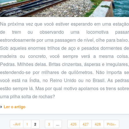
Na próxima vez que você estiver esperando em uma estação
de trem ou observando uma locomotiva passar
estrondosamente por uma passagem de nível, olhe para baixo.
Sob aqueles enormes trilhos de aço e pesados dormentes de
madeira ou concreto, você sempre verá a mesma coisa.
Pedras. Milhões delas. Britas cinzentas, ásperas e irregulares,
estendendo-se por milhares de quilômetros. Não importa se
você está na Índia, no Reino Unido ou no Brasil. As pedras
estão sempre lá. Mas por qual motivo apoiamos os trens sobre
uma pilha solta de rochas?
Ler o artigo
«Ant
1
2
3
...
426
427
428
Próx»
«Ant
1
2
3
...
426
427
428
Próx»