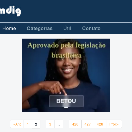
Home
Categorias
Útil
Contato
«Ant
1
2
3
...
426
427
428
Próx»
«Ant
1
2
3
...
426
427
428
Próx»