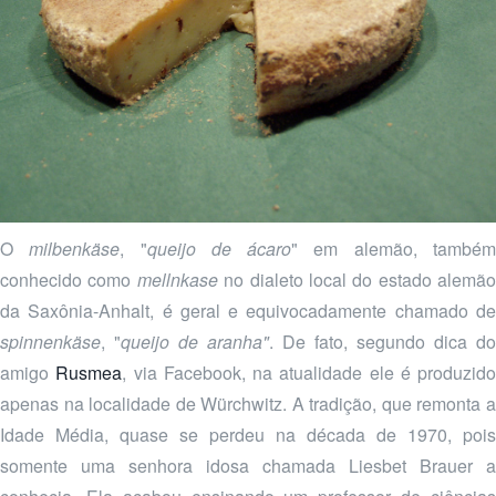
O
milbenkäse
, "
queijo de ácaro
" em alemão, també
conhecido como
mellnkase
no dialeto local do estado alemão
da Saxônia-Anhalt, é geral e equivocadamente chamado de
spinnenkäse
, "
queijo de aranha"
. De fato, segundo dica do
amigo
Rusmea
, via Facebook, na atualidade ele é produzido
apenas na localidade de Würchwitz. A tradição, que remonta a
Idade Média, quase se perdeu na década de 1970, pois
somente uma senhora idosa chamada Liesbet Brauer a