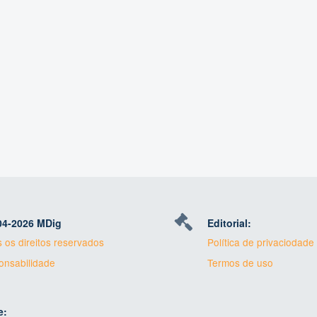
04-
2026 MDig
Editorial:
 os direitos reservados
Política de privaciodade
nsabilidade
Termos de uso
e: