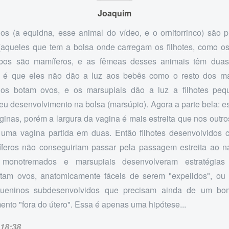
Joaquim
s (a equidna, esse animal do vídeo, e o ornitorrinco) são 
(aqueles que tem a bolsa onde carregam os filhotes, como o
mbos são mamíferos, e as fêmeas desses animais têm duas
e é que eles não dão a luz aos bebês como o resto dos ma
os botam ovos, e os marsupiais dão a luz a filhotes peq
eu desenvolvimento na bolsa (marsúpio). Agora a parte bela: e
ginas, porém a largura da vagina é mais estreita que nos outro
uma vagina partida em duas. Então filhotes desenvolvidos
feros não conseguiriam passar pela passagem estreita ao 
 monotremados e marsupiais desenvolveram estratégias 
botam ovos, anatomicamente fáceis de serem "expelidos", ou
equeninos subdesenvolvidos que precisam ainda de um b
nto "fora do útero". Essa é apenas uma hipótese...
18:38