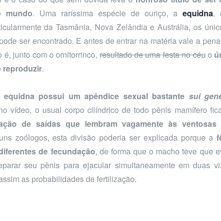
o mundo
. Uma raríssima espécie de ouriço, a
equidna
,
ticularmente da Tasmânia, Nova Zelândia e Austrália, os únic
ode ser encontrado. E antes de entrar na matéria vale a pena 
 é, junto com o ornitorrinco,
resultado de uma festa no céu
o
ú
 reproduzir
.
a
equidna possui um apêndice sexual bastante
sui gene
no vídeo, o usual corpo cilíndrico de todo pênis mamífero fi
cação de saídas que lembram vagamente às ventosas
ns zoólogos, esta divisão poderia ser explicada porque a
f
 diferentes de fecundação
, de forma que o macho teve que ev
eparar seu pênis para ejacular simultaneamente em duas via
sim as probabilidades de fertilização.