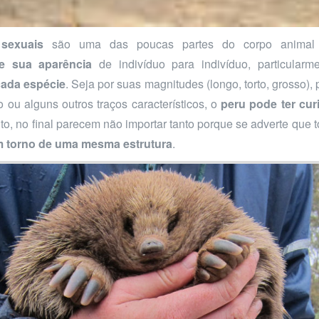
sexuais
são uma das poucas partes do corpo anima
e sua aparência
de indivíduo para indivíduo, particularm
ada espécie
. Seja por suas magnitudes (longo, torto, grosso), 
 ou alguns outros traços característicos, o
peru pode ter cur
to, no final parecem não importar tanto porque se adverte que 
m torno de uma mesma estrutura
.