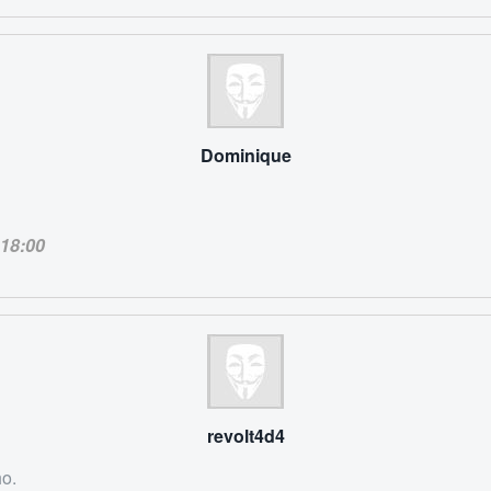
Dominique
!
18:00
revolt4d4
o.