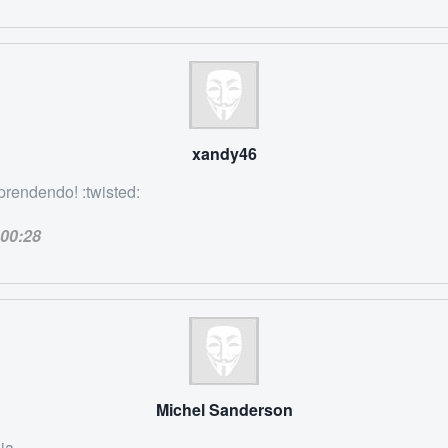
xandy46
prendendo! :twisted:
00:28
Michel Sanderson
a...