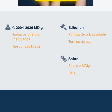
© 2004-
2026 MDig
Editorial:
Todos os direitos
Política de privaciodade
reservados
Termos de uso
Responsabilidade
Sobre:
Sobre o MDig
FAQ