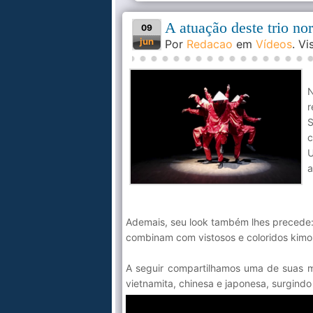
A atuação deste trio no
09
jun
Por
Redacao
em
Vídeos
. V
N
r
S
c
U
a
Ademais, seu look também lhes precede: 
combinam com vistosos e coloridos kimono
A seguir compartilhamos uma de suas me
vietnamita, chinesa e japonesa, surgind