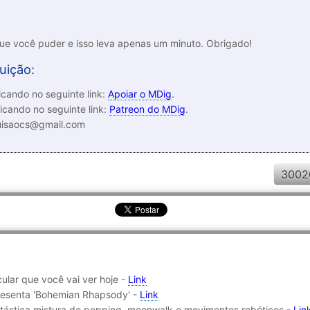
que você puder e isso leva apenas um minuto. Obrigado!
uição:
cando no seguinte link:
Apoiar o MDig
.
icando no seguinte link:
Patreon do MDig
.
luisaocs@gmail.com
3002
ular que você vai ver hoje -
Link
presenta 'Bohemian Rhapsody' -
Link
ntástica mistura de popping, moonwalk e movimentos robóticos -
Lin