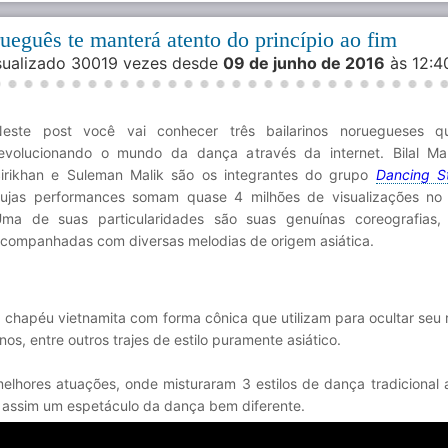
rueguês te manterá atento do princípio ao fim
isualizado 30019 vezes desde
09 de junho de 2016
às 12:
este post você vai conhecer três bailarinos noruegueses q
evolucionando o mundo da dança através da internet. Bilal Mal
irikhan e Suleman Malik são os integrantes do grupo
Dancing S
ujas performances somam quase 4 milhões de visualizações no
ma de suas particularidades são suas genuínas coreografias,
companhadas com diversas melodias de origem asiática.
chapéu vietnamita com forma cônica que utilizam para ocultar seu 
s, entre outros trajes de estilo puramente asiático.
lhores atuações, onde misturaram 3 estilos de dança tradicional a
o assim um espetáculo da dança bem diferente.