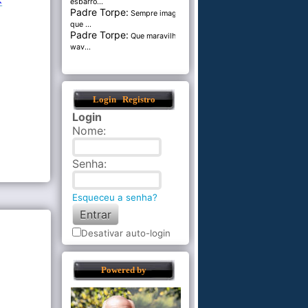
esbarro...
Padre Torpe:
Sempre imaginei
que ...
Padre Torpe:
Que maravilha de
wav...
Login
Registro
Login
Nome
:
Senha
:
Esqueceu a senha?
Desativar auto-login
Powered by