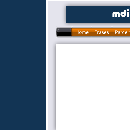
Home
Frases
Parcei