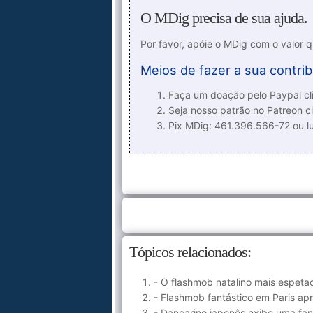
O MDig precisa de sua ajuda.
Por favor, apóie o MDig com o valor 
Meios de fazer a sua contrib
Faça um doação pelo Paypal cli
Seja nosso patrão no Patreon cl
Pix MDig: 461.396.566-72 ou 
Tópicos relacionados:
- O flashmob natalino mais espetac
- Flashmob fantástico em Paris a
- Dançarino japonês exibe uma fa