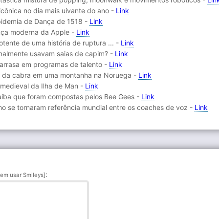
icônica no dia mais uivante do ano -
Link
 Epidemia de Dança de 1518 -
Link
nça moderna da Apple -
Link
tente de uma história de ruptura ... -
Link
ionalmente usavam saias de capim? -
Link
 arrasa em programas de talento -
Link
res da cabra em uma montanha na Noruega -
Link
a medieval da Ilha de Man -
Link
saiba que foram compostas pelos Bee Gees -
Link
ho se tornaram referência mundial entre os coaches de voz -
Link
:
em usar Smileys]