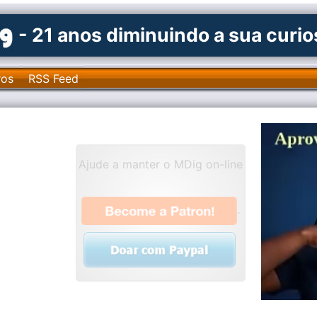
- 21 anos diminuindo a sua curi
ros
RSS Feed
Ajude a manter o MDig on-line
.