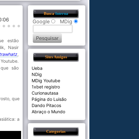
Busca
Interna
40:06
Google
MDig
ue estão
ik, Nasir
trawhatz
,
Sites Amigos
 Youtube.
 que são
Ueba
NDig
MDig Youtube
1xbet registro
Curionautasa
rosto, que
Página do Luisão
Dando Pitacos
Abraço o Mundo
siática: a
Categorias