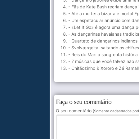
- Fãs de Kate Bush recriam dança 
- Até a morte: a bizarra e mortal
- Um espetacular anúncio com da
- «Let It Go» é agora uma dança po
- As dançarinas havaianas tradic
- Quarteto de dançarinos indianos
- Svolværgeita: saltando os chif
- Reis do Mar: a sangrenta históri
- 7 músicas que você talvez não 
- Chitãozinho & Xororó e Zé Ramal
Faça o seu comentário
O seu comentário
[Somente cadastrados pod