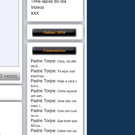
Time-lapse do dia
Videos
XXX
Online: 2650
Comentários
Padre Torpe:
Cara, na década
de 8...
Padre Torpe:
Tá aqui sua
0 vezes
explicaç...
Padre Torpe:
Hoje a cara de
bicic...
Padre Torpe:
Como açúcar é
um ven...
Padre Torpe:
Uma das cores
mais l...
Padre Torpe:
Com um custo de
no m...
Padre Torpe:
Que bom que a
África...
Padre Torpe:
Cada vez que
k