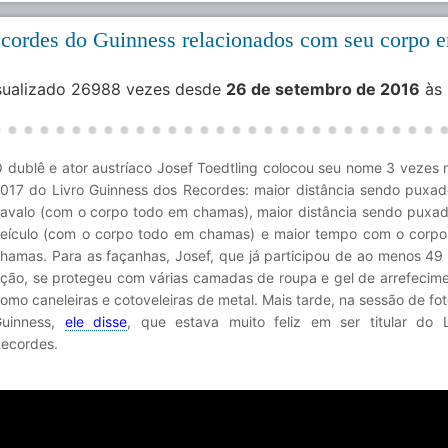
recordes do Guinness relacionados com seu corpo 
isualizado 26988 vezes desde
26 de setembro de 2016
às
 dublê e ator austríaco Josef Toedtling colocou seu nome 3 vezes 
017 do Livro Guinness dos Recordes: maior distância sendo puxa
avalo (com o corpo todo em chamas), maior distância sendo puxa
eículo (com o corpo todo em chamas) e maior tempo com o corp
hamas. Para as façanhas, Josef, que já participou de ao menos 49 
ção, se protegeu com várias camadas de roupa e gel de arrefecim
omo caneleiras e cotoveleiras de metal. Mais tarde, na sessão de fo
Guinness,
ele disse
, que estava muito feliz em ser titular do 
ecordes.