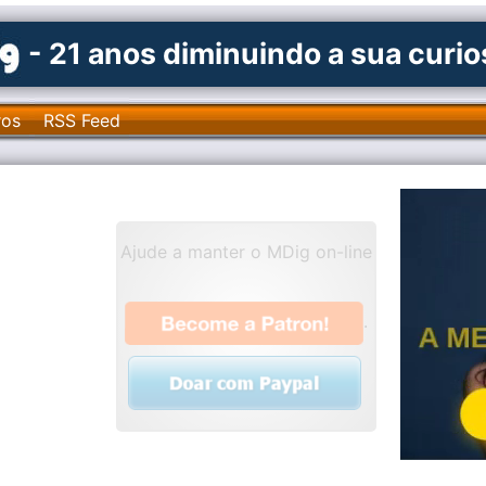
- 21 anos diminuindo a sua curi
ros
RSS Feed
Ajude a manter o MDig on-line
.