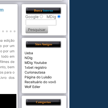
em
Busca
Interna
Google
MDig
na edição
Sites Amigos
do por um
do por um
Ueba
o todo em
NDig
filmes de
MDig Youtube
ento, bem
1xbet registro
tos para o
Curionautasa
Página do Luisão
Livro dos
Receituário do vovô
Wolf Edler
Categorias