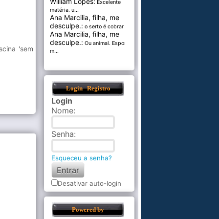
William Lopes:
Excelente
matéria. u...
Ana Marcilia, filha, me
desculpe.:
o serto é cobrar pel...
Ana Marcilia, filha, me
desculpe.:
Ou animal. Esponja
scina 'sem
m...
Login
Registro
Login
Nome
:
Senha
:
Esqueceu a senha?
Desativar auto-login
Powered by