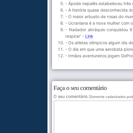
- Ápode nepalês estabeleceu três
- A história quase desconhecida d
- O maior arbusto de rosas do mu
- Ucraniana é a nova mulher com 
- Nadador abráquio conquistou 6
respirar' -
Link
- Os atletas olímpicos algum dia 
- O dia em que uma aerobata pione
- Irmãos aventureiros jogam GoPr
Faça o seu comentário
O seu comentário
[Somente cadastrados pod