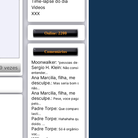
Time-lapse do dia
Videos
XXX
Online: 2200
Comentários
Moonwalker:
"pessoas de cer...
9 vezes
Sergio H. Klein:
Não consigo
entender...
Ana Marcilia, filha, me
desculpe.:
Mas seria bom se
não...
Ana Marcilia, filha, me
desculpe.:
Pese, voce paga
pelo...
Padre Torpe:
Que comparação
lasti...
Padre Torpe:
Hahahaha que
doido. ...
Padre Torpe:
Só é orgânico se
voc...