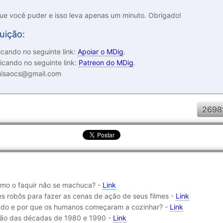
que você puder e isso leva apenas um minuto. Obrigado!
uição:
cando no seguinte link:
Apoiar o MDig
.
icando no seguinte link:
Patreon do MDig
.
luisaocs@gmail.com
2698
mo o faquir não se machuca? -
Link
es robôs para fazer as cenas de ação de seus filmes -
Link
uando e por que os humanos começaram a cozinhar? -
Link
ação das décadas de 1980 e 1990 -
Link