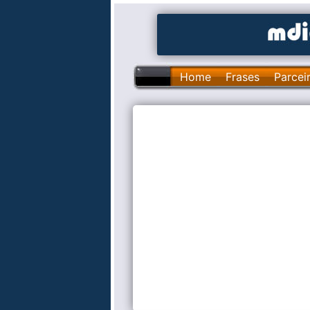
Home
Frases
Parcei