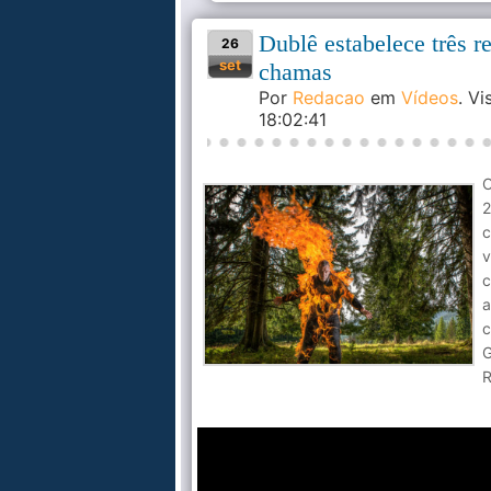
Dublê estabelece três 
26
set
chamas
Por
Redacao
em
Vídeos
. V
18:02:41
O
2
c
v
c
a
c
R