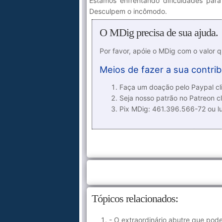
Estamos enfrentando dificuldades para
Desculpem o incômodo.
O MDig precisa de sua ajuda.
Por favor, apóie o MDig com o valor 
Meios de fazer a sua contrib
Faça um doação pelo Paypal cli
Seja nosso patrão no Patreon cl
Pix MDig: 461.396.566-72 ou 
Tópicos relacionados:
- O extraordinário abutre que pod