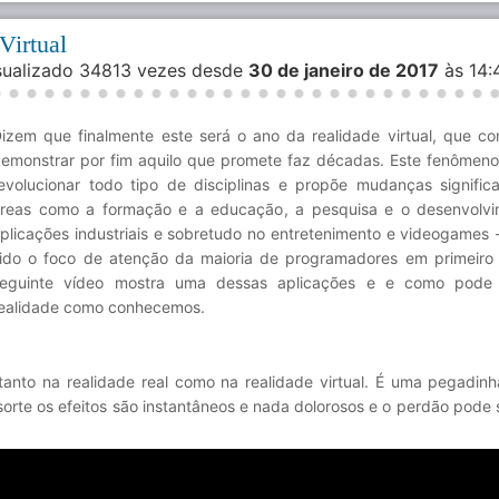
Virtual
isualizado 34813 vezes desde
30 de janeiro de 2017
às 14:
izem que finalmente este será o ano da realidade virtual, que c
emonstrar por fim aquilo que promete faz décadas. Este fenômen
evolucionar todo tipo de disciplinas e propõe mudanças signific
reas como a formação e a educação, a pesquisa e o desenvolv
plicações industriais e sobretudo no entretenimento e videogames 
ido o foco de atenção da maioria de programadores em primeiro 
eguinte vídeo mostra uma dessas aplicações e e como pode 
ealidade como conhecemos.
tanto na realidade real como na realidade virtual. É uma pegadinh
orte os efeitos são instantâneos e nada dolorosos e o perdão pode 