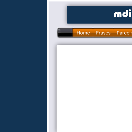
Home
Frases
Parcei