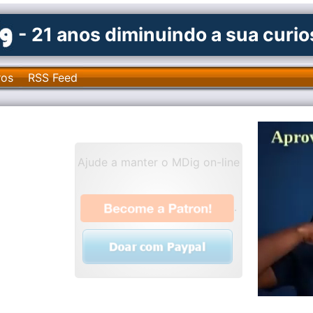
- 21 anos diminuindo a sua curi
ros
RSS Feed
Ajude a manter o MDig on-line
.