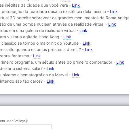
eas inéditas da cidade que você verá -
Link
a percepção da realidade desafia existência dela mesma -
Link
irtual 3D permite sobrevoar os grandes monumentos da Roma Antig
são de uma bomba nuclear, através da realidade virtual -
Link
idas em uma galeria de realidade virtual -
Link
para visitar a agitada Hong Kong -
Link
clássico se tornou o maior hit do Youtube -
Link
ressalto quando estamos prestes a dormir? -
Link
 cabra-fantasma -
Link
rimeiro programa, um século antes do primeiro computador -
Link
eixar o sistema solar? -
Link
o universo cinematográfico da Marvel -
Link
Nintendo são tão caros? -
Link
:
em usar Smileys]