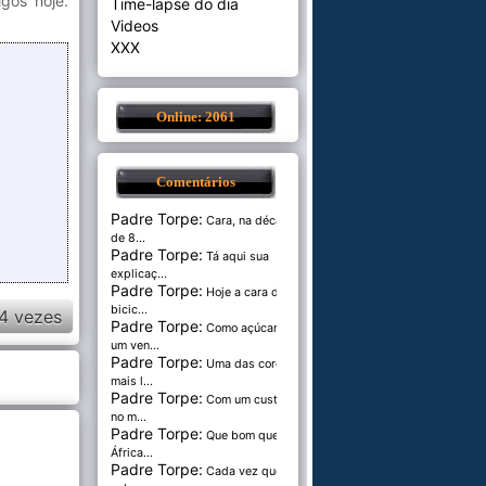
gos hoje.
Time-lapse do dia
Videos
XXX
Online: 2061
Comentários
Padre Torpe:
Cara, na década
de 8...
Padre Torpe:
Tá aqui sua
explicaç...
Padre Torpe:
Hoje a cara de
bicic...
4 vezes
Padre Torpe:
Como açúcar é
um ven...
Padre Torpe:
Uma das cores
mais l...
Padre Torpe:
Com um custo de
no m...
Padre Torpe:
Que bom que a
África...
Padre Torpe:
Cada vez que