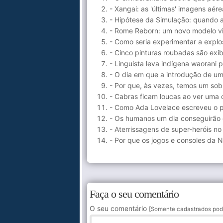
- Xangai: as 'últimas' imagens aér
- Hipótese da Simulação: quando 
- Rome Reborn: um novo modelo v
- Como seria experimentar a explo
- Cinco pinturas roubadas são exib
- Linguista leva indígena waorani 
- O dia em que a introdução de um 
- Por que, às vezes, temos um sob
- Cabras ficam loucas ao ver uma
- Como Ada Lovelace escreveu o p
- Os humanos um dia conseguirão d
- Aterrissagens de super-heróis n
- Por que os jogos e consoles da 
Faça o seu comentário
O seu comentário
[Somente cadastrados pod