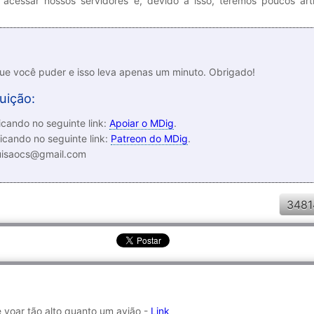
 acessar nossos servidores e, devido a isso, teremos poucos arti
que você puder e isso leva apenas um minuto. Obrigado!
uição:
cando no seguinte link:
Apoiar o MDig
.
icando no seguinte link:
Patreon do MDig
.
luisaocs@gmail.com
3481
e voar tão alto quanto um avião -
Link