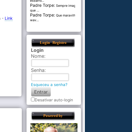
esbarro...
Padre Torpe:
Sempre imaginei
que ...
Padre Torpe:
Que maravilha de
a -
Link
wav...
Login
Registro
Login
Nome
:
Senha
:
Esqueceu a senha?
Desativar auto-login
Powered by