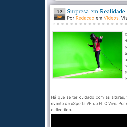
Surpresa em Realidade 
30
jan
Por
Redacao
em
Vídeos
. V
D
d
r
á
a
s
s
r
Há que se ter cuidado com as alturas, 
evento de eSports VR do HTC Vive. Por s
e divertido.