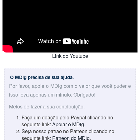
Link do Youtube
O MDig precisa de sua ajuda.
Por favor, apoie o MDig com o valor que você puder e
isso leva apenas um minuto. Obrigado!
Meios de fazer a sua contribuição:
Faça um doação pelo Paypal clicando no
seguinte link:
Apoiar o MDig
.
Seja nosso patrão no Patreon clicando no
seguinte link:
Patreon do MDig
.