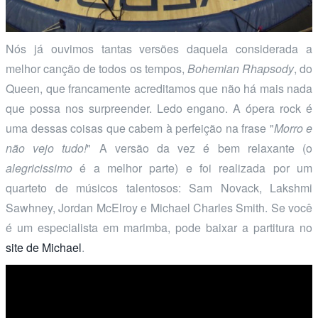
Nós já ouvimos tantas versões daquela considerada a
melhor canção de todos os tempos,
Bohemian Rhapsody
, do
Queen, que francamente acreditamos que não há mais nada
que possa nos surpreender. Ledo engano. A ópera rock é
uma dessas coisas que cabem à perfeição na frase "
Morro e
não vejo tudo!
" A versão da vez é bem relaxante (o
alegricissimo
é a melhor parte) e foi realizada por um
quarteto de músicos talentosos: Sam Novack, Lakshmi
Sawhney, Jordan McElroy e Michael Charles Smith. Se você
é um especialista em marimba, pode baixar a partitura no
site de Michael
.