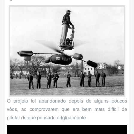
O projeto foi abandonado depois de alguns poucos
vôos, ao comprovarem que era bem mais difícil de
pilotar do que pensado originalmente.