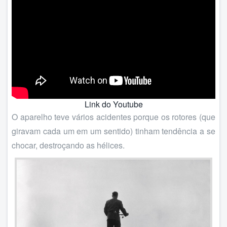
Link do Youtube
O aparelho teve vários acidentes porque os rotores (que
giravam cada um em um sentido) tinham tendência a se
chocar, destroçando as hélices.