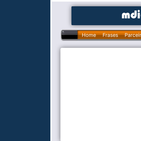
Home
Frases
Parcei