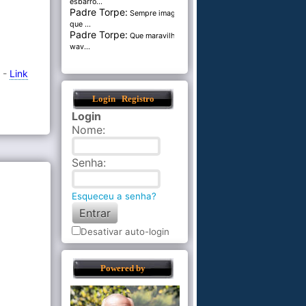
esbarro...
Padre Torpe:
Sempre imaginei
que ...
Padre Torpe:
Que maravilha de
wav...
o -
Link
Login
Registro
Login
Nome
:
Senha
:
Esqueceu a senha?
Desativar auto-login
Powered by