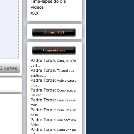
Time-lapse do dia
Videos
XXX
Online: 4111
Comentários
Padre Torpe:
Cara, na década
de 8...
0 vezes
Padre Torpe:
Tá aqui sua
explicaç...
Padre Torpe:
Hoje a cara de
bicic...
Padre Torpe:
Como açúcar é
um ven...
Padre Torpe:
Uma das cores
mais l...
Padre Torpe:
Com um custo de
no m...
Padre Torpe:
Que bom que a
África...
Padre Torpe:
Cada vez que