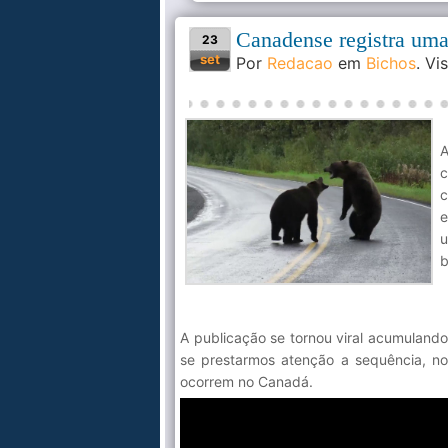
Canadense registra uma
23
set
Por
Redacao
em
Bichos
. V
A
c
c
e
u
b
A publicação se tornou viral acumulando
se prestarmos atenção a sequência, no
ocorrem no Canadá.