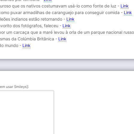
duroso que os nativos costumavam usá-lo como fonte de luz -
Link
como puxar armadilhas de caranguejo para conseguir comida -
Link
leões indianos estão retornando -
Link
avorito dos fotógrafos, faleceu -
Link
 por um carcaça que a maré levou à orla de um parque nacional russ
asmas da Colúmbia Britânica -
Link
 do mundo -
Link
:
em usar Smileys]