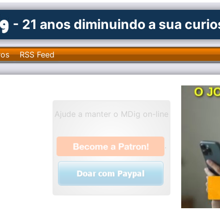
- 21 anos diminuindo a sua curi
ros
RSS Feed
Ajude a manter o MDig on-line
.