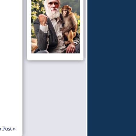
 Post »