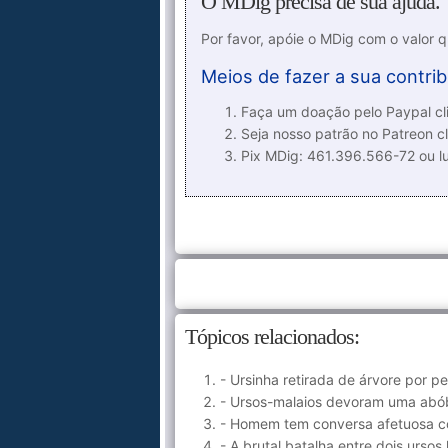
O MDig precisa de sua ajuda.
Por favor, apóie o MDig com o valor 
Meios de fazer a sua contrib
Faça um doação pelo Paypal cli
Seja nosso patrão no Patreon cl
Pix MDig: 461.396.566-72 ou 
Tópicos relacionados:
- Ursinha retirada de árvore por 
- Ursos-malaios devoram uma abób
- Homem tem conversa afetuosa c
- A brutal batalha entre dois ursos 