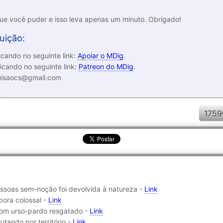
que você puder e isso leva apenas um minuto. Obrigado!
uição:
cando no seguinte link:
Apoiar o MDig
.
icando no seguinte link:
Patreon do MDig
.
luisaocs@gmail.com
1759
pessoas sem-noção foi devolvida à natureza -
Link
ora colossal -
Link
om urso-pardo resgatado -
Link
lutando por território -
Link