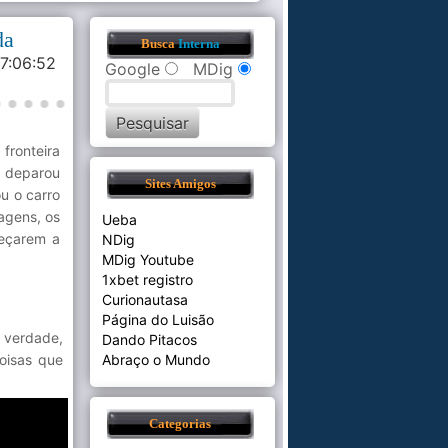
da
Busca
Interna
7:06:52
Google
MDig
fronteira
e deparou
Sites Amigos
u o carro
agens, os
Ueba
meçarem a
NDig
MDig Youtube
1xbet registro
Curionautasa
Página do Luisão
r verdade,
Dando Pitacos
oisas que
Abraço o Mundo
Categorias