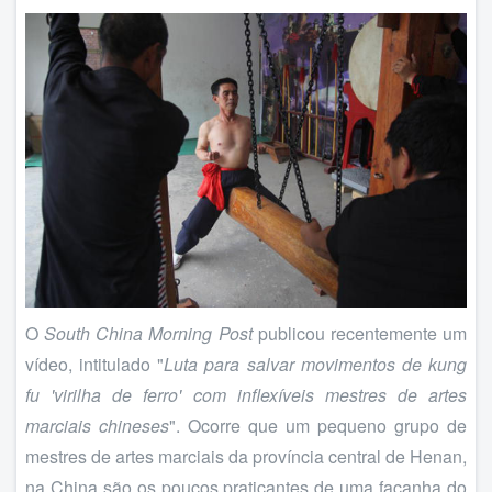
O
South China Morning Post
publicou recentemente um
vídeo, intitulado "
Luta para salvar movimentos de kung
fu 'virilha de ferro' com inflexíveis mestres de artes
marciais chineses
". Ocorre que um pequeno grupo de
mestres de artes marciais da província central de Henan,
na China são os poucos praticantes de uma façanha do