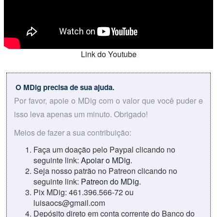
Link do Youtube
O MDig precisa de sua ajuda.
Por favor, apoie o MDig com o valor que você puder e
isso leva apenas um minuto. Obrigado!
Meios de fazer a sua contribuição:
Faça um doação pelo Paypal clicando no
seguinte link:
Apoiar o MDig
.
Seja nosso patrão no Patreon clicando no
seguinte link:
Patreon do MDig
.
Pix MDig: 461.396.566-72 ou
luisaocs@gmail.com
Depósito direto em conta corrente do Banco do