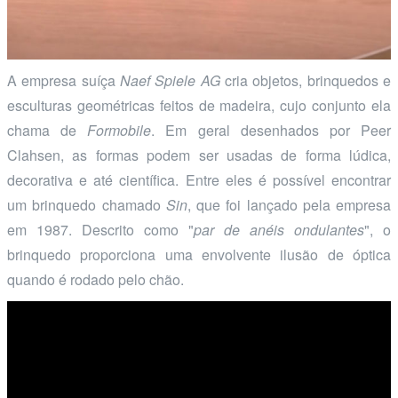
A empresa suíça
Naef Spiele AG
cria objetos, brinquedos e
esculturas geométricas feitos de madeira, cujo conjunto ela
chama de
Formobile
. Em geral desenhados por Peer
Clahsen, as formas podem ser usadas de forma lúdica,
decorativa e até científica. Entre eles é possível encontrar
um brinquedo chamado
Sin
, que foi lançado pela empresa
em 1987. Descrito como "
par de anéis ondulantes
", o
brinquedo proporciona uma envolvente ilusão de óptica
quando é rodado pelo chão.