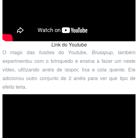
Link do Youtube
O mago das ilusões do Youtube,
Brusspup
, também
experimentou com o brinquedo e ensina a fazer um neste
vídeo, utilizando anéis de isopor, lixa e cola quente. Ele
adicionou outro conjunto de 2 anéis para ver que tipo de
efeito teria.